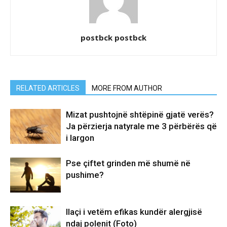
postbck postbck
RELATED ARTICLES
MORE FROM AUTHOR
Mizat pushtojnë shtëpinë gjatë verës?
Ja përzierja natyrale me 3 përbërës që
i largon
Pse çiftet grinden më shumë në
pushime?
Ilaçi i vetëm efikas kundër alergjisë
ndaj polenit (Foto)