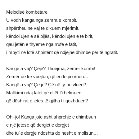
Melodisë kombëtare
U vodh kanga nga zemra e kombit,
shpërtheu në vaj të dikuem mjerimit,
këndoi ujen e së bijës, këndoi ujen e të birit,
qau jetën e thyeme nga rrufe e fatit,
i mbyti në lotë shpirtënt që ndjejnë dhimbë për të ngratit.
Kangë a vaj? Çëje? Thuejma, zemër kombi!
Zemër që ke vuejtun, që ende po vuen…
Kangë a vaj? Çë je? Çë në ty po vluen?
Mallkimi ndaj fatet që ditët t’i helmuen,
që dëshirat e jetës të gjitha t’i gozhduen?
Oh -jo! Kanga jote asht shprehje e dhimbsun
e një jetese që dergjet e dergjet
dhe tu’ e dergjë ndoshta do hesht e molisun…