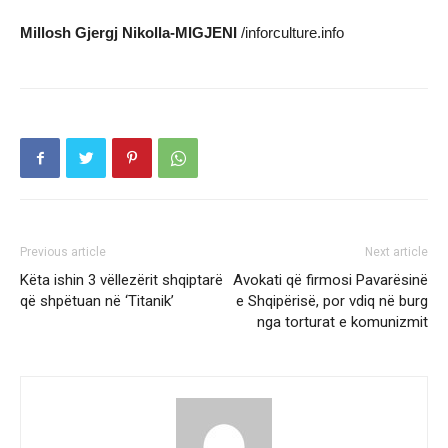
Millosh Gjergj Nikolla-MIGJENI
/inforculture.info
Previous article
Next article
Këta ishin 3 vëllezërit shqiptarë
Avokati që firmosi Pavarësinë
që shpëtuan në ‘Titanik’
e Shqipërisë, por vdiq në burg
nga torturat e komunizmit