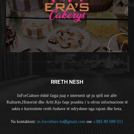
RRETH NESH
InForCulture është faqja juaj e internetit që ju sjell më afër
Kulturës,Historisë dhe Artit.Kjo faqe poashtu i`u ofron informacione të
sakta e kuriozitete rreth fushave të ndryshme nga rajoni dhe bota.
Na kontaktoni:
in.forculture.ks@gmail.com
ose
+383 49 584 011