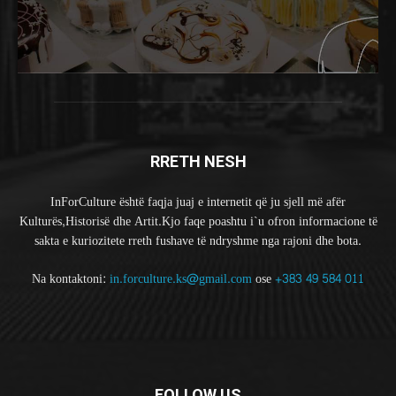
RRETH NESH
InForCulture është faqja juaj e internetit që ju sjell më afër
Kulturës,Historisë dhe Artit.Kjo faqe poashtu i`u ofron informacione të
sakta e kuriozitete rreth fushave të ndryshme nga rajoni dhe bota.
Na kontaktoni:
in.forculture.ks@gmail.com
ose
+383 49 584 011
FOLLOW US