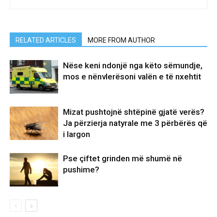
RELATED ARTICLES
MORE FROM AUTHOR
Nëse keni ndonjë nga këto sëmundje,
mos e nënvlerësoni valën e të nxehtit
Mizat pushtojnë shtëpinë gjatë verës?
Ja përzierja natyrale me 3 përbërës që
i largon
Pse çiftet grinden më shumë në
pushime?