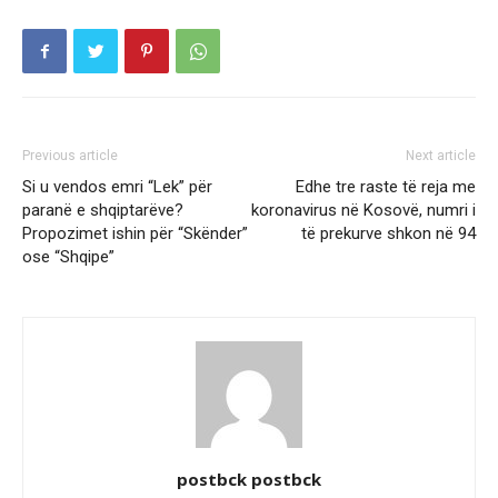
Previous article
Next article
Si u vendos emri “Lek” për
Edhe tre raste të reja me
paranë e shqiptarëve?
koronavirus në Kosovë, numri i
Propozimet ishin për “Skënder”
të prekurve shkon në 94
ose “Shqipe”
postbck postbck