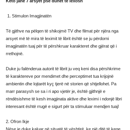
Këto janë 7 arsyet pse duhet të lexosh
Stimulon Imagjinatën
Të gjithve na pëlqen të shikojmë TV dhe filmat për njëra nga
arsyet më të mira të leximit të librit është se ju përdorni
imagjinatën tuaj për të përshkruar karakteret dhe gjërat që i
rrethojnë.
Duke ju falënderua autorit të librit ju veq keni disa përshkrime
të karaktereve por mendimet dhe perceptimet tua krijojnë
ambientin dhe lojtarët kyç tjerë në storien që shtjellohet. Pa
marr parasysh se sa i ri apo vjetër je, është gjithnjë e
rëndësishme të kesh imagjinata aktive dhe leximi i ndonjë libri
interesant është rrugë e sigurt për ta stimuluar mendjen tuaj!
2. Ofron Ikje
Nëse je duke kaluar në situatë të vështirë, ke një ditë të keqe