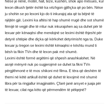
Nëse je nënë, motër, hall, teze, kushëri, shok apo mësues, kur
lexon dikush tjetër është ka vëzhgon gjithçka që po bën. Nëse
ju shohin se po lexoni kjo do ti inkurajoj ata që ta bëjnë të
njëjtën gjë. Leximi ka aftësi të hap shumë rrugë dhe sot shumë
fëmijë të vegjë dhe të rritur nuk inkurajohen aq sa duhet për të
lexuar për kënaqësi dhe mendojnë se leximi është thjesht për
detyrë shtëpie dhe diçka që kërkohet detyrimisht nga ta. Duke
lexuar ju tregon se leximi është kënaqësi e kështu mund ti
bësh ta fikin TVn dhe të lexon pak më shumë.
Leximi është formë argëtimi që shpesh anashkalohet. Në
asnjë mënyrë nuk po sugjerojmë se duhet ta fikni TVn
përgjithmonë e të mos shikoni më filma. E tëra që deshëm të
themi në këtë artikull është që duhet të lexojmë më shumë
libra për ta ringjallur imagjinatën. Çfarë janë arsyet e juaja për
të lexuar, cilat nga këto që përmendëm të pëlqejnë?