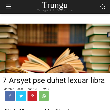
Trungu
Trungu & InforCulture
7 Arsyet pse duhet lexuar libra
March 29, 2020
561
0