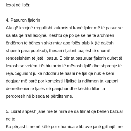
lexoj në libër.
4. Pasuron fjalorin
Ata që lexojnë rregullisht zakonisht kanë fjalor më të pasur se
sa ata që rrall lexojnë. Kështu që po që se në të ardhmën
ëndërron të bëhesh shkrimtar apo folës plublik (të dalësh
shpesh para publikut), thesari i fjalorit tuaj është shumë i
rëndësishëm të jetë i pasur. E për ta pasuruar fjalorin duhet të
lexosh se vetëm kështu arrin të mësosh fjalë dhe shprehje të
reja. Sigurisht ju ka ndodhru të hasni në fjal që nuk e keni
dëgjuar më parë por konteksti i fjalisë ju ndihmon ta kuptoni
dëmethënien e fjalës së panjohur dhe kështu fillon ta
përdoresh në biseda të përditshme.
5. Librat shpesh janë më të mira se sa filmat që bëhen bazuar
në to
Ka përjashtime në këtë por shumica e librave janë gjithnjë më