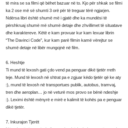
të mira se sa filmi që bëhet bazuar në to. Kjo për shkak se filmi
ka 2 ose më së shumti 3 orë për të treguar tërë ngjarjen.
Ndërsa libri është shumë më i gjatë dhe ka mundësi të
përshkruaj shumë më shumë detaje dhe zhvillimet të situatave
dhe karaktereve. Këtë e kam provuar kur kam lexuar librin
“The Davinci Code”, kur kam parë filmin kamë vërejtur se
shumë detaje në libër mungojnë në film.
6. Heshtje
Ti mund të lexosh gati çdo vend pa penguar dikë tjetër rreth
teje. Mund të lexosh në shtrat pa e zgjuar këdo tjetër që ke aty
:), mund të lexosh në transportues publik, autobus, tramvaj,
tren dhe aeroplan… jo në veturë mos provo se bënë ndeshje
:). Leximi është mënyrë e mirë e kalimit të kohës pa e penguar
dikë tjetër.
7. Inkurajon Tjerët