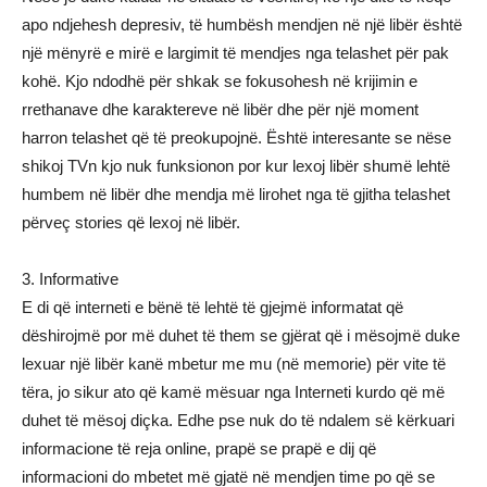
apo ndjehesh depresiv, të humbësh mendjen në një libër është
një mënyrë e mirë e largimit të mendjes nga telashet për pak
kohë. Kjo ndodhë për shkak se fokusohesh në krijimin e
rrethanave dhe karaktereve në libër dhe për një moment
harron telashet që të preokupojnë. Është interesante se nëse
shikoj TVn kjo nuk funksionon por kur lexoj libër shumë lehtë
humbem në libër dhe mendja më lirohet nga të gjitha telashet
përveç stories që lexoj në libër.
3. Informative
E di që interneti e bënë të lehtë të gjejmë informatat që
dëshirojmë por më duhet të them se gjërat që i mësojmë duke
lexuar një libër kanë mbetur me mu (në memorie) për vite të
tëra, jo sikur ato që kamë mësuar nga Interneti kurdo që më
duhet të mësoj diçka. Edhe pse nuk do të ndalem së kërkuari
informacione të reja online, prapë se prapë e dij që
informacioni do mbetet më gjatë në mendjen time po që se