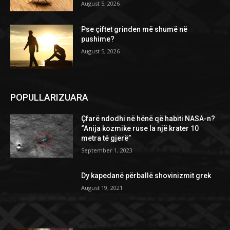
August 5, 2026
Pse çiftet grinden më shumë në
pushime?
August 5, 2026
POPULLARIZUARA
Çfarë ndodhi në hënë që habiti NASA-n?
“Anija kozmike ruse la një krater 10
metra të gjerë”
September 1, 2023
Dy kapedanë përballë shovinizmit grek
August 19, 2021