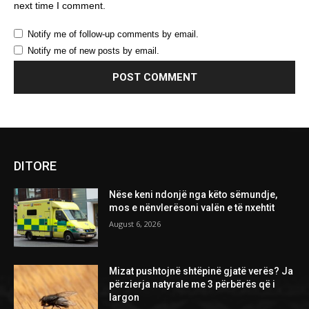
next time I comment.
Notify me of follow-up comments by email.
Notify me of new posts by email.
DITORE
Nëse keni ndonjë nga këto sëmundje,
mos e nënvlerësoni valën e të nxehtit
August 6, 2026
Mizat pushtojnë shtëpinë gjatë verës? Ja
përzierja natyrale me 3 përbërës që i
largon