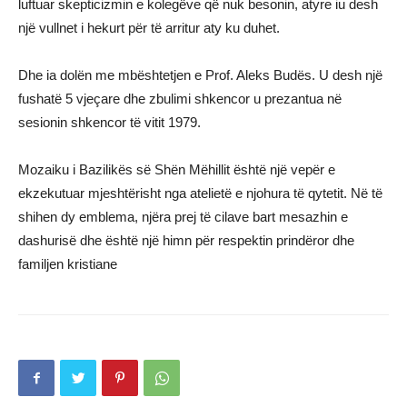
luftuar skepticizmin e kolegëve që nuk besonin, atyre iu desh
një vullnet i hekurt për të arritur aty ku duhet.
Dhe ia dolën me mbështetjen e Prof. Aleks Budës. U desh një
fushatë 5 vjeçare dhe zbulimi shkencor u prezantua në
sesionin shkencor të vitit 1979.
Mozaiku i Bazilikës së Shën Mëhillit është një vepër e
ekzekutuar mjeshtërisht nga atelietë e njohura të qytetit. Në të
shihen dy emblema, njëra prej të cilave bart mesazhin e
dashurisë dhe është një himn për respektin prindëror dhe
familjen kristiane