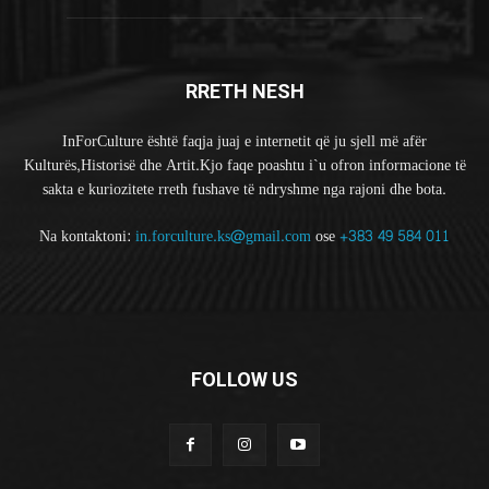
RRETH NESH
InForCulture është faqja juaj e internetit që ju sjell më afër
Kulturës,Historisë dhe Artit.Kjo faqe poashtu i`u ofron informacione të
sakta e kuriozitete rreth fushave të ndryshme nga rajoni dhe bota.
Na kontaktoni:
in.forculture.ks@gmail.com
ose
+383 49 584 011
FOLLOW US