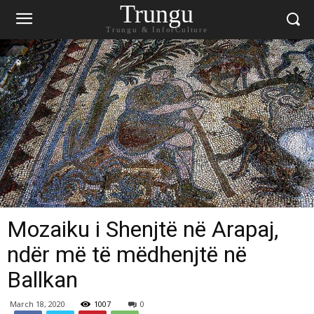
Trungu
Trungu & InforCulture
Mozaiku i Shenjtë në Arapaj,
ndër më të mëdhenjtë në
Ballkan
March 18, 2020
1007
0