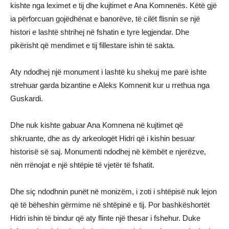
kishte nga leximet e tij dhe kujtimet e Ana Komnenës. Këtë gjë
ia përforcuan gojëdhënat e banorëve, të cilët flisnin se një
histori e lashtë shtrihej në fshatin e tyre legjendar. Dhe
pikërisht që mendimet e tij fillestare ishin të sakta.
Aty ndodhej një monument i lashtë ku shekuj me parë ishte
strehuar garda bizantine e Aleks Komnenit kur u rrethua nga
Guskardi.
Dhe nuk kishte gabuar Ana Komnena në kujtimet që
shkruante, dhe as dy arkeologët Hidri që i kishin besuar
historisë së saj. Monumenti ndodhej në këmbët e njerëzve,
nën rrënojat e një shtëpie të vjetër të fshatit.
Dhe siç ndodhnin punët në monizëm, i zoti i shtëpisë nuk lejon
që të bëheshin gërmime në shtëpinë e tij. Por bashkëshortët
Hidri ishin të bindur që aty flinte një thesar i fshehur. Duke