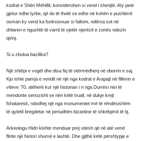
kodrat e Shën Mëhillit, konsiderohen si vend i shenjtë. Aty janë
gjetur edhe tyrbe, që do të thotë se edhe në kohën e pushtimit
osman ky vend ka funksionuar si faltore, ndërsa sot në
dritaren e ngushtë të varrit të vjetër njerëzit e zonës ndezin
qirinj.
Si u zbulua bazilika?
Një shtëpi e vogël dhe disa fiq të stërmëdhenj në oborrin e saj.
Kjo ishte pamja e vendit në një nga kodrat e Arapajt në fillimin e
viteve ’70, atëherë kur një historian i ri nga Durrësi nisi të
mendonte seriozisht se nën këtë truall, në dukje krejt
fshataresk, ndodhej një nga monumentet më të rëndësishëm
të qytetit bregdetar në periudhën bizantine të shkëlqimit të tij.
Arkeologu Hidri kishte menduar prej vitesh që në atë vend
flinte një histori shumë e lashtë. Dhe gjithë këtë përshtypje e