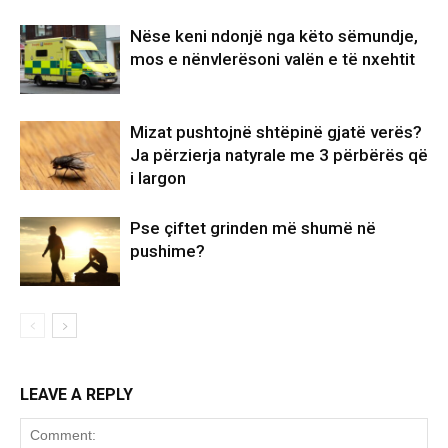
Nëse keni ndonjë nga këto sëmundje,
mos e nënvlerësoni valën e të nxehtit
Mizat pushtojnë shtëpinë gjatë verës?
Ja përzierja natyrale me 3 përbërës që
i largon
Pse çiftet grinden më shumë në
pushime?
LEAVE A REPLY