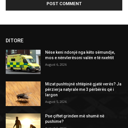
DITORE
Nëse keni ndonjë nga këto sëmundje,
mos e nënvlerësoni valën e të nxehtit
August 6, 2026
Mizat pushtojnë shtëpinë gjatë verës? Ja
përzierja natyrale me 3 përbërës që i
largon
August 5, 2026
Pse çiftet grinden më shumë në
pushime?