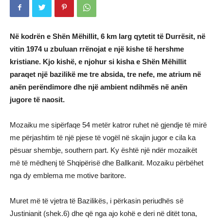
Në kodrën e Shën Mëhillit, 6 km larg qytetit të Durrësit, në
vitin 1974 u zbuluan rrënojat e një kishe të hershme
kristiane. Kjo kishë, e njohur si kisha e Shën Mëhillit
paraqet një bazilikë me tre absida, tre nefe, me atrium në
anën perëndimore dhe një ambient ndihmës në anën
jugore të naosit.
Mozaiku me sipërfaqe 54 metër katror ruhet në gjendje të mirë
me përjashtim të një pjese të vogël në skajin jugor e cila ka
pësuar shembje, southern part. Ky është një ndër mozaikët
më të mëdhenj të Shqipërisë dhe Ballkanit. Mozaiku përbëhet
nga dy emblema me motive baritore.
Muret më të vjetra të Bazilikës, i përkasin periudhës së
Justinianit (shek.6) dhe që nga ajo kohë e deri në ditët tona,