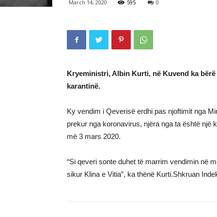
March 14, 2020
595
0
Kryeministri, Albin Kurti, në Kuvend ka bër
karantinë.
Ky vendim i Qeverisë erdhi pas njoftimit nga Min
prekur nga koronavirus, njëra nga ta është një
më 3 mars 2020.
“Si qeveri sonte duhet të marrim vendimin në më
sikur Klina e Vitia”, ka thënë Kurti.Shkruan Ind