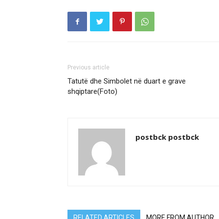
Previous article
Tatutë dhe Simbolet në duart e grave
shqiptare(Foto)
postbck postbck
RELATED ARTICLES
MORE FROM AUTHOR