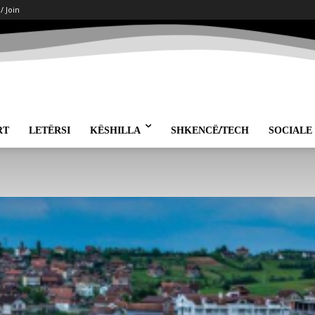
 / Join
RT
LETËRSI
KËSHILLA
SHKENCË/TECH
SOCIALE