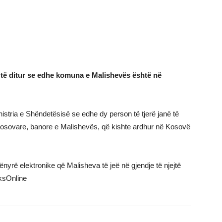
ë të ditur se edhe komuna e Malishevës është në
istria e Shëndetësisë se edhe dy person të tjerë janë të
 kosovare, banore e Malishevës, që kishte ardhur në Kosovë
nyrë elektronike që Malisheva të jeë në gjendje të njejtë
eksOnline