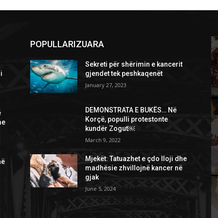
POPULLARIZUARA
Sekreti për shërimin e kancerit
i
gjendet tek peshkaqenët
January 27, 2023
DEMONSTRATA E BUKËS… Në
ë
Korçë, populli protestonte
me
kundër Zogut￼
March 9, 2022
Mjekët: Tatuazhet e çdo lloji dhe
në
madhësie zhvillojnë kancer në
gjak
June 5, 2024