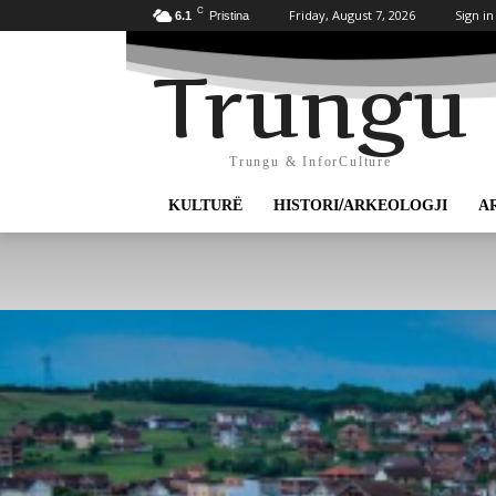
C
Friday, August 7, 2026
Sign in
6.1
Pristina
Trungu
Trungu & InforCulture
KULTURË
HISTORI/ARKEOLOGJI
A