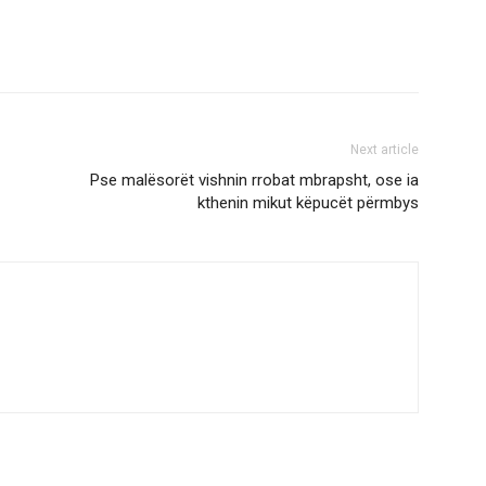
Next article
Pse malësorët vishnin rrobat mbrapsht, ose ia
kthenin mikut këpucët përmbys