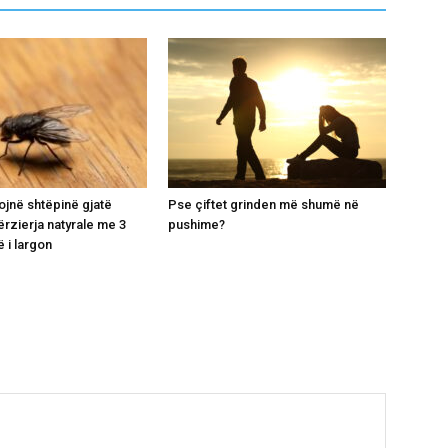
ojnë shtëpinë gjatë
Pse çiftet grinden më shumë në
ërzierja natyrale me 3
pushime?
 i largon