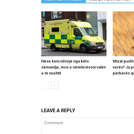
Nëse keni ndonjë nga këto
Mizat pusht
sëmundje, mos e nënvlerësoni valën
verës? Ja p
e të nxehtit
përbërës që
LEAVE A REPLY