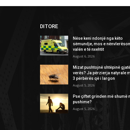
DITORE
Nëse keni ndonjë nga këto
sëmundje, mos e nënvlerëson
valën e të nxehtit
August 6, 2026
Mizat pushtojnë shtëpinë gjat
verës? Ja përzierja natyrale 
3 përbërës që i largon
August 5, 2026
Pse çiftet grinden më shumë 
pushime?
August 5, 2026