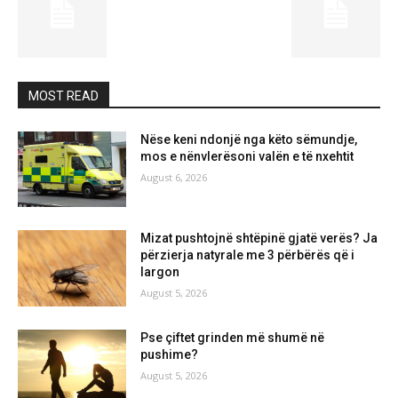
MOST READ
Nëse keni ndonjë nga këto sëmundje,
mos e nënvlerësoni valën e të nxehtit
August 6, 2026
Mizat pushtojnë shtëpinë gjatë verës? Ja
përzierja natyrale me 3 përbërës që i
largon
August 5, 2026
Pse çiftet grinden më shumë në
pushime?
August 5, 2026