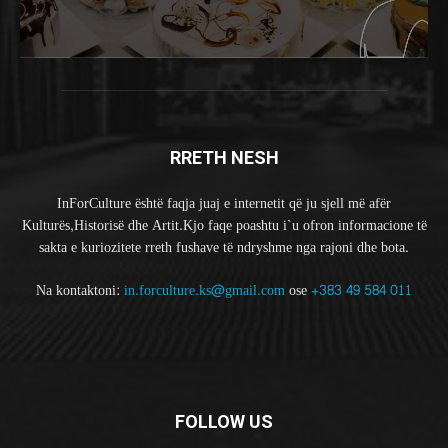
RRETH NESH
InForCulture është faqja juaj e internetit që ju sjell më afër
Kulturës,Historisë dhe Artit.Kjo faqe poashtu i`u ofron informacione të
sakta e kuriozitete rreth fushave të ndryshme nga rajoni dhe bota.
Na kontaktoni:
in.forculture.ks@gmail.com
ose
+383 49 584 011
FOLLOW US