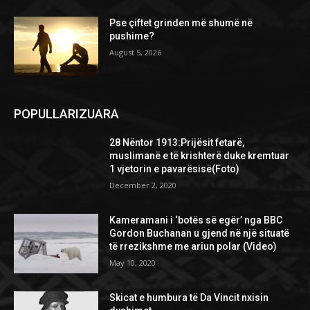
Pse çiftet grinden më shumë në
pushime?
August 5, 2026
POPULLARIZUARA
28 Nëntor 1913:Prijësit fetarë,
muslimanë e të krishterë duke kremtuar
1 vjetorin e pavarësisë(Foto)
December 2, 2020
Kameramani i ‘botës së egër’ nga BBC
Gordon Buchanan u gjend në një situatë
të rrezikshme me ariun polar (Video)
May 10, 2020
Skicat e humbura të Da Vincit nxisin