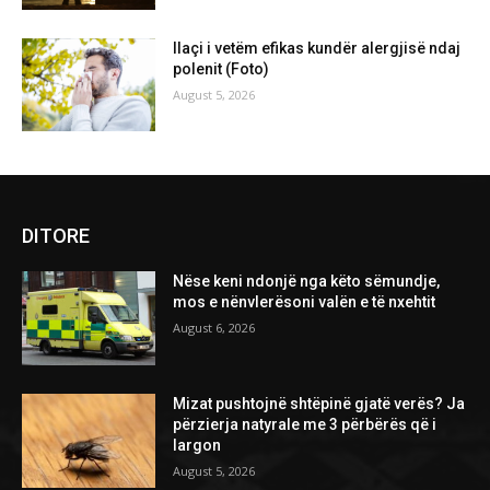
Ilaçi i vetëm efikas kundër alergjisë ndaj
polenit (Foto)
August 5, 2026
DITORE
Nëse keni ndonjë nga këto sëmundje,
mos e nënvlerësoni valën e të nxehtit
August 6, 2026
Mizat pushtojnë shtëpinë gjatë verës? Ja
përzierja natyrale me 3 përbërës që i
largon
August 5, 2026