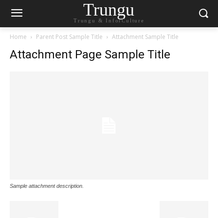
Trungu
Trungu & InforCulture
Home
Parent Post Sample Title
Attachment Sample Title
Attachment Page Sample Title
Sample attachment description.