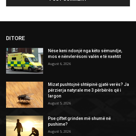
DITORE
Nëse keni ndonjë nga këto sëmundje,
mos e nënvlerësoni valën e të nxehtit
August 6, 2026
Mizat pushtojnë shtëpinë gjatë verës? Ja
përzierja natyrale me 3 përbërës që i
largon
August 5, 2026
Pse çiftet grinden më shumë në
pushime?
August 5, 2026