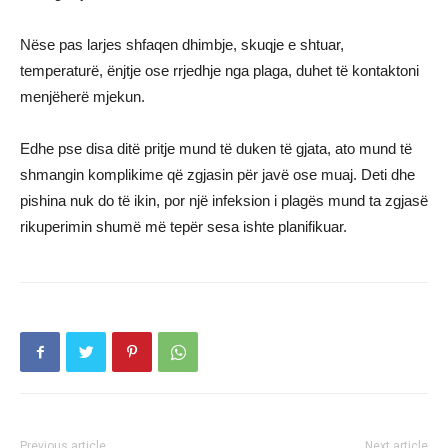
Nëse pas larjes shfaqen dhimbje, skuqje e shtuar,
temperaturë, ënjtje ose rrjedhje nga plaga, duhet të kontaktoni
menjëherë mjekun.
Edhe pse disa ditë pritje mund të duken të gjata, ato mund të
shmangin komplikime që zgjasin për javë ose muaj. Deti dhe
pishina nuk do të ikin, por një infeksion i plagës mund ta zgjasë
rikuperimin shumë më tepër sesa ishte planifikuar.
Previous article
Next article