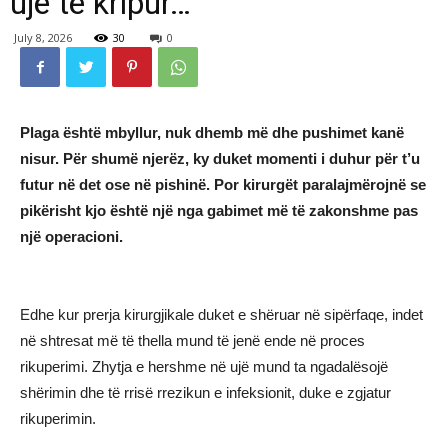
ujë të kripur…
July 8, 2026
30
0
Plaga është mbyllur, nuk dhemb më dhe pushimet kanë
nisur. Për shumë njerëz, ky duket momenti i duhur për t’u
futur në det ose në pishinë. Por kirurgët paralajmërojnë se
pikërisht kjo është një nga gabimet më të zakonshme pas
një operacioni.
Edhe kur prerja kirurgjikale duket e shëruar në sipërfaqe, indet
në shtresat më të thella mund të jenë ende në proces
rikuperimi. Zhytja e hershme në ujë mund ta ngadalësojë
shërimin dhe të rrisë rrezikun e infeksionit, duke e zgjatur
rikuperimin.