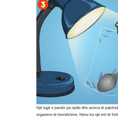
Një lugë e pastër pa njolla dhe aroma të pakën
organeve të brendshme. Nëse ka një erë të fort