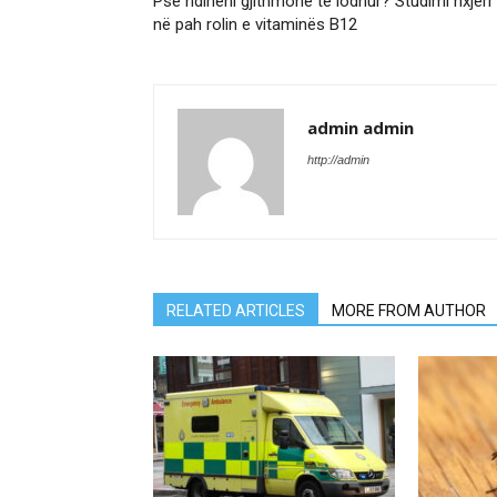
Pse ndiheni gjithmonë të lodhur? Studimi nxjerr
në pah rolin e vitaminës B12
admin admin
http://admin
RELATED ARTICLES
MORE FROM AUTHOR