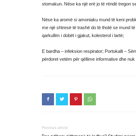
stomakun. Nëse ka një erë jo të rëndë tregon se
Nëse ka aromë si amoniaku mund të keni probl
me një shtresë të trashë do të thotë se mund të 
qarkullim i dobët i gjakut, kolesterol i lartë;
E bardha – infeksion respirator; Portokalli – 
përdoret vetëm për qëllime informative dhe nu
Previous article