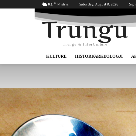
C
Saturday, August 8, 2026
Sign
6.1
Pristina
Trungu
Trungu & InforCulture
KULTURË
HISTORI/ARKEOLOGJI
A