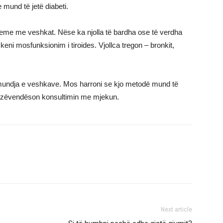
 mund të jetë diabeti.
eme me veshkat. Nëse ka njolla të bardha ose të verdha
keni mosfunksionim i tiroides. Vjollca tregon – bronkit,
Sëmundja e veshkave. Mos harroni se kjo metodë mund të
k zëvendëson konsultimin me mjekun.
Next article