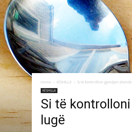
Home
KËSHILLA
Si të kontrolloni gjendjen shënd
KËSHILLA
Si të kontrollo
lugë