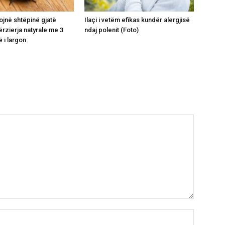
ojnë shtëpinë gjatë
Ilaçi i vetëm efikas kundër alergjisë
ërzierja natyrale me 3
ndaj polenit (Foto)
 i largon