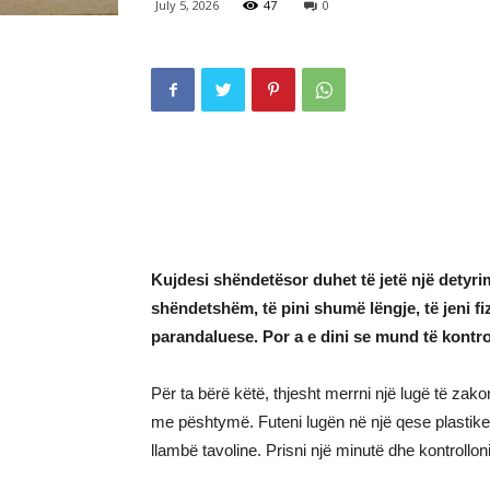
July 5, 2026
47
0
Kujdesi shëndetësor duhet të jetë një detyri
shëndetshëm, të pini shumë lëngje, të jeni fi
parandaluese. Por a e dini se mund të kontro
Për ta bërë këtë, thjesht merrni një lugë të zak
me pështymë. Futeni lugën në një qese plastike t
llambë tavoline. Prisni një minutë dhe kontrollon