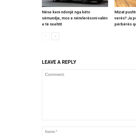
Nëse keni ndonjë nga këto
Mizat pusht
sëmundje, mos e nënvlerësoni valën
verës? Ja p
e të nxehtit
përbërës që
LEAVE A REPLY