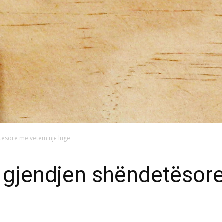
etësore me vetëm një lugë
ni gjendjen shëndetëso