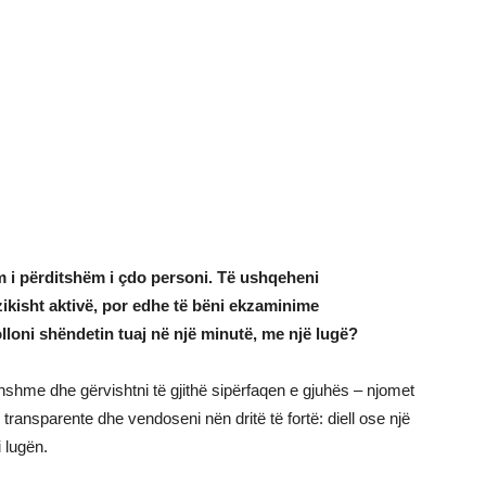
m i përditshëm i çdo personi. Të ushqeheni
zikisht aktivë, por edhe të bëni ekzaminime
lloni shëndetin tuaj në një minutë, me një lugë?
onshme dhe gërvishtni të gjithë sipërfaqen e gjuhës – njomet
ransparente dhe vendoseni nën dritë të fortë: diell ose një
i lugën.