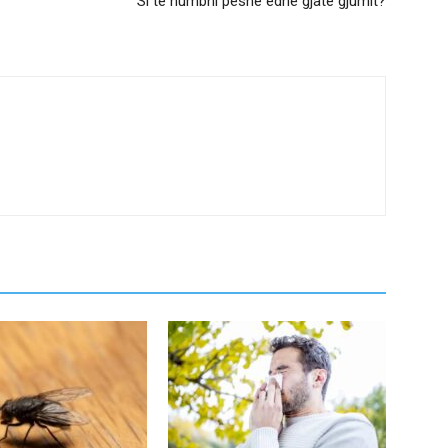
Si të humbni peshë edhe gjatë gjumit?