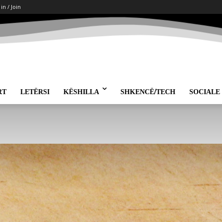
 in / Join
RT
LETËRSI
KËSHILLA
SHKENCË/TECH
SOCIALE