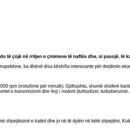
do të çojë në rritjen e çmimeve të naftës dhe, si pasojë, të k
spektime, ka dhënë disa këshilla interesante për drejtimin ekono
 2000 rpm (rrotullime për minutë). Gjithashtu, shumë shoferë kan
rtet e transmisionit dhe lloji i motorit (turbodizel, turbobenzin
në shpejtësinë e katërt dhe jo në të dytën në këtë shpejtësi. Kut