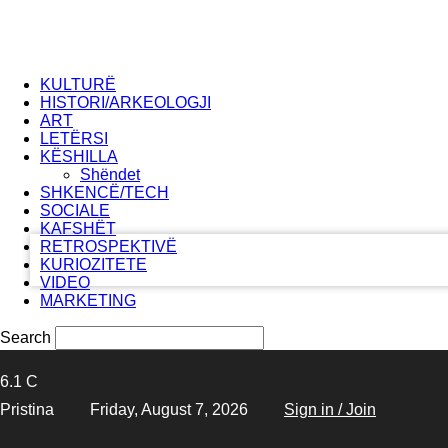
KULTURË
HISTORI/ARKEOLOGJI
ART
LETËRSI
KËSHILLA
your username
Shëndet
SHKENCË/TECH
your password
SOCIALE
KAFSHËT
RETROSPEKTIVË
KURIOZITETE
VIDEO
MARKETING
Search
6.1
C
Pristina
Friday, August 7, 2026
Sign in / Join