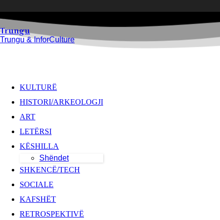
your email
Trungu
Trungu & InforCulture
KULTURË
HISTORI/ARKEOLOGJI
ART
LETËRSI
KËSHILLA
Shëndet
SHKENCË/TECH
SOCIALE
KAFSHËT
RETROSPEKTIVË