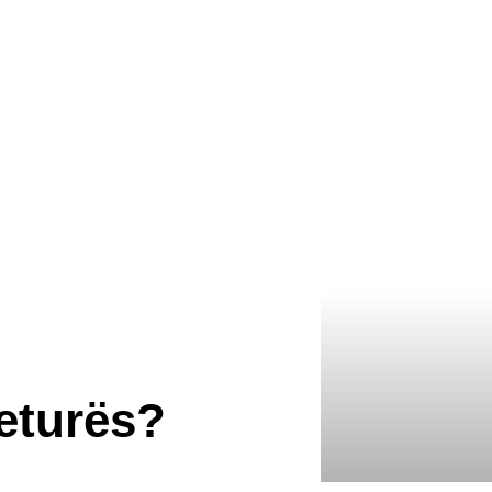
veturës?