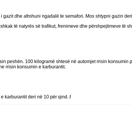
i gazit dhe afrohuni ngadalë te semafori. Mos shtypni gazin der
hkak të natyrës së trafikut, frenimeve dhe përshpejtimeve të sh
in peshën. 100 kilogramë shtesë në automjet rrisin konsumin për 0
e rrisin konsumin e karburantit.
e karburantit deri në 10 për qind.
/