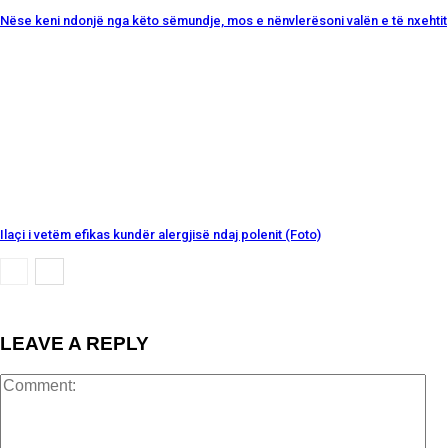
Nëse keni ndonjë nga këto sëmundje, mos e nënvlerësoni valën e të nxehtit
Ilaçi i vetëm efikas kundër alergjisë ndaj polenit (Foto)
LEAVE A REPLY