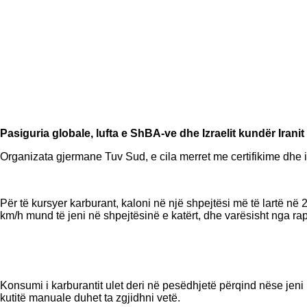
Pasiguria globale, lufta e ShBA-ve dhe Izraelit kundër Iranit 
Organizata gjermane Tuv Sud, e cila merret me certifikime dhe in
Për të kursyer karburant, kaloni në një shpejtësi më të lartë në
km/h mund të jeni në shpejtësinë e katërt, dhe varësisht nga rapo
Konsumi i karburantit ulet deri në pesëdhjetë përqind nëse jeni 
kutitë manuale duhet ta zgjidhni vetë.