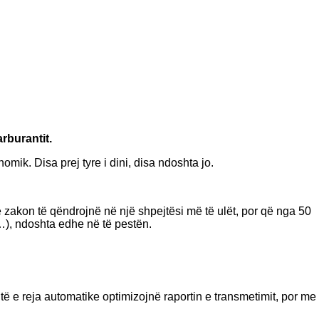
arburantit.
mik. Disa prej tyre i dini, disa ndoshta jo.
ë zakon të qëndrojnë në një shpejtësi më të ulët, por që nga 50
ë…), ndoshta edhe në të pestën.
itë e reja automatike optimizojnë raportin e transmetimit, por me