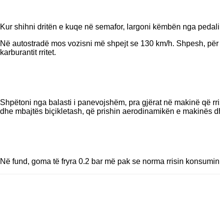
Kur shihni dritën e kuqe në semafor, largoni këmbën nga pedali 
Në autostradë mos vozisni më shpejt se 130 km/h. Shpesh, për s
karburantit rritet.
Shpëtoni nga balasti i panevojshëm, pra gjërat në makinë që rris
dhe mbajtës biçikletash, që prishin aerodinamikën e makinës dh
Në fund, goma të fryra 0.2 bar më pak se norma rrisin konsumin 