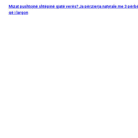
Mizat pushtojnë shtëpinë gjatë verës? Ja përzierja natyrale me 3 përb
që i largon