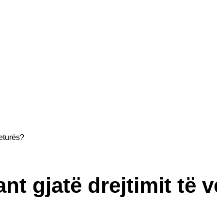
veturës?
ant gjatë drejtimit të 