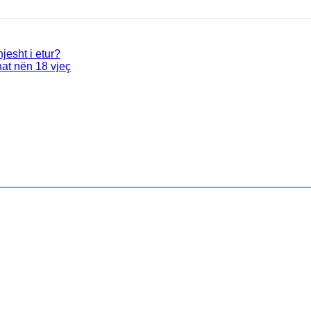
hjesht i etur?
nat nën 18 vjeç