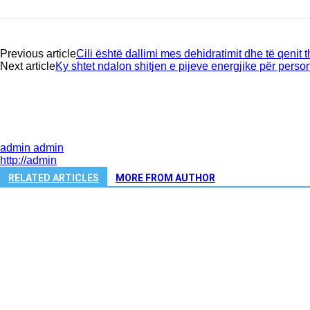
Previous article
Cili është dallimi mes dehidratimit dhe të qenit t
Next article
Ky shtet ndalon shitjen e pijeve energjike për perso
admin admin
http://admin
RELATED ARTICLES
MORE FROM AUTHOR