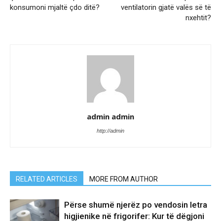
konsumoni mjaltë çdo ditë?
ventilatorin gjatë valës së të
nxehtit?
admin admin
http://admin
RELATED ARTICLES
MORE FROM AUTHOR
Përse shumë njerëz po vendosin letra
higjienike në frigorifer: Kur të dëgjoni