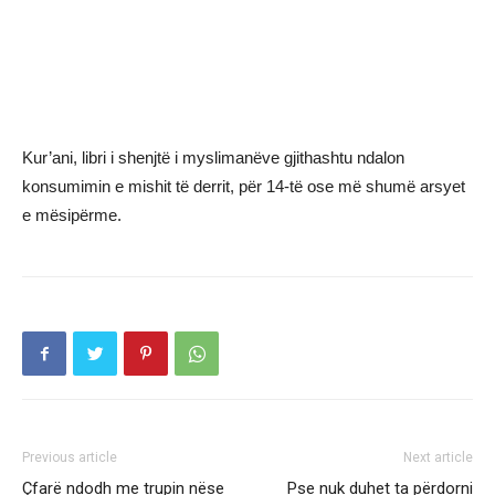
Kur’ani, libri i shenjtë i myslimanëve gjithashtu ndalon
konsumimin e mishit të derrit, për 14-të ose më shumë arsyet
e mësipërme.
Previous article
Next article
Çfarë ndodh me trupin nëse
Pse nuk duhet ta përdorni