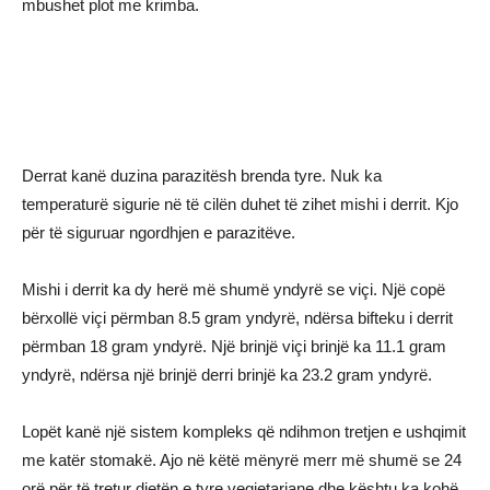
mbushet plot me krimba.
Derrat kanë duzina parazitësh brenda tyre. Nuk ka
temperaturë sigurie në të cilën duhet të zihet mishi i derrit. Kjo
për të siguruar ngordhjen e parazitëve.
Mishi i derrit ka dy herë më shumë yndyrë se viçi. Një copë
bërxollë viçi përmban 8.5 gram yndyrë, ndërsa bifteku i derrit
përmban 18 gram yndyrë. Një brinjë viçi brinjë ka 11.1 gram
yndyrë, ndërsa një brinjë derri brinjë ka 23.2 gram yndyrë.
Lopët kanë një sistem kompleks që ndihmon tretjen e ushqimit
me katër stomakë. Ajo në këtë mënyrë merr më shumë se 24
orë për të tretur dietën e tyre vegjetariane dhe kështu ka kohë