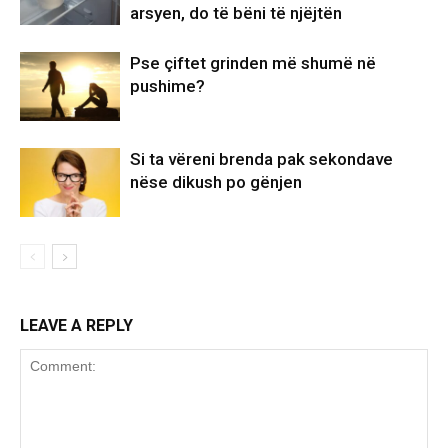
arsyen, do të bëni të njëjtën
Pse çiftet grinden më shumë në
pushime?
Si ta vëreni brenda pak sekondave
nëse dikush po gënjen
LEAVE A REPLY