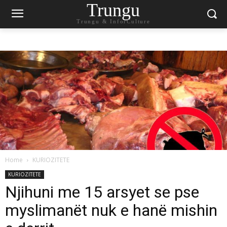
Trungu
Trungu & InforCulture
Home
KURIOZITETE
KURIOZITETE
Njihuni me 15 arsyet se pse
myslimanët nuk e hanë mishin