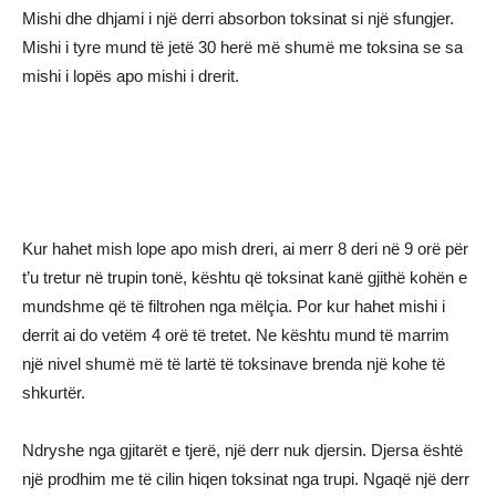
Mishi dhe dhjami i një derri absorbon toksinat si një sfungjer.
Mishi i tyre mund të jetë 30 herë më shumë me toksina se sa
mishi i lopës apo mishi i drerit.
Kur hahet mish lope apo mish dreri, ai merr 8 deri në 9 orë për
t’u tretur në trupin tonë, kështu që toksinat kanë gjithë kohën e
mundshme që të filtrohen nga mëlçia. Por kur hahet mishi i
derrit ai do vetëm 4 orë të tretet. Ne kështu mund të marrim
një nivel shumë më të lartë të toksinave brenda një kohe të
shkurtër.
Ndryshe nga gjitarët e tjerë, një derr nuk djersin. Djersa është
një prodhim me të cilin hiqen toksinat nga trupi. Ngaqë një derr