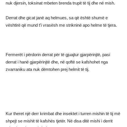
nuk djersin, toksinat mbeten brenda trupit të tij dhe në mish.
Derrat dhe gicat janë aq helmues, sa që është shumë e
vështirë që mund t’i vrasësh me strikninë apo helme të tjera.
Fermerët i përdorin derrat për të gjuajtur gjarpërinjtë, pasi
derrat i hanë gjarpërinjtë dhe, në qoftë se kafshohet nga
zvarraniku ata nuk dëmtohen prej helmit të tij.
Kur theret një derr krimbat dhe insektet i turren mishin të tij më
shpejt se mishit të kafshës tjetër. Në disa ditë mishi i derrit