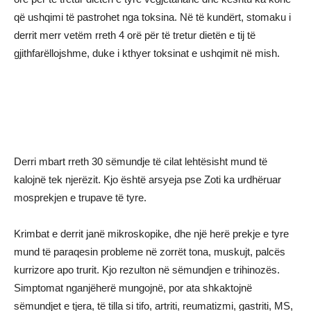
që ushqimi të pastrohet nga toksina. Në të kundërt, stomaku i
derrit merr vetëm rreth 4 orë për të tretur dietën e tij të
gjithfarëllojshme, duke i kthyer toksinat e ushqimit në mish.
Derri mbart rreth 30 sëmundje të cilat lehtësisht mund të
kalojnë tek njerëzit. Kjo është arsyeja pse Zoti ka urdhëruar
mosprekjen e trupave të tyre.
Krimbat e derrit janë mikroskopike, dhe një herë prekje e tyre
mund të paraqesin probleme në zorrët tona, muskujt, palcës
kurrizore apo trurit. Kjo rezulton në sëmundjen e trihinozës.
Simptomat nganjëherë mungojnë, por ata shkaktojnë
sëmundjet e tjera, të tilla si tifo, artriti, reumatizmi, gastriti, MS,