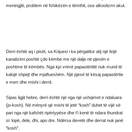
meningjiti, problem në fshikëzën e tëmthit, ose alkoolizmi akut.
Derri është aq i pisët, sa Krijuesi i ka përgatitur atij një linjë
kanalizimi poshtë çdo këmbe me një dalje në pjesën e
poshtme të këmbës. Nga kjo vrimë papastërtitë nuk mund të
kalojë shpejt dhe mjaftueshëm. Një pjesë të kësaj papastërtie
e merr dhe mishi i derrit.
Sipas ligjit hebre, derri është një nga një ushqimet e ndaluara
(jo-kosh). Në mënyrë që mishi të jetë “kosh” duhet të vijë së
pari nga një kafshët ripërtypëse dhe t’i kenë të ndara thundrat
si: lopë, dele, dhi, apo dre. Ndërsa devetë dhe derrat nuk janë
“kosh”.