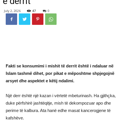
e derrit
July 2, 2026
47
0
Fakti se konsumimi i mishit të derrit është i ndaluar në
Islam tashmë dihet, por pikat e mëposhtme shpjegojnë
arsyet dhe aspektet e këtij ndalimi.
Një derr është një kazan i vërtetë mbeturinash. Ha gjithçka,
duke përfshirë jashtëqitje, mish të dekompozuar apo dhe
perime të kalbura. Ata hanë edhe masat kancerogjene të
kafshëve.