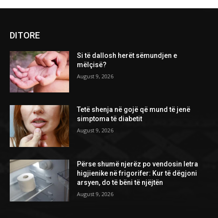
DITORE
Si të dallosh herët sëmundjen e
mëlçisë?
August 9, 2026
Tetë shenja në gojë që mund të jenë
simptoma të diabetit
August 9, 2026
Përse shumë njerëz po vendosin letra
higjienike në frigorifer: Kur të dëgjoni
arsyen, do të bëni të njëjtën
August 9, 2026