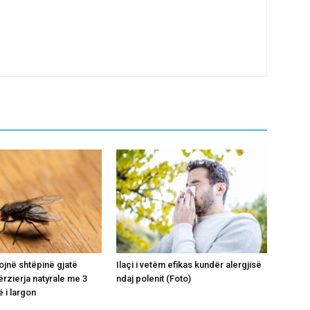
ojnë shtëpinë gjatë
Ilaçi i vetëm efikas kundër alergjisë
ërzierja natyrale me 3
ndaj polenit (Foto)
 i largon