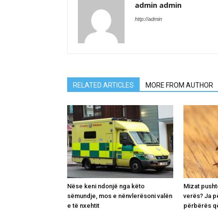
admin admin
http://admin
RELATED ARTICLES
MORE FROM AUTHOR
Nëse keni ndonjë nga këto
Mizat pusht
sëmundje, mos e nënvlerësoni valën
verës? Ja p
e të nxehtit
përbërës që