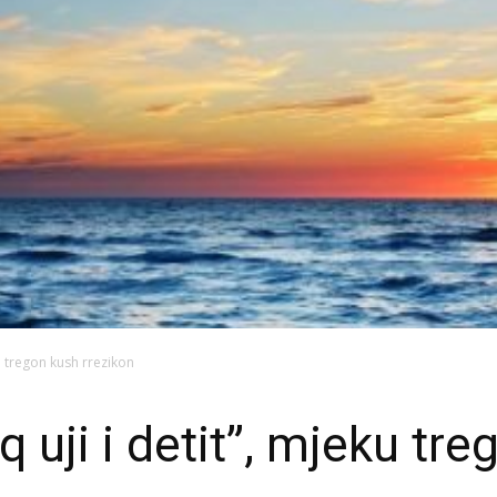
eku tregon kush rrezikon
eq uji i detit”, mjeku tr