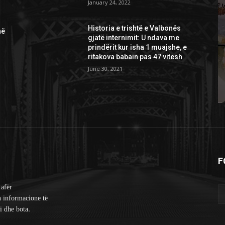
January 24, 2022
Historia e trishtë e Valbonës
në
gjatë internimit: U ndava me
prindërit kur isha 1 muajshe, e
ritakova babain pas 47 vitesh
June 30, 2021
F
 afër
n informacione të
i dhe bota.