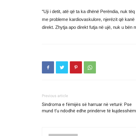
“Uji i detit, atë që ta ka dhënë Perëndia, nuk të
me probleme kardiovaskulore, njerëzit që kanë 
direkt. Zhytja apo direkt futja në ujë, nuk u bën 
Previous article
Sindroma e fëmijës së harruar në veturë: Pse
mund t’u ndodhë edhe prindërve të kujdesshëm