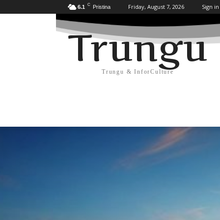
C
Friday, August 7, 2026
Sign in
6.1
Pristina
Trungu
Trungu & InforCulture
KULTURË
HISTORI/ARKEOLOGJI