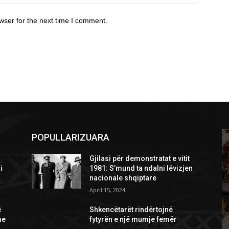
wser for the next time I comment.
POPULLARIZUARA
Gjilasi për demonstratat e vitit
i
1981: S’mund ta ndalni lëvizjen
nacionale shqiptare
April 15, 2024
ë
Shkencëtarët rindërtojnë
me
fytyrën e një mumje femër