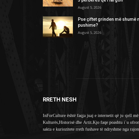
August 5, 2026
Pse çiftet grinden më shumë 
pushime?
August 5, 2026
RRETH NESH
InForCulture është faqja juaj e internetit që ju sjell më
Kulturës,Historisë dhe Artit.Kjo faqe poashtu i`u ofro
sakta e kuriozitete rreth fushave të ndryshme nga rajon