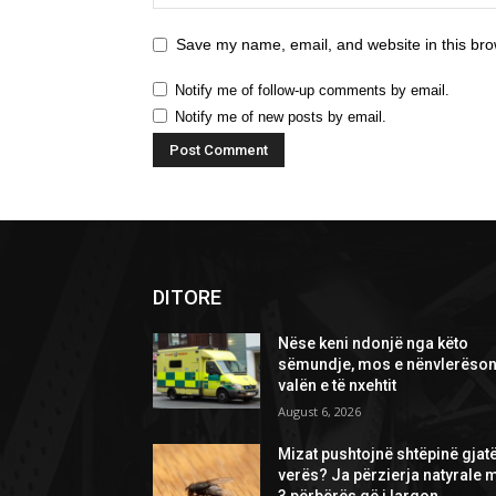
Save my name, email, and website in this bro
Notify me of follow-up comments by email.
Notify me of new posts by email.
DITORE
Nëse keni ndonjë nga këto
sëmundje, mos e nënvlerëson
valën e të nxehtit
August 6, 2026
Mizat pushtojnë shtëpinë gjat
verës? Ja përzierja natyrale 
3 përbërës që i largon