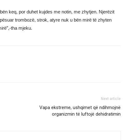
q bën keq, por duhet kujdes me notin, me zhytjen. Njerëzit
pësuar trombozë, strok, atyre nuk u bën mirë të zhyten
mirë”,-tha mjeku.
Next article
Vapa ekstreme, ushqimet që ndihmojnë
organizmin të luftojë dehidratimin