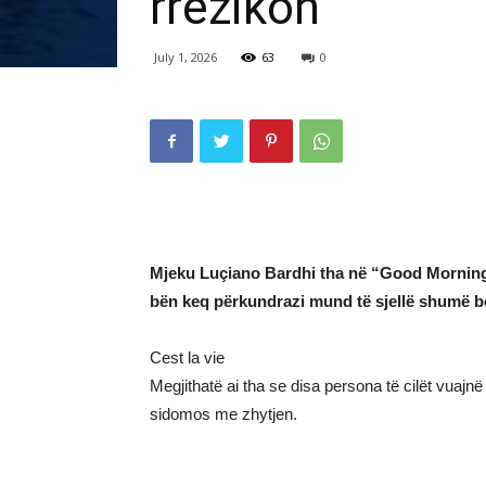
rrezikon
July 1, 2026
63
0
Mjeku Luçiano Bardhi tha në “Good Morning 
bën keq përkundrazi mund të sjellë shumë be
Cest la vie
Megjithatë ai tha se disa persona të cilët vuaj
sidomos me zhytjen.