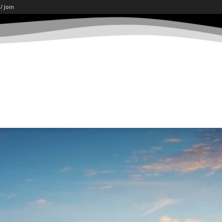
 / Join
ART
LETËRSI
KËSHILLA
SHKENCË/TECH
SOCI