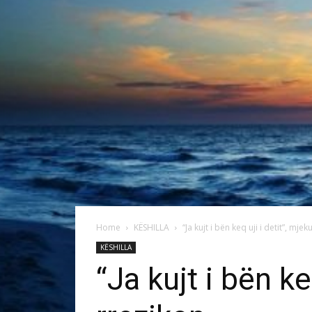
Home
KËSHILLA
“Ja kujt i bën keq uji i detit”, mj
KËSHILLA
“Ja kujt i bën k