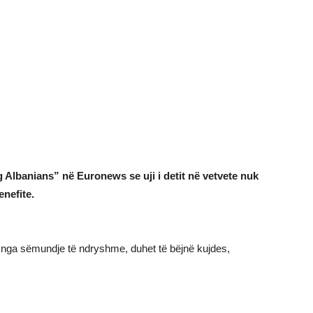
Albanians” në Euronews se uji i detit në vetvete nuk
nefite.
në nga sëmundje të ndryshme, duhet të bëjnë kujdes,