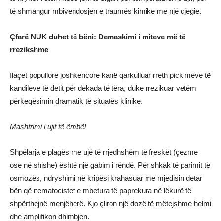
të shmangur mbivendosjen e traumës kimike me një djegie.
Çfarë NUK duhet të bëni: Demaskimi i miteve më të
rrezikshme
Ilaçet popullore joshkencore kanë qarkulluar rreth pickimeve të
kandileve të detit për dekada të tëra, duke rrezikuar vetëm
përkeqësimin dramatik të situatës klinike.
Mashtrimi i ujit të ëmbël
Shpëlarja e plagës me ujë të rrjedhshëm të freskët (çezme
ose në shishe) është një gabim i rëndë. Për shkak të parimit të
osmozës, ndryshimi në kripësi krahasuar me mjedisin detar
bën që nematocistet e mbetura të paprekura në lëkurë të
shpërthejnë menjëherë. Kjo çliron një dozë të mëtejshme helmi
dhe amplifikon dhimbjen.