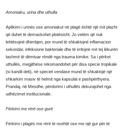
Amoniaku, urina dhe uthulla
Aplikimi i urinës ose amoniakut në plagë është një mit plazhi
që duhet të demaskohet plotësisht. Jo vetëm që nuk
lehtësojnë dhimbjen, por mund të shkaktojnë inflamacion
sekondar, infeksione bakteriale dhe të irritojnë më tej lëkurën
tashmë të dëmtuar rëndë nga trauma kimike. Sa i përket
uthullës, megjithëse rekomandohet për disa specie tropikale
(si kandil deti), në speciet vendase mund të shkaktojë një
shkarkim masiv të helmit nga kapsulat e pashpërthyera.
Prandaj, në Mesdhe, përdorimi i uthullës dekurajohet nga
udhëzimet institucionale.
Fërkimi me rërë ose gurë
Fërkimi i plagës me rërë të nxehtë ose me një gur për të