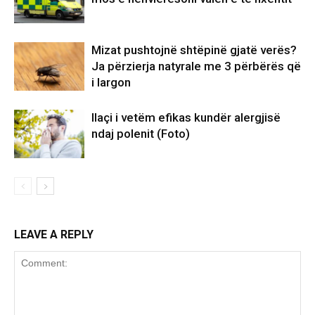
Mizat pushtojnë shtëpinë gjatë verës?
Ja përzierja natyrale me 3 përbërës që
i largon
Ilaçi i vetëm efikas kundër alergjisë
ndaj polenit (Foto)
LEAVE A REPLY