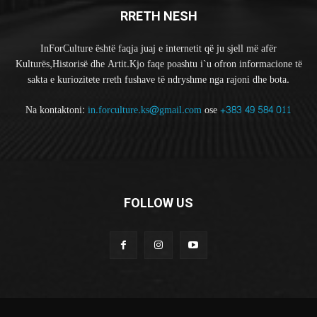
RRETH NESH
InForCulture është faqja juaj e internetit që ju sjell më afër
Kulturës,Historisë dhe Artit.Kjo faqe poashtu i`u ofron informacione të
sakta e kuriozitete rreth fushave të ndryshme nga rajoni dhe bota.
Na kontaktoni:
in.forculture.ks@gmail.com
ose
+383 49 584 011
FOLLOW US