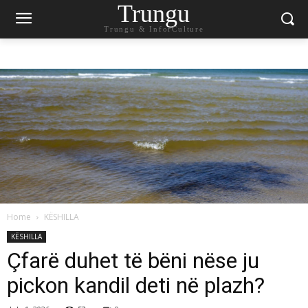
Trungu
Trungu & InforCulture
Home
KËSHILLA
KËSHILLA
Çfarë duhet të bëni nëse ju
pickon kandil deti në plazh?