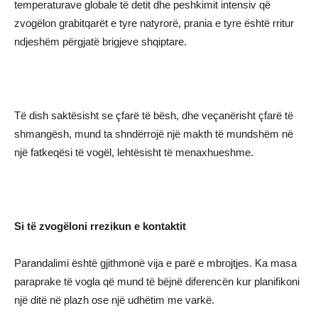
temperaturave globale të detit dhe peshkimit intensiv që
zvogëlon grabitqarët e tyre natyrorë, prania e tyre është rritur
ndjeshëm përgjatë brigjeve shqiptare.
Të dish saktësisht se çfarë të bësh, dhe veçanërisht çfarë të
shmangësh, mund ta shndërrojë një makth të mundshëm në
një fatkeqësi të vogël, lehtësisht të menaxhueshme.
Si të zvogëloni rrezikun e kontaktit
Parandalimi është gjithmonë vija e parë e mbrojtjes. Ka masa
paraprake të vogla që mund të bëjnë diferencën kur planifikoni
një ditë në plazh ose një udhëtim me varkë.