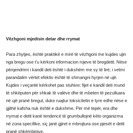
Vëzhgoni mjedisin detar dhe rrymat
Para zhytjes, është praktikë e mirë të vëzhgoni me kujdes ujin
nga bregu ose t’u kërkoni informacion rojeve të bregdetit. Nëse
përqendrimi i kandil deti është i dukshëm me sy të lirë, i vetmi
parandalim vërtet efektiv është të shmangni hyrjen në ujë.
Kujdes i veçantë kërkohet pas stuhive: fijet e kandil deti mund
të shkëputen për shkak të valëve dhe të mbeten të pezulluara
në ujë pranë bregut, duke ruajtur toksicitetin e tyre edhe nëse e
gjithë kafsha nuk është e dukshme. Për më tepër, era dhe
rrymat e detit kanë tendencë të grumbullojnë këto organizma
në zona specifike, siç janë gjiret e mbrojtura ose pjesët e detit
pranë shkëmbinjve.