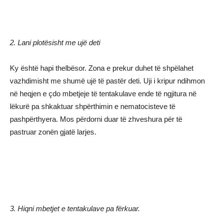
2. Lani plotësisht me ujë deti
Ky është hapi thelbësor. Zona e prekur duhet të shpëlahet
vazhdimisht me shumë ujë të pastër deti. Uji i kripur ndihmon
në heqjen e çdo mbetjeje të tentakulave ende të ngjitura në
lëkurë pa shkaktuar shpërthimin e nematocisteve të
pashpërthyera. Mos përdorni duar të zhveshura për të
pastruar zonën gjatë larjes.
3. Hiqni mbetjet e tentakulave pa fërkuar.