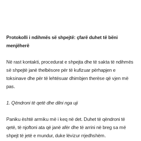
Protokolli i ndihmës së shpejtë: çfarë duhet të bëni
menjëherë
Në rast kontakti, procedurat e shpejta dhe të sakta të ndihmës
së shpejtë janë thelbësore për të kufizuar përhapjen e
toksinave dhe për të lehtësuar dhimbjen therëse që vjen më
pas.
1. Qëndroni të qetë dhe dilni nga uji
Paniku është armiku më i keq në det. Duhet të qëndroni të
qetë, të njoftoni ata që janë afër dhe të arrini në breg sa më
shpejt të jetë e mundur, duke lëvizur rrjedhshëm.