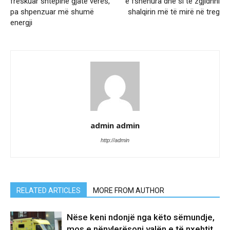
freskuar shtëpinë gjatë verës,
e fshehura dhe si të zgjidhni
pa shpenzuar më shumë
shalqirin më të mirë në treg
energji
admin admin
http://admin
RELATED ARTICLES
MORE FROM AUTHOR
Nëse keni ndonjë nga këto sëmundje,
mos e nënvlerësoni valën e të nxehtit