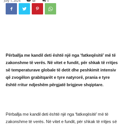
July 1, 2026
53
0
Përballja me kandil deti është një nga ‘fatkeqësitë’ më të
zakonshme të verës. Në vitet e fundit, për shkak të rritjes
së temperaturave globale të detit dhe peshkimit intensiv
që zvogëlon grabitqarët e tyre natyrorë, prania e tyre
është rritur ndjeshëm përgjatë brigjeve shqiptare.
Përballja me kandil deti është një nga ‘fatkeqësitë’ më të
zakonshme të verës. Në vitet e fundit, për shkak të rritjes së