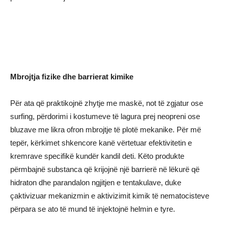
Mbrojtja fizike dhe barrierat kimike
Për ata që praktikojnë zhytje me maskë, not të zgjatur ose
surfing, përdorimi i kostumeve të lagura prej neopreni ose
bluzave me likra ofron mbrojtje të plotë mekanike. Për më
tepër, kërkimet shkencore kanë vërtetuar efektivitetin e
kremrave specifikë kundër kandil deti. Këto produkte
përmbajnë substanca që krijojnë një barrierë në lëkurë që
hidraton dhe parandalon ngjitjen e tentakulave, duke
çaktivizuar mekanizmin e aktivizimit kimik të nematocisteve
përpara se ato të mund të injektojnë helmin e tyre.