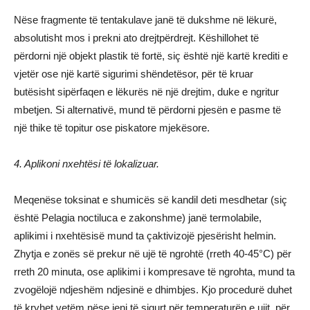
Nëse fragmente të tentakulave janë të dukshme në lëkurë,
absolutisht mos i prekni ato drejtpërdrejt. Këshillohet të
përdorni një objekt plastik të fortë, siç është një kartë krediti e
vjetër ose një kartë sigurimi shëndetësor, për të kruar
butësisht sipërfaqen e lëkurës në një drejtim, duke e ngritur
mbetjen. Si alternativë, mund të përdorni pjesën e pasme të
një thike të topitur ose piskatore mjekësore.
4. Aplikoni nxehtësi të lokalizuar.
Meqenëse toksinat e shumicës së kandil deti mesdhetar (siç
është Pelagia noctiluca e zakonshme) janë termolabile,
aplikimi i nxehtësisë mund ta çaktivizojë pjesërisht helmin.
Zhytja e zonës së prekur në ujë të ngrohtë (rreth 40-45°C) për
rreth 20 minuta, ose aplikimi i kompresave të ngrohta, mund ta
zvogëlojë ndjeshëm ndjesinë e dhimbjes. Kjo procedurë duhet
të kryhet vetëm nëse jeni të sigurt për temperaturën e ujit, për