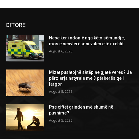
DITORE
Nëse keni ndonjë nga këto sëmundje,
mos e nënvlerësoni valën e të nxehtit
August 6, 2026
Mizat pushtojnë shtëpinë gjatë verës? Ja
përzierja natyrale me 3 përbërës që i
largon
August 5, 2026
Pse çiftet grinden më shumë në
pushime?
August 5, 2026