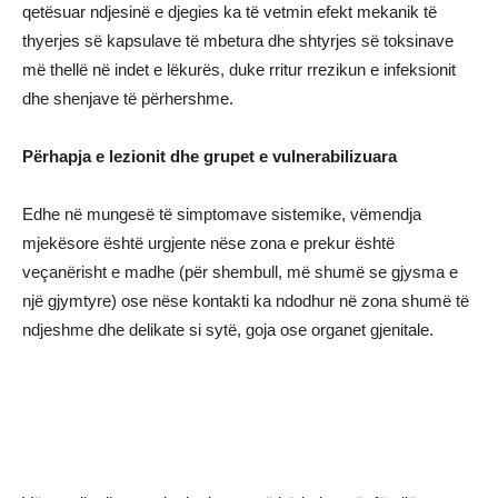
qetësuar ndjesinë e djegies ka të vetmin efekt mekanik të
thyerjes së kapsulave të mbetura dhe shtyrjes së toksinave
më thellë në indet e lëkurës, duke rritur rrezikun e infeksionit
dhe shenjave të përhershme.
Përhapja e lezionit dhe grupet e vulnerabilizuara
Edhe në mungesë të simptomave sistemike, vëmendja
mjekësore është urgjente nëse zona e prekur është
veçanërisht e madhe (për shembull, më shumë se gjysma e
një gjymtyre) ose nëse kontakti ka ndodhur në zona shumë të
ndjeshme dhe delikate si sytë, goja ose organet gjenitale.