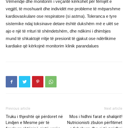
Vëmendje dhe monitorim i veçantë kërkohet për fëmijët e
vegjël, të moshuarit dhe individët me probleme të mëparshme
kardiovaskulare ose respiratore (si astma). Toleranca e tyre
sistemike ndaj toksinave detare është dukshëm më e ulët se
ajo e një të rrituri të shëndetshëm, dhe ndikimi i dhimbjes
mund të shkaktojë rritje të presionit të gjakut ose ndërlikime
kardiake që kërkojnë monitorim klinik parandalues
Previous article
Next article
Truku i thjeshtë që përdoret në
Mos i hidhni farat e shalqirit!
Lindjen e Mesme për të
Nutricionisti zbulon përfitimet