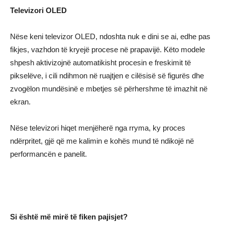
Televizori OLED
Nëse keni televizor OLED, ndoshta nuk e dini se ai, edhe pas
fikjes, vazhdon të kryejë procese në prapavijë. Këto modele
shpesh aktivizojnë automatikisht procesin e freskimit të
pikselëve, i cili ndihmon në ruajtjen e cilësisë së figurës dhe
zvogëlon mundësinë e mbetjes së përhershme të imazhit në
ekran.
Nëse televizori hiqet menjëherë nga rryma, ky proces
ndërpritet, gjë që me kalimin e kohës mund të ndikojë në
performancën e panelit.
Si është më mirë të fiken pajisjet?