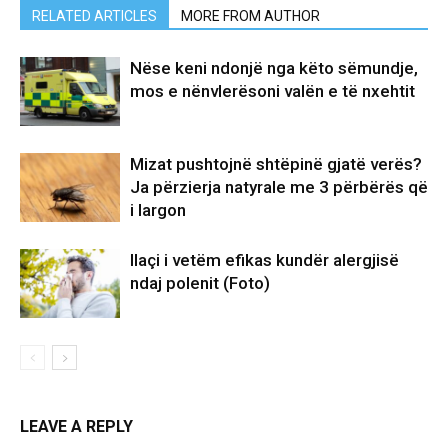
RELATED ARTICLES
MORE FROM AUTHOR
Nëse keni ndonjë nga këto sëmundje,
mos e nënvlerësoni valën e të nxehtit
Mizat pushtojnë shtëpinë gjatë verës?
Ja përzierja natyrale me 3 përbërës që
i largon
Ilaçi i vetëm efikas kundër alergjisë
ndaj polenit (Foto)
LEAVE A REPLY