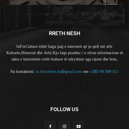
RRETH NESH
InForCulture është faqja juaj e internetit që ju sjell më afër
Kulturës,Historisë dhe Artit.Kjo faqe poashtu i`u ofron informacione të
sakta e kuriozitete rreth fushave të ndryshme nga rajoni dhe bota.
Na kontaktoni:
in.forculture.ks@gmail.com
ose
+383 49 584 011
FOLLOW US