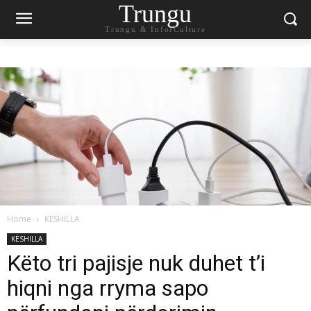
Trungu
Trungu & InforCulture
Home
KËSHILLA
KËSHILLA
Këto tri pajisje nuk duhet t’i
hiqni nga rryma sapo