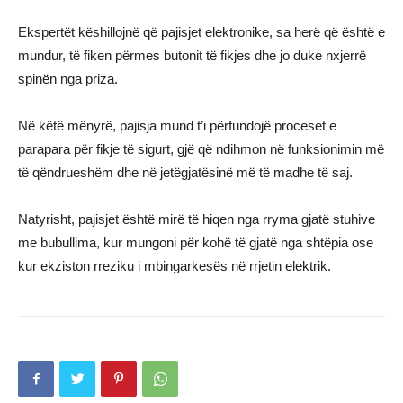
Ekspertët këshillojnë që pajisjet elektronike, sa herë që është e
mundur, të fiken përmes butonit të fikjes dhe jo duke nxjerrë
spinën nga priza.
Në këtë mënyrë, pajisja mund t’i përfundojë proceset e
parapara për fikje të sigurt, gjë që ndihmon në funksionimin më
të qëndrueshëm dhe në jetëgjatësinë më të madhe të saj.
Natyrisht, pajisjet është mirë të hiqen nga rryma gjatë stuhive
me bubullima, kur mungoni për kohë të gjatë nga shtëpia ose
kur ekziston rreziku i mbingarkesës në rrjetin elektrik.