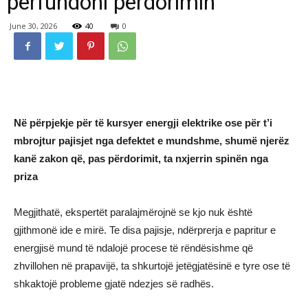
përfundoni përdorimin
June 30, 2026
40
0
Në përpjekje për të kursyer energji elektrike ose për t’i
mbrojtur pajisjet nga defektet e mundshme, shumë njerëz
kanë zakon që, pas përdorimit, ta nxjerrin spinën nga
priza
Megjithatë, ekspertët paralajmërojnë se kjo nuk është
gjithmonë ide e mirë. Te disa pajisje, ndërprerja e papritur e
energjisë mund të ndalojë procese të rëndësishme që
zhvillohen në prapavijë, ta shkurtojë jetëgjatësinë e tyre ose të
shkaktojë probleme gjatë ndezjes së radhës.