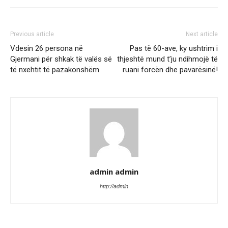
Previous article
Next article
Vdesin 26 persona në
Pas të 60-ave, ky ushtrim i
Gjermani për shkak të valës së
thjeshtë mund t’ju ndihmojë të
të nxehtit të pazakonshëm
ruani forcën dhe pavarësinë!
admin admin
http://admin