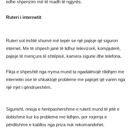
edhe shpenzim më të madh të ngjyrës.
Ruteri i internetit
Ruteri sot është shumë më tepër se një pajisje që siguron
internet. Me të shpesh janë të lidhur televizorë, kompjuterë,
pajisje të mençura të shtëpisë, kamera sigurie dhe telefona.
Fikja e shpeshtë nga rryma mund ta ngadalësojë rilidhjen me
internetin ose të shkaktojë probleme me pajisjet që varen nga
një rrjet i qëndrueshëm.
Sigurisht, rinisja e herëpashershme e ruterit mund të jetë e
dobishme kur ka probleme me lidhjen, por nxjerrja e
përditshme e kabllos nga priza nuk rekomandohet.