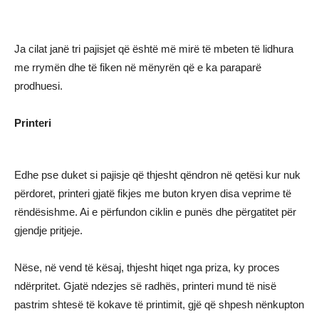
Ja cilat janë tri pajisjet që është më mirë të mbeten të lidhura
me rrymën dhe të fiken në mënyrën që e ka paraparë
prodhuesi.
Printeri
Edhe pse duket si pajisje që thjesht qëndron në qetësi kur nuk
përdoret, printeri gjatë fikjes me buton kryen disa veprime të
rëndësishme. Ai e përfundon ciklin e punës dhe përgatitet për
gjendje pritjeje.
Nëse, në vend të kësaj, thjesht hiqet nga priza, ky proces
ndërpritet. Gjatë ndezjes së radhës, printeri mund të nisë
pastrim shtesë të kokave të printimit, gjë që shpesh nënkupton