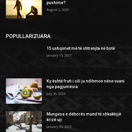
pushime?
August 5, 2026
POPULLARIZUARA
15 ushqimet më të shtrenjta në botë
January 15, 2021
Ky është fruti i cili ju ndihmon nëse vuani
nga pagjumësia
July 20, 2024
Mungesa e dëborës mund të shkaktojë
krizë uji
January 30, 2023