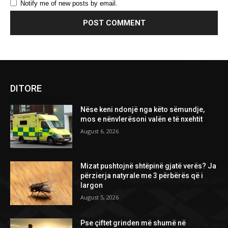
Notify me of new posts by email.
DITORE
Nëse keni ndonjë nga këto sëmundje,
mos e nënvlerësoni valën e të nxehtit
August 6, 2026
Mizat pushtojnë shtëpinë gjatë verës? Ja
përzierja natyrale me 3 përbërës që i
largon
August 5, 2026
Pse çiftet grinden më shumë në