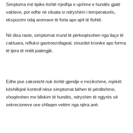
Simptoma më tipike është rrjedhja e ujshme e hundës gjatë
vakteve, por edhe në situata si ndryshimi i temperaturës,
ekspozimi ndaj aromave të forta apo ajrit të ftohtë.
Në disa raste, simptomat mund të përkeqësohen nga ilaçe të
caktuara, refluksi gastroezofageal, sinusitet kronike apo forma
të tjera të rinitit joalergjik.
Edhe pse zakonisht nuk është gjendje e rrezikshme, mjekët
këshillojnë kontroll nëse simptomat bëhen të përditshme,
shoqërohen me bllokim të hundës, ndryshim të ngjyrës së
sekrecioneve ose shfaqen vetëm nga njëra anë.