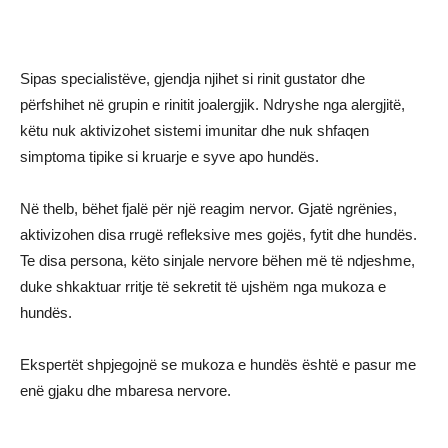
Sipas specialistëve, gjendja njihet si rinit gustator dhe
përfshihet në grupin e rinitit joalergjik. Ndryshe nga alergjitë,
këtu nuk aktivizohet sistemi imunitar dhe nuk shfaqen
simptoma tipike si kruarje e syve apo hundës.
Në thelb, bëhet fjalë për një reagim nervor. Gjatë ngrënies,
aktivizohen disa rrugë refleksive mes gojës, fytit dhe hundës.
Te disa persona, këto sinjale nervore bëhen më të ndjeshme,
duke shkaktuar rritje të sekretit të ujshëm nga mukoza e
hundës.
Ekspertët shpjegojnë se mukoza e hundës është e pasur me
enë gjaku dhe mbaresa nervore.