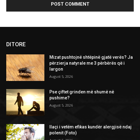
DITORE
Mizat pushtojnë shtëpinë gjatë verës? Ja
përzierja natyrale me 3 përbërës që i
largon
August 5, 2026
Pse çiftet grinden më shumë në
pushime?
August 5, 2026
Ilaçi i vetëm efikas kundër alergjisë ndaj
polenit (Foto)