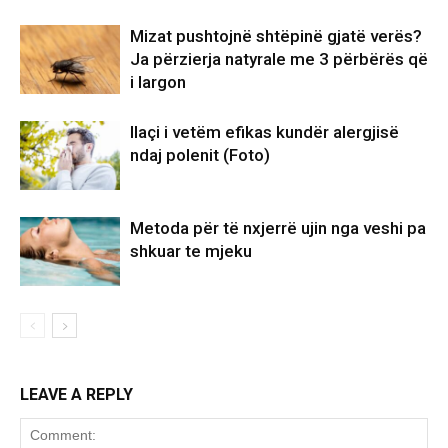
Mizat pushtojnë shtëpinë gjatë verës?
Ja përzierja natyrale me 3 përbërës që
i largon
Ilaçi i vetëm efikas kundër alergjisë
ndaj polenit (Foto)
Metoda për të nxjerrë ujin nga veshi pa
shkuar te mjeku
LEAVE A REPLY