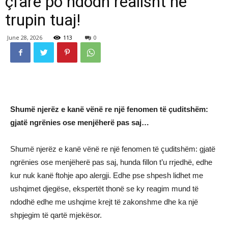
çfarë po ndodh realisht në
trupin tuaj!
June 28, 2026
113
0
Shumë njerëz e kanë vënë re një fenomen të çuditshëm:
gjatë ngrënies ose menjëherë pas saj…
Shumë njerëz e kanë vënë re një fenomen të çuditshëm: gjatë
ngrënies ose menjëherë pas saj, hunda fillon t’u rrjedhë, edhe
kur nuk kanë ftohje apo alergji. Edhe pse shpesh lidhet me
ushqimet djegëse, ekspertët thonë se ky reagim mund të
ndodhë edhe me ushqime krejt të zakonshme dhe ka një
shpjegim të qartë mjekësor.