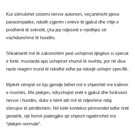
Kur stimulohet sistemi nervor autonom, veçanërisht pjesa
parasimpatike, ndodh zgjerim i enëve të gjakut dhe rritje e
prodhimit të sekretit, çka jep ndjesinë e rrjedhjes së
vazhdueshme të hundës.
Shkaktarët më të zakonshëm janë ushqimet djegëse si specat
e fortë, mustarda apo ushqimet shumë të nxehta, por në disa
raste reagimi mund të ndodhë edhe pa ndonjë ushqim specifik.
Mjekët vërejnë se kjo gjendje bëhet më e shpeshtë me kalimin
e moshës. Me plakjen, ndryshojnë enët e gjakut dhe funksioni
nervor i hundës, duke e bërë atë më të ndjeshme ndaj
stimujve të përditshëm. Në këtë kontekst përmendet edhe riniti
geriatrik, një formë joalergjike që shpesh ngatërrohet me
“plakjen normale”.