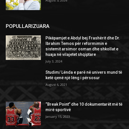
August 5, 2026
POPULLARIZUARA
Pikëpamjet e Abdyl bej Frashërit dhe Dr.
Ibrahim Temos për reformimin e
sistemit arsimor osman dhe shkollat e
huaja në vilajetet shqiptare
July 3, 2024
Studim/ Lënda e parë në univers mund të
ketë qenë një lëng i përsosur
August 6, 2021
“Break Point” dhe 10 dokumentarët më të
mirë sportivë
January 15, 2023