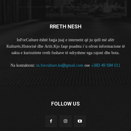
RRETH NESH
InForCulture është faqja juaj e internetit që ju sjell më afër
Kulturës,Historisë dhe Artit.Kjo faqe poashtu i`u ofron informacione të
sakta e kuriozitete rreth fushave të ndryshme nga rajoni dhe bota.
Na kontaktoni:
in.forculture.ks@gmail.com
ose
+383 49 584 011
FOLLOW US