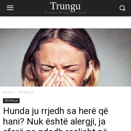
Trungu
Trungu & InforCulture
Home
KËSHILLA
KËSHILLA
Hunda ju rrjedh sa herë që
hani? Nuk është alergji, ja