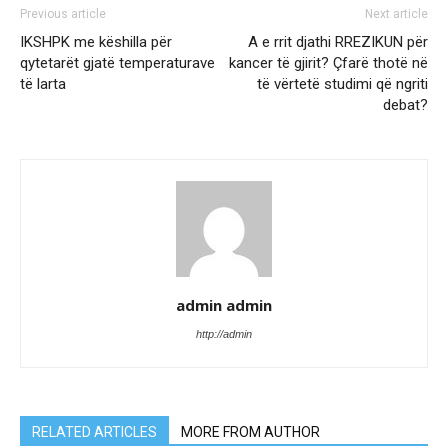
Previous article
Next article
IKSHPK me këshilla për
A e rrit djathi RREZIKUN për
qytetarët gjatë temperaturave
kancer të gjirit? Çfarë thotë në
të larta
të vërtetë studimi që ngriti
debat?
admin admin
http://admin
RELATED ARTICLES
MORE FROM AUTHOR