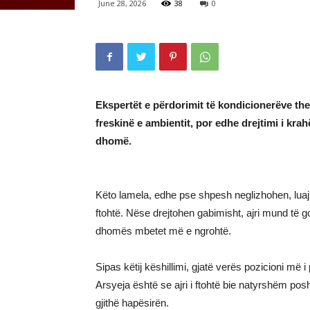
June 28, 2026
38
0
Ekspertët e përdorimit të kondicionerëve th
freskinë e ambientit, por edhe drejtimi i krahë
dhomë.
Këto lamela, edhe pse shpesh neglizhohen, luaj
ftohtë. Nëse drejtohen gabimisht, ajri mund të g
dhomës mbetet më e ngrohtë.
Sipas këtij këshillimi, gjatë verës pozicioni më 
Arsyeja është se ajri i ftohtë bie natyrshëm po
gjithë hapësirën.