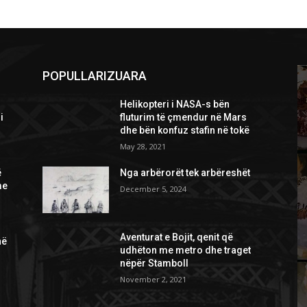
POPULLARIZUARA
Helikopteri i NASA-s bën
i
fluturim të çmendur në Mars
dhe bën konfuz stafin në tokë
May 28, 2021
ë
Nga arbërorët tek arbëreshët
me
December 5, 2024
Aventurat e Bojit, qenit që
në
udhëton me metro dhe traget
nëpër Stamboll
November 2, 2021