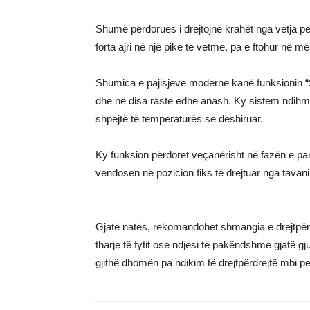
Shumë përdorues i drejtojnë krahët nga vetja për
forta ajri në një pikë të vetme, pa e ftohur në 
Shumica e pajisjeve moderne kanë funksionin “Swi
dhe në disa raste edhe anash. Ky sistem ndihmon
shpejtë të temperaturës së dëshiruar.
Ky funksion përdoret veçanërisht në fazën e p
vendosen në pozicion fiks të drejtuar nga tava
Gjatë natës, rekomandohet shmangia e drejtpërdr
tharje të fytit ose ndjesi të pakëndshme gjatë gju
gjithë dhomën pa ndikim të drejtpërdrejtë mbi pe