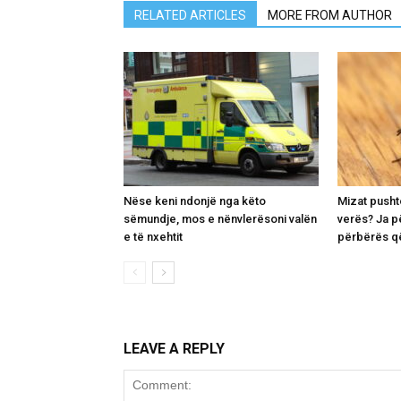
RELATED ARTICLES
MORE FROM AUTHOR
Nëse keni ndonjë nga këto
Mizat pusht
sëmundje, mos e nënvlerësoni valën
verës? Ja p
e të nxehtit
përbërës që
LEAVE A REPLY