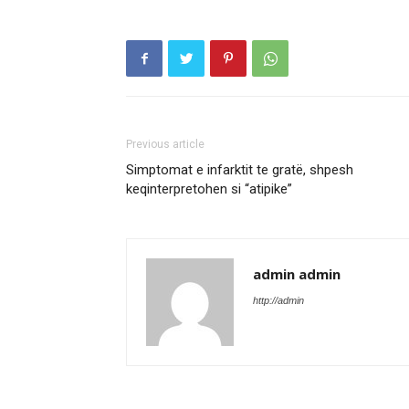
Previous article
Simptomat e infarktit te gratë, shpesh
keqinterpretohen si “atipike”
admin admin
http://admin