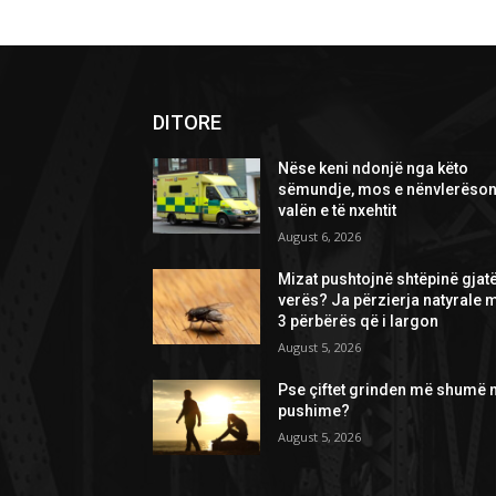
DITORE
Nëse keni ndonjë nga këto
sëmundje, mos e nënvlerëson
valën e të nxehtit
August 6, 2026
Mizat pushtojnë shtëpinë gjat
verës? Ja përzierja natyrale 
3 përbërës që i largon
August 5, 2026
Pse çiftet grinden më shumë 
pushime?
August 5, 2026