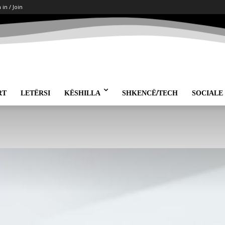
 in / Join
RT
LETËRSI
KËSHILLA
SHKENCË/TECH
SOCIALE