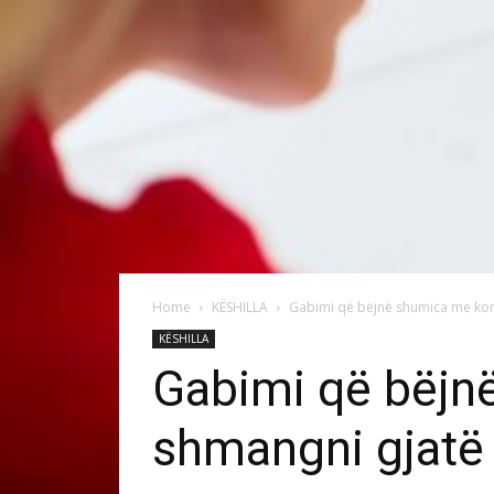
Home
KËSHILLA
Gabimi që bëjnë shumica me kond
KËSHILLA
Gabimi që bëjnë
shmangni gjatë