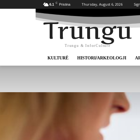
C
Thursday, August 6, 2026
Sign
6.1
Pristina
Trungu
Trungu & InforCulture
KULTURË
HISTORI/ARKEOLOGJI
A