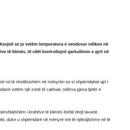
eksojnë se jo vetëm temperatura e vendosur ndikon në
ve të klimës, të cilët kontrollojnë qarkullimin e ajrit në
në rol të rëndësishëm në mënyrën se si shpërndahet ajri i
odasë vetëm një zonë të caktuar, ndërsa pjesa tjetër e
i përshtatshëm i krahëve të klimës është drejt tavanit.
shtë, duke u shpërndarë në mënyrë më të njëtrajtshme në të