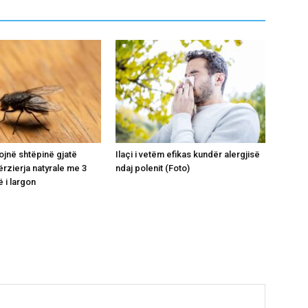
ojnë shtëpinë gjatë
Ilaçi i vetëm efikas kundër alergjisë
ërzierja natyrale me 3
ndaj polenit (Foto)
 i largon