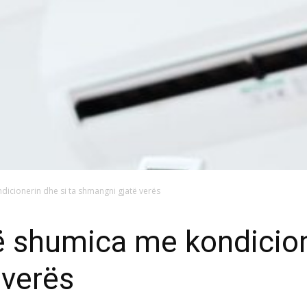
icionerin dhe si ta shmangni gjatë verës
 shumica me kondicione
 verës