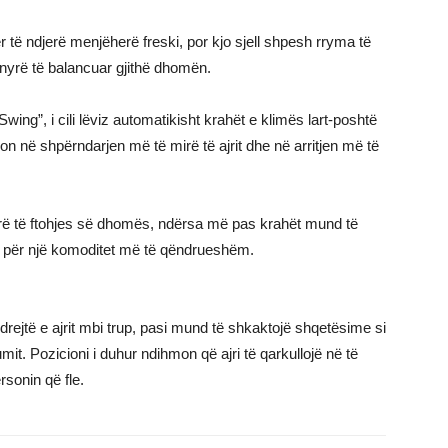
 të ndjerë menjëherë freski, por kjo sjell shpesh rryma të
mënyrë të balancuar gjithë dhomën.
ng”, i cili lëviz automatikisht krahët e klimës lart-poshtë
 në shpërndarjen më të mirë të ajrit dhe në arritjen më të
arë të ftohjes së dhomës, ndërsa më pas krahët mund të
ni për një komoditet më të qëndrueshëm.
ejtë e ajrit mbi trup, pasi mund të shkaktojë shqetësime si
mit. Pozicioni i duhur ndihmon që ajri të qarkullojë në të
rsonin që fle.