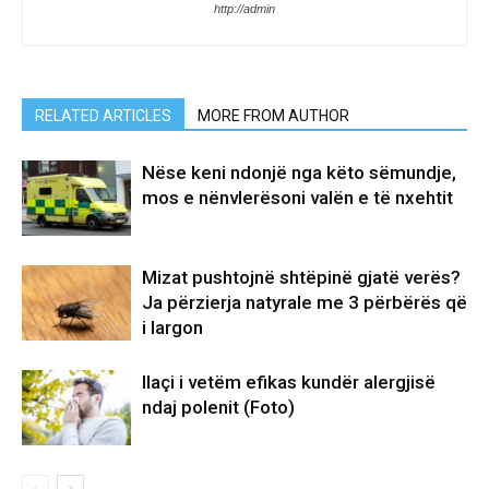
http://admin
RELATED ARTICLES
MORE FROM AUTHOR
Nëse keni ndonjë nga këto sëmundje,
mos e nënvlerësoni valën e të nxehtit
Mizat pushtojnë shtëpinë gjatë verës?
Ja përzierja natyrale me 3 përbërës që
i largon
Ilaçi i vetëm efikas kundër alergjisë
ndaj polenit (Foto)