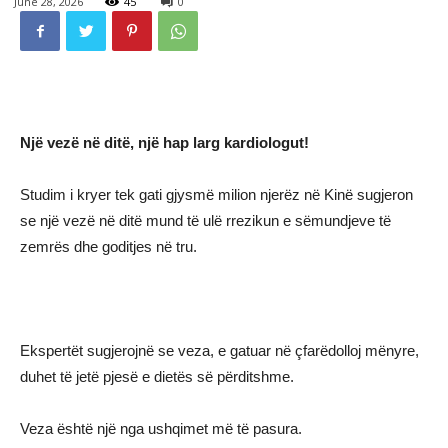
June 28, 2026
45
0
Një vezë në ditë, një hap larg kardiologut!
Studim i kryer tek gati gjysmë milion njerëz në Kinë sugjeron
se një vezë në ditë mund të ulë rrezikun e sëmundjeve të
zemrës dhe goditjes në tru.
Ekspertët sugjerojnë se veza, e gatuar në çfarëdolloj mënyre,
duhet të jetë pjesë e dietës së përditshme.
Veza është një nga ushqimet më të pasura.