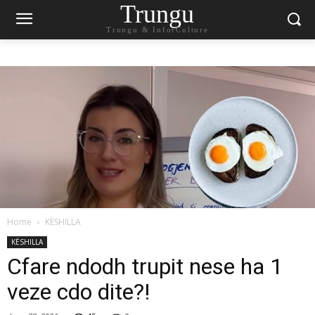
Trungu
Trungu & InforCulture
Home
KËSHILLA
KËSHILLA
Cfare ndodh trupit nese ha 1
veze cdo dite?!