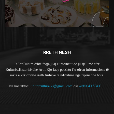
RRETH NESH
InForCulture është faqja juaj e internetit që ju sjell më afër
Kulturës,Historisë dhe Artit.Kjo faqe poashtu i`u ofron informacione të
sakta e kuriozitete rreth fushave të ndryshme nga rajoni dhe bota.
Na kontaktoni:
in.forculture.ks@gmail.com
ose
+383 49 584 011