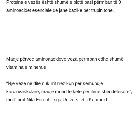
Proteina e vezës është shumë e plotë pasi përmban të 9
aminoacidet esenciale që janë bazike për trupin tonë.
Madje përvec aminoaacideve veza përmban edhe shumë
vitamina e minerale
“Një vezë në ditë nuk rrit rrezikun për sëmundje
kardiovaskulare, madje mund të ketë përfitime shëndetësore”,
thotë prof.Nita Forouhi, nga Universiteti i Kembrixhit.