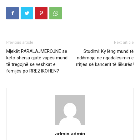
Previous article
Next article
Mjekët PARALAJMËROJNË se
Studimi: Ky lëng mund të
këto shenja gjatë vapës mund
ndihmojë në ngadalësimin e
të tregojnë se veshkat e
rritjes së kancerit të lëkurës!
fëmijës po RREZIKOHEN?
admin admin