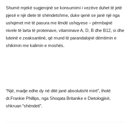
Shumë mjekë sugjerojnë se konsumimi i vezëve duhet të jetë
pjesë e një diete të shëndetshme, duke qenë se janë një nga
ushqimet më të pasura me lëndë ushqyese – përmbajnë
nivele të larta të proteinave, vitaminave A, D, B dhe B12, si dhe
luteinë e zeaksantinë, që mund të parandalojnë dëmtimin e
shikimin me kalimin e moshës.
“Një, madje edhe dy në ditë janë absolutisht mirë”, thotë
dr.Frankie Phillips, nga Shoqata Britanike e Dietologjisë,
shkruan “shëndeti”.