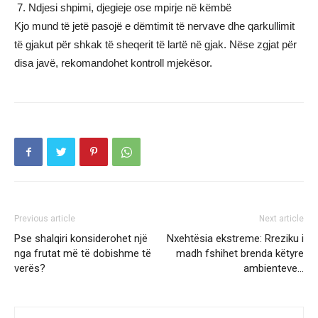
7. Ndjesi shpimi, djegieje ose mpirje në këmbë
Kjo mund të jetë pasojë e dëmtimit të nervave dhe qarkullimit
të gjakut për shkak të sheqerit të lartë në gjak. Nëse zgjat për
disa javë, rekomandohet kontroll mjekësor.
Previous article
Next article
Pse shalqiri konsiderohet një
Nxehtësia ekstreme: Rreziku i
nga frutat më të dobishme të
madh fshihet brenda këtyre
verës?
ambienteve…