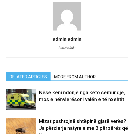
admin admin
http://admin
RELATED ARTICLES
MORE FROM AUTHOR
Nëse keni ndonjë nga këto sëmundje,
mos e nënvlerësoni valën e të nxehtit
Mizat pushtojnë shtëpinë gjatë verës?
Ja përzierja natyrale me 3 përbërës që