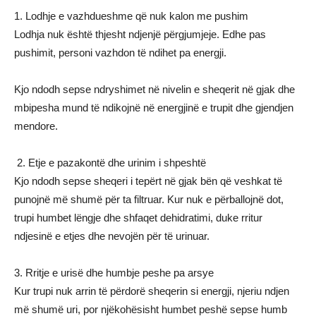
1. Lodhje e vazhdueshme që nuk kalon me pushim
Lodhja nuk është thjesht ndjenjë përgjumjeje. Edhe pas
pushimit, personi vazhdon të ndihet pa energji.
Kjo ndodh sepse ndryshimet në nivelin e sheqerit në gjak dhe
mbipesha mund të ndikojnë në energjinë e trupit dhe gjendjen
mendore.
2. Etje e pazakontë dhe urinim i shpeshtë
Kjo ndodh sepse sheqeri i tepërt në gjak bën që veshkat të
punojnë më shumë për ta filtruar. Kur nuk e përballojnë dot,
trupi humbet lëngje dhe shfaqet dehidratimi, duke rritur
ndjesinë e etjes dhe nevojën për të urinuar.
3. Rritje e urisë dhe humbje peshe pa arsye
Kur trupi nuk arrin të përdorë sheqerin si energji, njeriu ndjen
më shumë uri, por njëkohësisht humbet peshë sepse humb