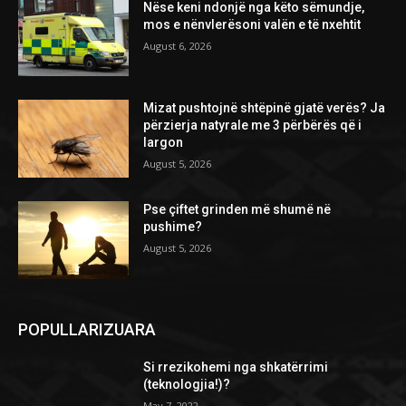
Nëse keni ndonjë nga këto sëmundje,
mos e nënvlerësoni valën e të nxehtit
August 6, 2026
Mizat pushtojnë shtëpinë gjatë verës? Ja
përzierja natyrale me 3 përbërës që i
largon
August 5, 2026
Pse çiftet grinden më shumë në
pushime?
August 5, 2026
POPULLARIZUARA
Si rrezikohemi nga shkatërrimi
(teknologjia!)?
May 7, 2022