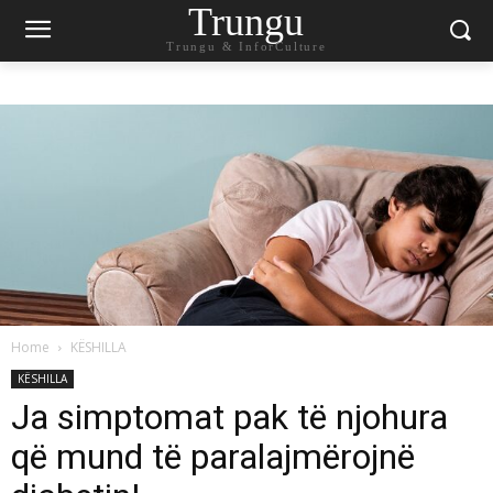
Trungu
Trungu & InforCulture
Home
KËSHILLA
KËSHILLA
Ja simptomat pak të njohura
që mund të paralajmërojnë