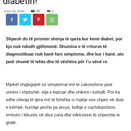
diabetin!
June 26, 2026
35
0
Shpesh do të prisnim shenja të qarta kur kemi diabet, por
kjo nuk ndodh gjithmonë. Shumica e të rriturve të
diagnostikuar nuk kanë fare simptoma, dhe kur i kanë, ato
janë shumë të lehta dhe të vështira për t’u vënë re.
Mjekët shpjegojnë se simptomat më të zakonshme janë
urinimi i shpeshtë, etja e tepruar dhe shikimi i turbullt. Por ka
edhe shenja të tjera më të fshehta si mpirje ose shpim në duar
e këmbë, humbje peshe pa arsye, lodhje e vazhdueshme,
errësim i lëkurës në disa zona dhe infeksione të shpeshta te
gratë.