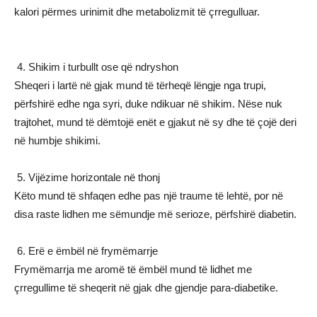
kalori përmes urinimit dhe metabolizmit të çrregulluar.
4. Shikim i turbullt ose që ndryshon
Sheqeri i lartë në gjak mund të tërheqë lëngje nga trupi,
përfshirë edhe nga syri, duke ndikuar në shikim. Nëse nuk
trajtohet, mund të dëmtojë enët e gjakut në sy dhe të çojë deri
në humbje shikimi.
5. Vijëzime horizontale në thonj
Këto mund të shfaqen edhe pas një traume të lehtë, por në
disa raste lidhen me sëmundje më serioze, përfshirë diabetin.
6. Erë e ëmbël në frymëmarrje
Frymëmarrja me aromë të ëmbël mund të lidhet me
çrregullime të sheqerit në gjak dhe gjendje para-diabetike.