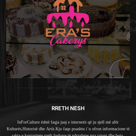
RRETH NESH
InForCulture është faqja juaj e internetit që ju sjell më afër
Kulturës,Historisë dhe Artit.Kjo faqe poashtu i`u ofron informacione të
sakta e kuriozitete rreth fushave të ndryshme nga rajoni dhe bota.