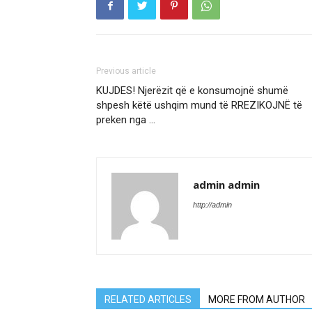
Previous article
KUJDES! Njerëzit që e konsumojnë shumë
shpesh këtë ushqim mund të RREZIKOJNË të
preken nga …
admin admin
http://admin
RELATED ARTICLES
MORE FROM AUTHOR