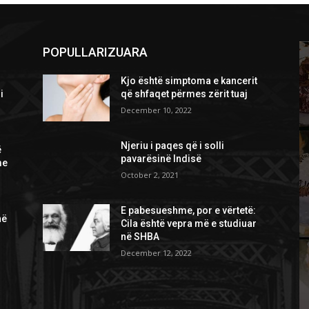
POPULLARIZUARA
Kjo është simptoma e kancerit
i
që shfaqet përmes zërit tuaj
December 10, 2022
Njeriu i paqes që i solli
ë
pavarësinë Indisë
me
October 2, 2021
E pabesueshme, por e vërtetë:
në
Cila është vepra më e studiuar
në SHBA
December 12, 2022