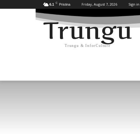
C
Friday, August 7, 2026
Sign in
6.1
Pristina
Trungu
Trungu & InforCulture
KULTURË
HISTORI/ARKEOLOGJI