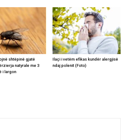
ojnë shtëpinë gjatë
Ilaçi i vetëm efikas kundër alergjisë
ërzierja natyrale me 3
ndaj polenit (Foto)
 i largon