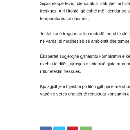
Sipas ekspertëve, ndërsa akulli shkrihet, ai thit
freskues. Ajri i ftohtë, që është më i dendur se
temperaturës së dhomës.
Testet kanë treguar se kjo metodë mund të ulë t
në varësi të madhësisë së ambientit dhe tempera
Ekspertët sugjerojnë gjithashtu kombinimin e k
nxehta të ditës, ajrosjen e shtëpisë gjatë mbrë
rritur efektin freskues.
Kjo zgjidhje e thjeshtë po fiton gjithnjë e më sh
vapën e verës dhe për të reduktuar konsumin e e