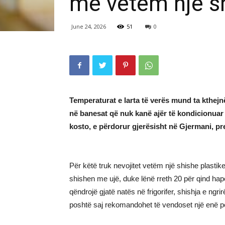
me vetëm një sh
June 24, 2026
51
0
Temperaturat e larta të verës mund ta kthej
në banesat që nuk kanë ajër të kondicionuar 
kosto, e përdorur gjerësisht në Gjermani, pre
Për këtë truk nevojitet vetëm një shishe plastike 
shishen me ujë, duke lënë rreth 20 për qind hap
qëndrojë gjatë natës në frigorifer, shishja e ng
poshtë saj rekomandohet të vendoset një enë pë