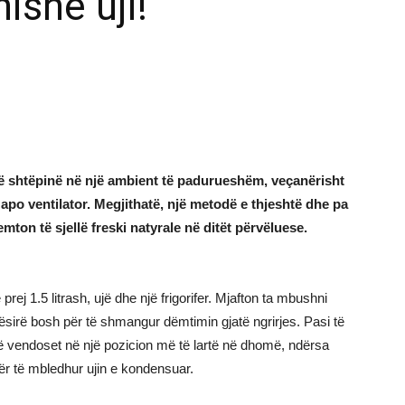
ishe uji!
në shtëpinë në një ambient të padurueshëm, veçanërisht
apo ventilator. Megjithatë, një metodë e thjeshtë dhe pa
mton të sjellë freski natyrale në ditët përvëluese.
prej 1.5 litrash, ujë dhe një frigorifer. Mjafton ta mbushni
ësirë bosh për të shmangur dëmtimin gjatë ngrirjes. Pasi të
rirë vendoset në një pozicion më të lartë në dhomë, ndërsa
r të mbledhur ujin e kondensuar.