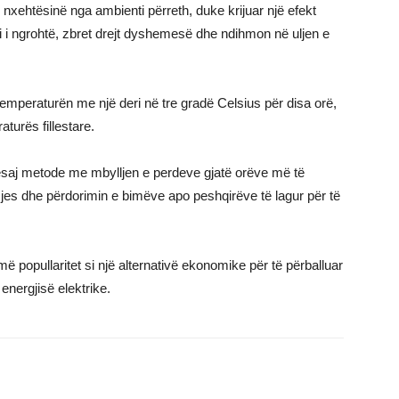
h nxehtësinë nga ambienti përreth, duke krijuar një efekt
 ai i ngrohtë, zbret drejt dyshemesë dhe ndihmon në uljen e
emperaturën me një deri në tre gradë Celsius për disa orë,
turës fillestare.
ësaj metode me mbylljen e perdeve gjatë orëve më të
mjes dhe përdorimin e bimëve apo peshqirëve të lagur për të
umë popullaritet si një alternativë ekonomike për të përballuar
nergjisë elektrike.