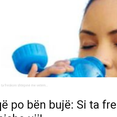
 ta freskoni shtëpinë me vetëm...
ë po bën bujë: Si ta fr