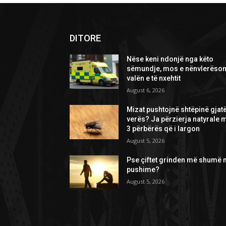
DITORE
Nëse keni ndonjë nga këto
sëmundje, mos e nënvlerëson
valën e të nxehtit
August 6, 2026
Mizat pushtojnë shtëpinë gjat
verës? Ja përzierja natyrale 
3 përbërës që i largon
August 5, 2026
Pse çiftet grinden më shumë 
pushime?
August 5, 2026