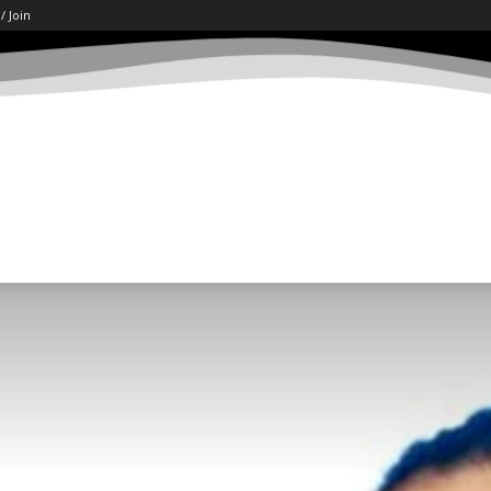
 / Join
ART
LETËRSI
KËSHILLA
SHKENCË/TECH
SOCI