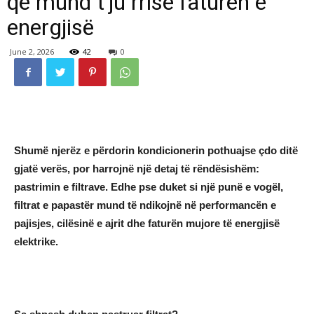
që mund t’ju rrisë faturën e
energjisë
June 2, 2026
42
0
Shumë njerëz e përdorin kondicionerin pothuajse çdo ditë
gjatë verës, por harrojnë një detaj të rëndësishëm:
pastrimin e filtrave. Edhe pse duket si një punë e vogël,
filtrat e papastër mund të ndikojnë në performancën e
pajisjes, cilësinë e ajrit dhe faturën mujore të energjisë
elektrike.