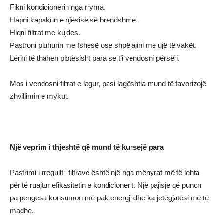
Fikni kondicionerin nga rryma.
Hapni kapakun e njësisë së brendshme.
Hiqni filtrat me kujdes.
Pastroni pluhurin me fshesë ose shpëlajini me ujë të vakët.
Lërini të thahen plotësisht para se t’i vendosni përsëri.
Mos i vendosni filtrat e lagur, pasi lagështia mund të favorizojë
zhvillimin e mykut.
Një veprim i thjeshtë që mund të kursejë para
Pastrimi i rregullt i filtrave është një nga mënyrat më të lehta
për të ruajtur efikasitetin e kondicionerit. Një pajisje që punon
pa pengesa konsumon më pak energji dhe ka jetëgjatësi më të
madhe.