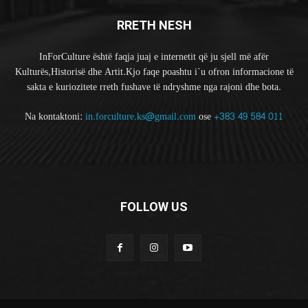
RRETH NESH
InForCulture është faqja juaj e internetit që ju sjell më afër
Kulturës,Historisë dhe Artit.Kjo faqe poashtu i`u ofron informacione të
sakta e kuriozitete rreth fushave të ndryshme nga rajoni dhe bota.
Na kontaktoni:
in.forculture.ks@gmail.com
ose
+383 49 584 011
FOLLOW US