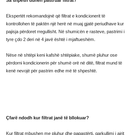
Sa shpesh duhen pastruar filtrat?
Ekspertët rekomandojnë që filtrat e kondicionerit të
kontrollohen të paktën një herë në muaj gjatë periudhave kur
pajisja përdoret rregullisht. Në shumicën e rasteve, pastrimi i
tyre çdo 2 deri në 4 javë është i mjaftueshëm.
Nëse në shtëpi keni kafshë shtëpiake, shumë pluhur ose
përdorni kondicionerin për shumë orë në ditë, filtrat mund të
kenë nevojë për pastrim edhe më të shpeshtë.
Çfarë ndodh kur filtrat janë të bllokuar?
Kur filtrat mbushen me pluhur dhe papastërti, qarkullimi i ajrit