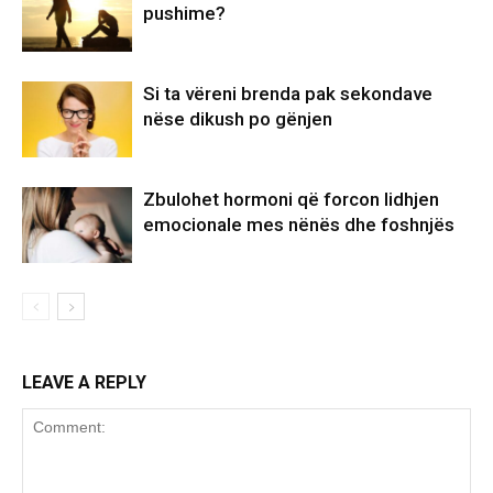
pushime?
Si ta vëreni brenda pak sekondave
nëse dikush po gënjen
Zbulohet hormoni që forcon lidhjen
emocionale mes nënës dhe foshnjës
LEAVE A REPLY