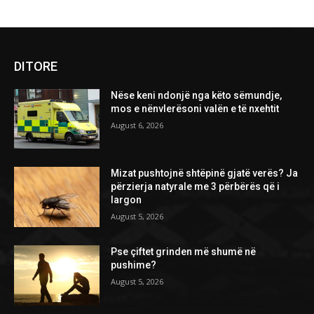
DITORE
Nëse keni ndonjë nga këto sëmundje,
mos e nënvlerësoni valën e të nxehtit
August 6, 2026
Mizat pushtojnë shtëpinë gjatë verës? Ja
përzierja natyrale me 3 përbërës që i
largon
August 5, 2026
Pse çiftet grinden më shumë në
pushime?
August 5, 2026