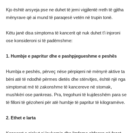
Kjo është arsyeja pse ne duhet të jemi vigjilentë rreth të gjitha
mënyrave që ai mund të paraqesë vetën në trupin tonë.
Këtu janë disa simptoma të kancerit që nuk duhet t’i injoroni
ose konsideroni si të padëmshme:
1. Humbje e papritur dhe e pashpjegueshme e peshës
Humbja e peshës, përveç nëse përpiqeni në mënyrë aktive ta
bëni atë të ndodhë përmes dietës dhe stërvitjes, është një nga
simptomat më të zakonshme të kancereve në stomak,
mushkëri ose pankreas. Pra, tregohuni të kujdesshëm para se
të filloni të gëzoheni për atë humbje të papritur të kilogramëve.
2. Ethet e larta