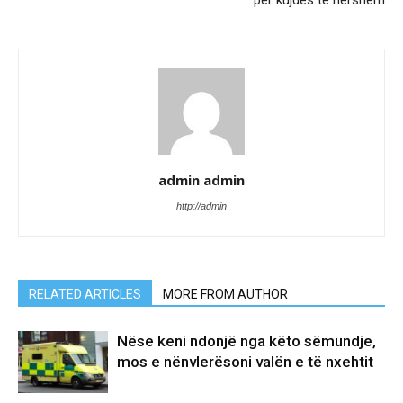
për kujdes të hershëm
admin admin
http://admin
RELATED ARTICLES
MORE FROM AUTHOR
Nëse keni ndonjë nga këto sëmundje,
mos e nënvlerësoni valën e të nxehtit