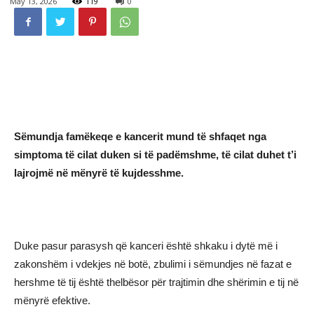
May 13, 2026
119
0
Sëmundja famëkeqe e kancerit mund të shfaqet nga
simptoma të cilat duken si të padëmshme, të cilat duhet t’i
lajrojmë në mënyrë të kujdesshme.
Duke pasur parasysh që kanceri është shkaku i dytë më i
zakonshëm i vdekjes në botë, zbulimi i sëmundjes në fazat e
hershme të tij është thelbësor për trajtimin dhe shërimin e tij në
mënyrë efektive.