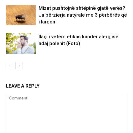
Mizat pushtojnë shtëpinë gjatë verës?
Ja përzierja natyrale me 3 përbërës që
i largon
Ilaçi i vetëm efikas kundër alergjisë
ndaj polenit (Foto)
LEAVE A REPLY