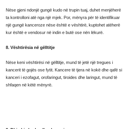
Nëse gjeni ndonjë gungë kudo në trupin tuaj, duhet menjëherë
ta kontrolloni atë nga një mjek. Por, mënyra për të identifikuar
një gungë kanceroze nëse është e vështirë, kuptohet atëherë
kur është e vendosur në indin e butë ose nën lëkurë.
8. Vështirësia në gëlltitje
Nëse keni vështirësi në gëlltitje, mund të jetë një tregues i
kancerit të gojës ose fytit. Kancere të tjera në kokë dhe qafë si
kanceri i ezofagut, orofaringut, tiroides dhe laringut, mund të
shfaqen në këtë mënyrë.