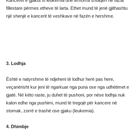
Kanceret e gjakut si leukemia dhe limfoma shfaqen në fazat
fillestare përmes etheve të larta. Ethet mund të jenë gjithashtu
një shenjë e kancerit të veshkave në fazën e hershme.
3. Lodhja
Është e natyrshme të ndjeheni të lodhur herë pas here,
veçanërisht kur jeni të ngarkuar nga puna ose nga udhëtimet e
gjatë. Në këto raste, ju duhet të pushoni, por nëse lodhja nuk
kalon edhe nga pushimi, mund të tregojë për kancere në
stomak, zorrë e trashë ose gjaku (leukemia).
4. Dhimbje