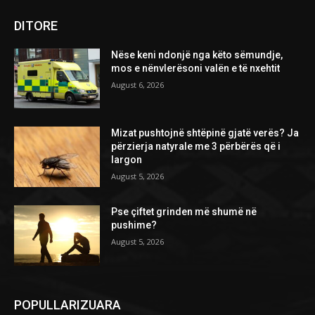
DITORE
Nëse keni ndonjë nga këto sëmundje,
mos e nënvlerësoni valën e të nxehtit
August 6, 2026
Mizat pushtojnë shtëpinë gjatë verës? Ja
përzierja natyrale me 3 përbërës që i
largon
August 5, 2026
Pse çiftet grinden më shumë në
pushime?
August 5, 2026
POPULLARIZUARA