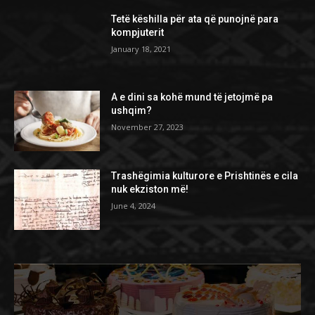
Tetë këshilla për ata që punojnë para
kompjuterit
January 18, 2021
A e dini sa kohë mund të jetojmë pa
ushqim?
November 27, 2023
Trashëgimia kulturore e Prishtinës e cila
nuk ekziston më!
June 4, 2024