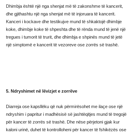
Dhimbja është një nga shenjat më të zakonshme të kancerit,
dhe gjithashtu një nga shenjat më të injoruara të kancerit.
Kanceri i kockave dhe testikujve mund të shkaktojë dhimbje
koke, dhimbje koke të shpeshta dhe të rënda mund të jenë një
tregues i tumorit të trurit, dhe dhimbja e shpinës mund të jetë
një simptomë e kancerit të vezoreve ose zorrës së trashë.
5. Ndryshimet në lëvizjet e zorrëve
Diarreja ose kapsllëku që nuk përmirësohet me ilaçe ose një
ndryshim i papritur i madhësisë së jashtëqitjes mund të tregojë
për kancer të zorrës së trashë. Dhe nëse përjetoni gjak kur
kaloni urinë, duhet të kontrolloheni për kancer të fshikëzës ose