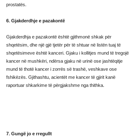
prostatës.
6. Gjakderdhje e pazakontë
Gjakderdhja e pazakontë është gjithmonë shkak për
shqetësim, dhe një gjë tjetër për të shtuar në listën tuaj të
shqetësimeve është kanceri. Gjaku i kollitjes mund të tregojë
kancer në mushkëri, ndërsa gjaku në urinë ose jashtëqitje
mund të thotë kancer i zorrës së trashë, veshkave ose
fshikëzës. Gjithashtu, acientët me kancer të gjirit kanë
raportuar shkarkime të përgjakshme nga thithka.
7. Gungë jo e rregullt