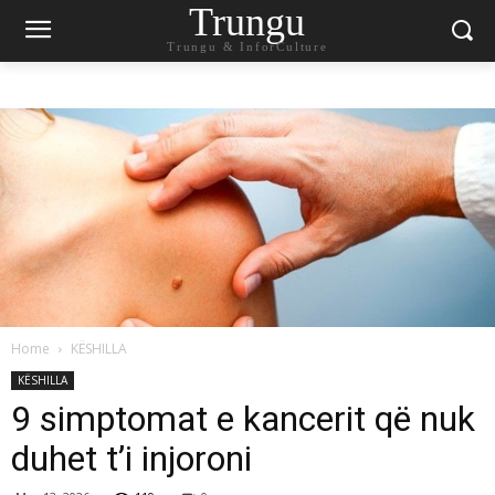
Trungu
Trungu & InforCulture
Home
KËSHILLA
KËSHILLA
9 simptomat e kancerit që nuk
duhet t’i injoroni