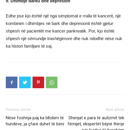
9. Dhimbje barku dhe depresion
Edhe pse kjo është një nga simptomat e rralla të kancerit, një
kombinim i dhimbjes në bark dhe depresionit është gjetur
shpesh në pacientët me kancer pankreatik. Por, kjo është
shpesh një sëmundje trashëgimore dhe nuk ndodhë nëse nuk
ka histori familjare të saj.
Previous article
Next article
Nëse foshnja juaj ka bllokim të
Shenjat e para të autizmit tek
hundëve, ja çfarë duhet të bëni
fëmijët, ekspertët bëjnë thirrje