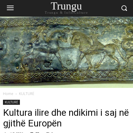
Trungu
Trungu & InforCulture
Home
KULTURË
KULTURË
Kultura ilire dhe ndikimi i saj në
gjithë Europën