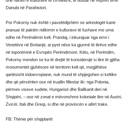
dhe hartën e kulturave të Urnfield-it, të botuar në veprën time
Danubi në Parahistori.
Por Pokorny nuk është i pavetëdijshëm se arkeologët kanë
pranuar të paktën ndikimin e kulturave të fushave me urna
edhe në Perëndimin kelt. Prandaj, i inkurajuar nga emri i
Venetëve në Bretanjë, ai pyet nëse ka gjurmë të ilirëve edhe
në toponiminë e Evropës Perëndimore. Këtu, në Perëndim,
Pokorny mendon se ka të drejtë të konsiderojë si ilire të gjitha
monumentet gjuhësore në territorin kelt që, megjithëse
qartësisht indoevropiane, nuk mund të shpjegohen si keltike
dhe që përsëriten ose në truallin fillestar ilir: nga Polonia,
përmes viseve sudete, Hungarisë dhe Ballkanit deri në
Shqipëri, – ose në zonat e mëvonshme koloniale ilire në Austri,
Zvicër, Itali dhe Greqi, si dhe në provincën e afërt trake.
FB: Thënie për shqiptarët