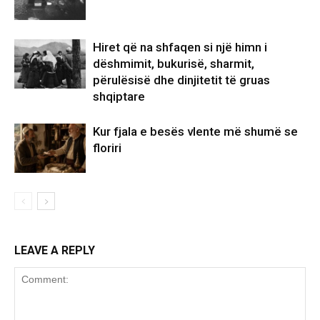
Hiret që na shfaqen si një himn i
dëshmimit, bukurisë, sharmit,
përulësisë dhe dinjitetit të gruas
shqiptare
Kur fjala e besës vlente më shumë se
floriri
LEAVE A REPLY