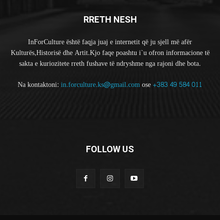
RRETH NESH
InForCulture është faqja juaj e internetit që ju sjell më afër
Kulturës,Historisë dhe Artit.Kjo faqe poashtu i`u ofron informacione të
sakta e kuriozitete rreth fushave të ndryshme nga rajoni dhe bota.
Na kontaktoni:
in.forculture.ks@gmail.com
ose
+383 49 584 011
FOLLOW US