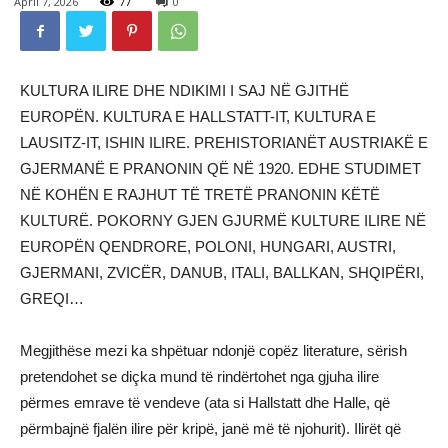
April 7, 2026
77
0
KULTURA ILIRE DHE NDIKIMI I SAJ NË GJITHË
EUROPËN. KULTURA E HALLSTATT-IT, KULTURA E
LAUSITZ-IT, ISHIN ILIRE. PREHISTORIANËT AUSTRIAKË E
GJERMANË E PRANONIN QË NË 1920. EDHE STUDIMET
NË KOHËN E RAJHUT TË TRETË PRANONIN KËTË
KULTURË. POKORNY GJEN GJURMË KULTURE ILIRE NË
EUROPËN QENDRORE, POLONI, HUNGARI, AUSTRI,
GJERMANI, ZVICËR, DANUB, ITALI, BALLKAN, SHQIPËRI,
GREQI…
Megjithëse mezi ka shpëtuar ndonjë copëz literature, sërish
pretendohet se diçka mund të rindërtohet nga gjuha ilire
përmes emrave të vendeve (ata si Hallstatt dhe Halle, që
përmbajnë fjalën ilire për kripë, janë më të njohurit). Ilirët që