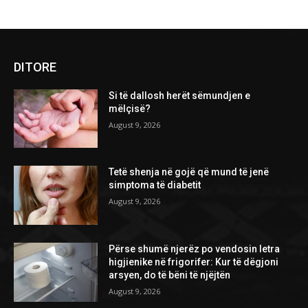
DITORE
Si të dallosh herët sëmundjen e
mëlçisë?
August 9, 2026
Tetë shenja në gojë që mund të jenë
simptoma të diabetit
August 9, 2026
Përse shumë njerëz po vendosin letra
higjienike në frigorifer: Kur të dëgjoni
arsyen, do të bëni të njëjtën
August 9, 2026