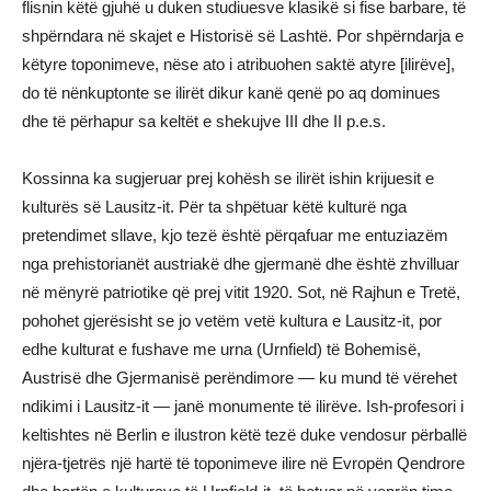
flisnin këtë gjuhë u duken studiuesve klasikë si fise barbare, të
shpërndara në skajet e Historisë së Lashtë. Por shpërndarja e
këtyre toponimeve, nëse ato i atribuohen saktë atyre [ilirëve],
do të nënkuptonte se ilirët dikur kanë qenë po aq dominues
dhe të përhapur sa keltët e shekujve III dhe II p.e.s.
Kossinna ka sugjeruar prej kohësh se ilirët ishin krijuesit e
kulturës së Lausitz-it. Për ta shpëtuar këtë kulturë nga
pretendimet sllave, kjo tezë është përqafuar me entuziazëm
nga prehistorianët austriakë dhe gjermanë dhe është zhvilluar
në mënyrë patriotike që prej vitit 1920. Sot, në Rajhun e Tretë,
pohohet gjerësisht se jo vetëm vetë kultura e Lausitz-it, por
edhe kulturat e fushave me urna (Urnfield) të Bohemisë,
Austrisë dhe Gjermanisë perëndimore — ku mund të vërehet
ndikimi i Lausitz-it — janë monumente të ilirëve. Ish-profesori i
keltishtes në Berlin e ilustron këtë tezë duke vendosur përballë
njëra-tjetrës një hartë të toponimeve ilire në Evropën Qendrore