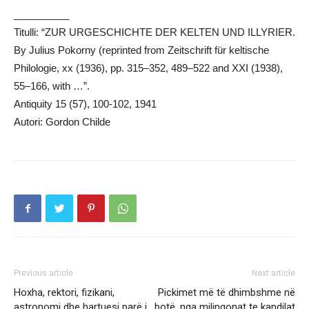
__________
Titulli: “ZUR URGESCHICHTE DER KELTEN UND ILLYRIER.
By Julius Pokorny (reprinted from Zeitschrift für keltische
Philologie, xx (1936), pp. 315–352, 489–522 and XXI (1938),
55–166, with …”.
Antiquity 15 (57), 100-102, 1941
Autori: Gordon Childe
Previous article
Next article
Hoxha, rektori, fizikani,
Pickimet më të dhimbshme në
astronomi dhe hartuesi parë i
botë, nga milingonat te kandilat