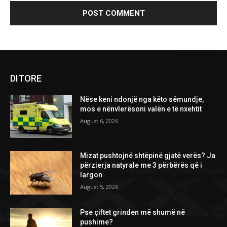
DITORE
Nëse keni ndonjë nga këto sëmundje,
mos e nënvlerësoni valën e të nxehtit
August 6, 2026
Mizat pushtojnë shtëpinë gjatë verës? Ja
përzierja natyrale me 3 përbërës që i
largon
August 5, 2026
Pse çiftet grinden më shumë në
pushime?