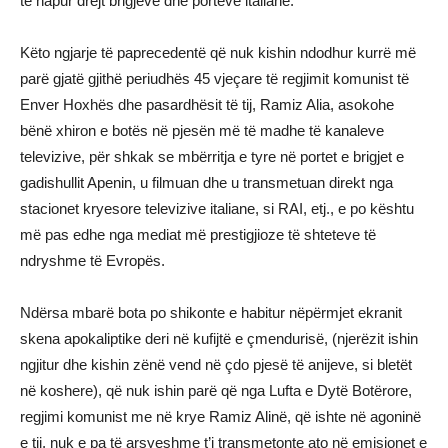
të hapur drejt brigjeve dhe porteve italiane.
Këto ngjarje të paprecedentë që nuk kishin ndodhur kurrë më
parë gjatë gjithë periudhës 45 vjeçare të regjimit komunist të
Enver Hoxhës dhe pasardhësit të tij, Ramiz Alia, asokohe
bënë xhiron e botës në pjesën më të madhe të kanaleve
televizive, për shkak se mbërritja e tyre në portet e brigjet e
gadishullit Apenin, u filmuan dhe u transmetuan direkt nga
stacionet kryesore televizive italiane, si RAI, etj., e po kështu
më pas edhe nga mediat më prestigjioze të shteteve të
ndryshme të Evropës.
Ndërsa mbarë bota po shikonte e habitur nëpërmjet ekranit
skena apokaliptike deri në kufijtë e çmendurisë, (njerëzit ishin
ngjitur dhe kishin zënë vend në çdo pjesë të anijeve, si bletët
në koshere), që nuk ishin parë që nga Lufta e Dytë Botërore,
regjimi komunist me në krye Ramiz Alinë, që ishte në agoninë
e tij, nuk e pa të arsyeshme t’i transmetonte ato në emisionet e