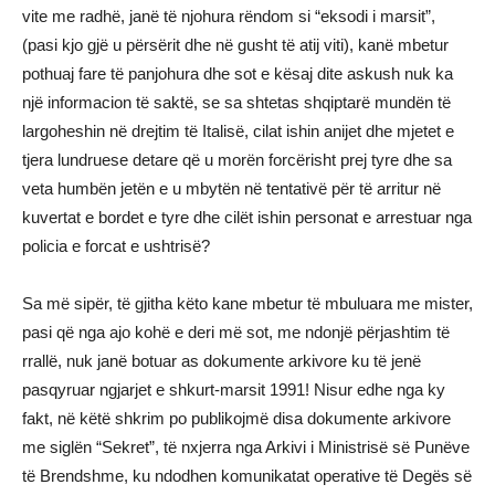
vite me radhë, janë të njohura rëndom si “eksodi i marsit”,
(pasi kjo gjë u përsërit dhe në gusht të atij viti), kanë mbetur
pothuaj fare të panjohura dhe sot e kësaj dite askush nuk ka
një informacion të saktë, se sa shtetas shqiptarë mundën të
largoheshin në drejtim të Italisë, cilat ishin anijet dhe mjetet e
tjera lundruese detare që u morën forcërisht prej tyre dhe sa
veta humbën jetën e u mbytën në tentativë për të arritur në
kuvertat e bordet e tyre dhe cilët ishin personat e arrestuar nga
policia e forcat e ushtrisë?
Sa më sipër, të gjitha këto kane mbetur të mbuluara me mister,
pasi që nga ajo kohë e deri më sot, me ndonjë përjashtim të
rrallë, nuk janë botuar as dokumente arkivore ku të jenë
pasqyruar ngjarjet e shkurt-marsit 1991! Nisur edhe nga ky
fakt, në këtë shkrim po publikojmë disa dokumente arkivore
me siglën “Sekret”, të nxjerra nga Arkivi i Ministrisë së Punëve
të Brendshme, ku ndodhen komunikatat operative të Degës së