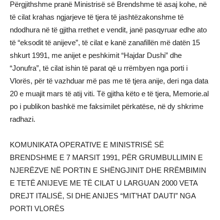
Përgjithshme pranë Ministrisë së Brendshme të asaj kohe, në
të cilat krahas ngjarjeve të tjera të jashtëzakonshme të
ndodhura në të gjitha rrethet e vendit, janë pasqyruar edhe ato
të “eksodit të anijeve”, të cilat e kanë zanafillën më datën 15
shkurt 1991, me anijet e peshkimit “Hajdar Dushi” dhe
“Jonufra”, të cilat ishin të parat që u rrëmbyen nga porti i
Vlorës, për të vazhduar më pas me të tjera anije, deri nga data
20 e muajit mars të atij viti. Të gjitha këto e të tjera, Memorie.al
po i publikon bashkë me faksimilet përkatëse, në dy shkrime
radhazi.
KOMUNIKATA OPERATIVE E MINISTRISË SË
BRENDSHME E 7 MARSIT 1991, PËR GRUMBULLIMIN E
NJERËZVE NË PORTIN E SHËNGJINIT DHE RRËMBIMIN
E TETË ANIJEVE ME TË CILAT U LARGUAN 2000 VETA
DREJT ITALISË, SI DHE ANIJES “MIT’HAT DAUTI” NGA
PORTI VLORËS