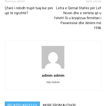
Previous article
Next article
Çfarë i ndodh trupit tuaj kur pini
Letra e Qemal Stafës për Lef
ujë të ngrohtë?
Nosin dhe e vërteta që u
fsheh! Si u kryqëzua firmëtari i
Pavarësisë dhe dënimi më
1946
admin admin
http://admin
RELATED ARTICLES
MORE FROM AUTHOR