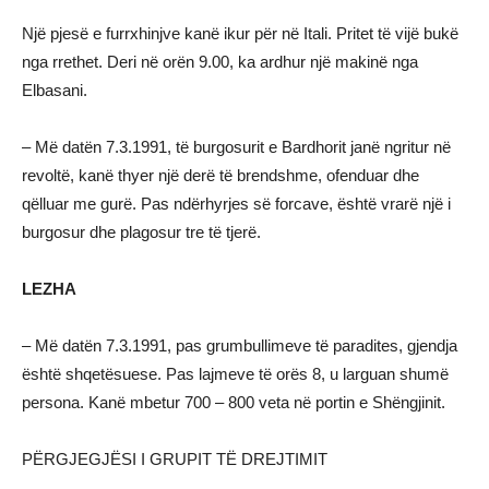
Një pjesë e furrxhinjve kanë ikur për në Itali. Pritet të vijë bukë
nga rrethet. Deri në orën 9.00, ka ardhur një makinë nga
Elbasani.
– Më datën 7.3.1991, të burgosurit e Bardhorit janë ngritur në
revoltë, kanë thyer një derë të brendshme, ofenduar dhe
qëlluar me gurë. Pas ndërhyrjes së forcave, është vrarë një i
burgosur dhe plagosur tre të tjerë.
LEZHA
– Më datën 7.3.1991, pas grumbullimeve të paradites, gjendja
është shqetësuese. Pas lajmeve të orës 8, u larguan shumë
persona. Kanë mbetur 700 – 800 veta në portin e Shëngjinit.
PËRGJEGJËSI I GRUPIT TË DREJTIMIT