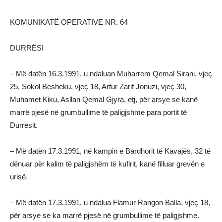
KOMUNIKATË OPERATIVE NR. 64
DURRËSI
– Më datën 16.3.1991, u ndaluan Muharrem Qemal Sirani, vjeç
25, Sokol Besheku, vjeç 18, Artur Zarif Jonuzi, vjeç 30,
Muhamet Kiku, Asllan Qemal Gjyra, etj, për arsye se kanë
marrë pjesë në grumbullime të paligjshme para portit të
Durrësit.
– Më datën 17.3.1991, në kampin e Bardhorit të Kavajës, 32 të
dënuar për kalim të paligjshëm të kufirit, kanë filluar grevën e
urisë.
– Më datën 17.3.1991, u ndalua Flamur Rangon Balla, vjeç 18,
për arsye se ka marrë pjesë në grumbullime të paligjshme.