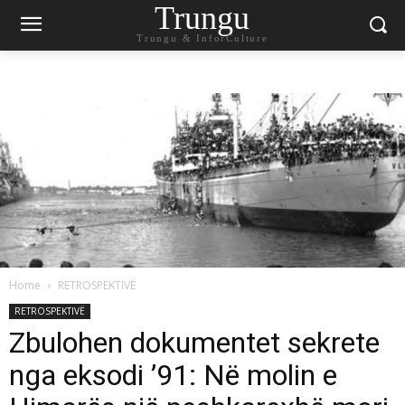
Trungu
Trungu & InforCulture
Home
RETROSPEKTIVË
RETROSPEKTIVË
Zbulohen dokumentet sekrete
nga eksodi ’91: Në molin e