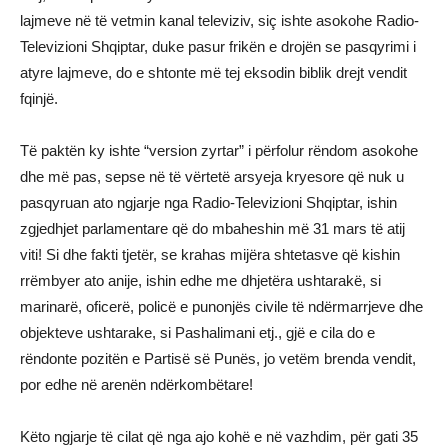
lajmeve në të vetmin kanal televiziv, siç ishte asokohe Radio-
Televizioni Shqiptar, duke pasur frikën e drojën se pasqyrimi i
atyre lajmeve, do e shtonte më tej eksodin biblik drejt vendit
fqinjë.
Të paktën ky ishte “version zyrtar” i përfolur rëndom asokohe
dhe më pas, sepse në të vërtetë arsyeja kryesore që nuk u
pasqyruan ato ngjarje nga Radio-Televizioni Shqiptar, ishin
zgjedhjet parlamentare që do mbaheshin më 31 mars të atij
viti! Si dhe fakti tjetër, se krahas mijëra shtetasve që kishin
rrëmbyer ato anije, ishin edhe me dhjetëra ushtarakë, si
marinarë, oficerë, policë e punonjës civile të ndërmarrjeve dhe
objekteve ushtarake, si Pashalimani etj., gjë e cila do e
rëndonte pozitën e Partisë së Punës, jo vetëm brenda vendit,
por edhe në arenën ndërkombëtare!
Këto ngjarje të cilat që nga ajo kohë e në vazhdim, për gati 35