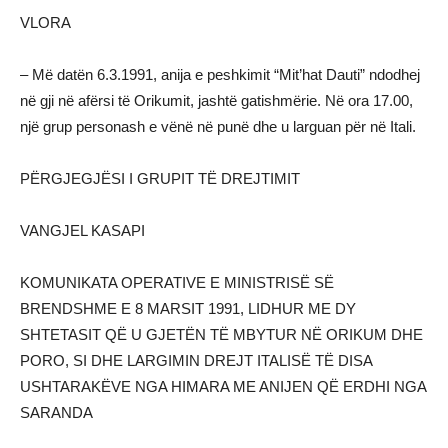
VLORA
– Më datën 6.3.1991, anija e peshkimit “Mit’hat Dauti” ndodhej
në gji në afërsi të Orikumit, jashtë gatishmërie. Në ora 17.00,
një grup personash e vënë në punë dhe u larguan për në Itali.
PËRGJEGJËSI I GRUPIT TË DREJTIMIT
VANGJEL KASAPI
KOMUNIKATA OPERATIVE E MINISTRISË SË
BRENDSHME E 8 MARSIT 1991, LIDHUR ME DY
SHTETASIT QË U GJETËN TË MBYTUR NË ORIKUM DHE
PORO, SI DHE LARGIMIN DREJT ITALISË TË DISA
USHTARAKËVE NGA HIMARA ME ANIJEN QË ERDHI NGA
SARANDA