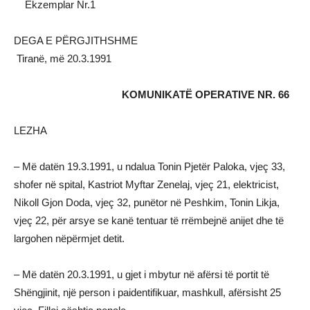
Ekzemplar Nr.1
DEGA E PËRGJITHSHME
Tiranë, më 20.3.1991
KOMUNIKATË OPERATIVE NR. 66
LEZHA
– Më datën 19.3.1991, u ndalua Tonin Pjetër Paloka, vjeç 33,
shofer në spital, Kastriot Myftar Zenelaj, vjeç 21, elektricist,
Nikoll Gjon Doda, vjeç 32, punëtor në Peshkim, Tonin Likja,
vjeç 22, për arsye se kanë tentuar të rrëmbejnë anijet dhe të
largohen nëpërmjet detit.
– Më datën 20.3.1991, u gjet i mbytur në afërsi të portit të
Shëngjinit, një person i paidentifikuar, mashkull, afërsisht 25