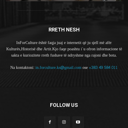
RRETH NESH
InForCulture është faqja juaj e internetit që ju sjell më afër
Kulturës,Historisë dhe Artit.Kjo faqe poashtu i`u ofron informacione të
sakta e kuriozitete rreth fushave të ndryshme nga rajoni dhe bota.
Na kontaktoni:
in.forculture.ks@gmail.com
ose
+383 49 584 011
FOLLOW US