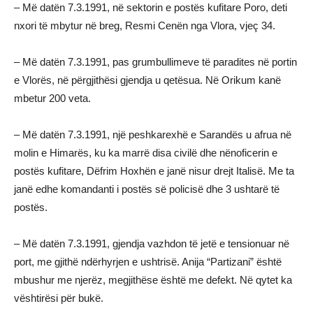
– Më datën 7.3.1991, në sektorin e postës kufitare Poro, deti
nxori të mbytur në breg, Resmi Cenën nga Vlora, vjeç 34.
– Më datën 7.3.1991, pas grumbullimeve të paradites në portin
e Vlorës, në përgjithësi gjendja u qetësua. Në Orikum kanë
mbetur 200 veta.
– Më datën 7.3.1991, një peshkarexhë e Sarandës u afrua në
molin e Himarës, ku ka marrë disa civilë dhe nënoficerin e
postës kufitare, Dëfrim Hoxhën e janë nisur drejt Italisë. Me ta
janë edhe komandanti i postës së policisë dhe 3 ushtarë të
postës.
– Më datën 7.3.1991, gjendja vazhdon të jetë e tensionuar në
port, me gjithë ndërhyrjen e ushtrisë. Anija “Partizani” është
mbushur me njerëz, megjithëse është me defekt. Në qytet ka
vështirësi për bukë.