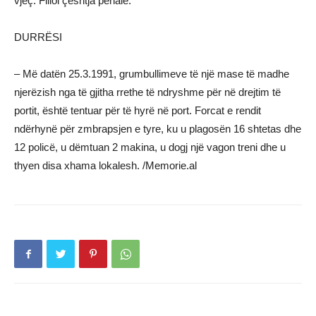
vjeç. Filloi çështja penale.
DURRËSI
– Më datën 25.3.1991, grumbullimeve të një mase të madhe
njerëzish nga të gjitha rrethe të ndryshme për në drejtim të
portit, është tentuar për të hyrë në port. Forcat e rendit
ndërhynë për zmbrapsjen e tyre, ku u plagosën 16 shtetas dhe
12 policë, u dëmtuan 2 makina, u dogj një vagon treni dhe u
thyen disa xhama lokalesh. /Memorie.al