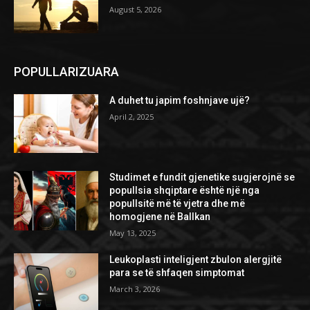
August 5, 2026
POPULLARIZUARA
A duhet tu japim foshnjave ujë?
April 2, 2025
Studimet e fundit gjenetike sugjerojnë se
popullsia shqiptare është një nga
popullsitë më të vjetra dhe më
homogjene në Ballkan
May 13, 2025
Leukoplasti inteligjent zbulon alergjitë
para se të shfaqen simptomat
March 3, 2026