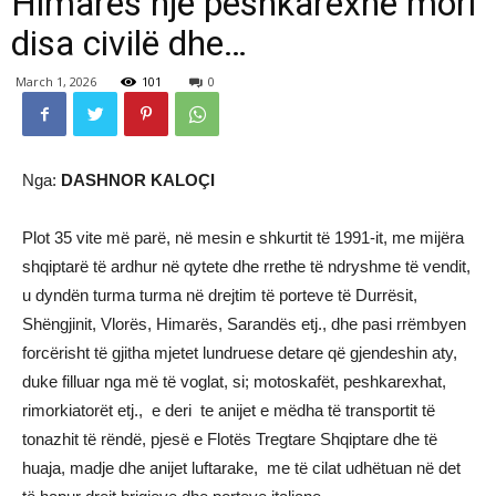
Himarës një peshkarexhë mori
disa civilë dhe…
March 1, 2026
101
0
Nga:
DASHNOR KALOÇI
Plot 35 vite më parë, në mesin e shkurtit të 1991-it, me mijëra
shqiptarë të ardhur në qytete dhe rrethe të ndryshme të vendit,
u dyndën turma turma në drejtim të porteve të Durrësit,
Shëngjinit, Vlorës, Himarës, Sarandës etj., dhe pasi rrëmbyen
forcërisht të gjitha mjetet lundruese detare që gjendeshin aty,
duke filluar nga më të voglat, si; motoskafët, peshkarexhat,
rimorkiatorët etj., e deri te anijet e mëdha të transportit të
tonazhit të rëndë, pjesë e Flotës Tregtare Shqiptare dhe të
huaja, madje dhe anijet luftarake, me të cilat udhëtuan në det