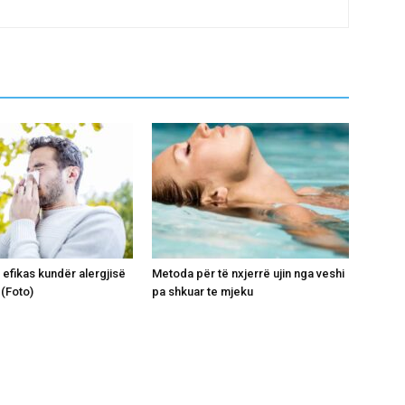
m efikas kundër alergjisë
Metoda për të nxjerrë ujin nga veshi
 (Foto)
pa shkuar te mjeku