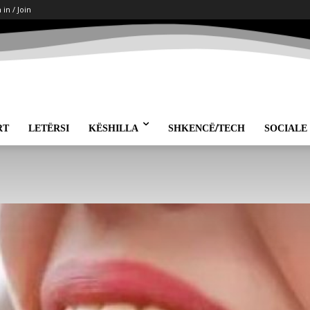
 in / Join
RT
LETËRSI
KËSHILLA
SHKENCË/TECH
SOCIALE