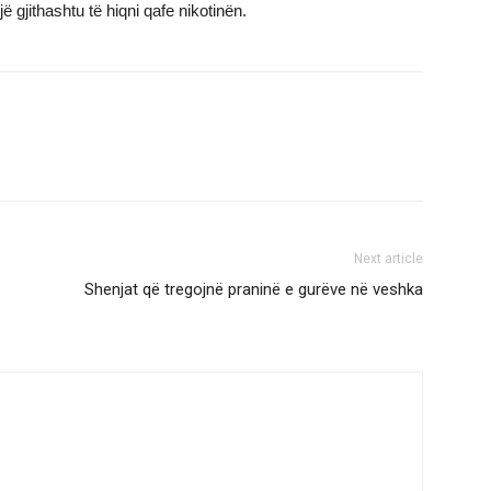
ë gjithashtu të hiqni qafe nikotinën.
Next article
Shenjat që tregojnë praninë e gurëve në veshka