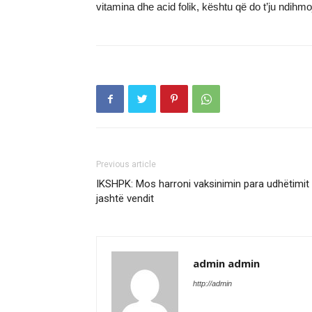
vitamina dhe acid folik, kështu që do t’ju ndihmoj
Previous article
IKSHPK: Mos harroni vaksinimin para udhëtimit
jashtë vendit
admin admin
http://admin