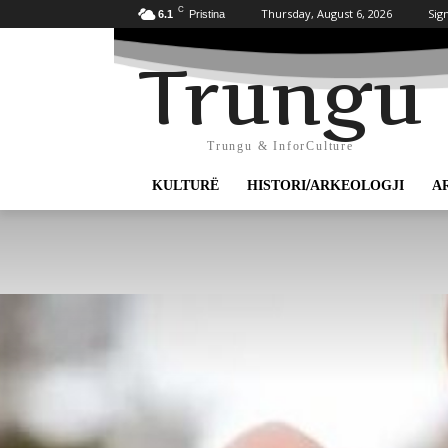
C
Thursday, August 6, 2026
Sign
6.1
Pristina
Trungu
Trungu & InforCulture
KULTURË
HISTORI/ARKEOLOGJI
A