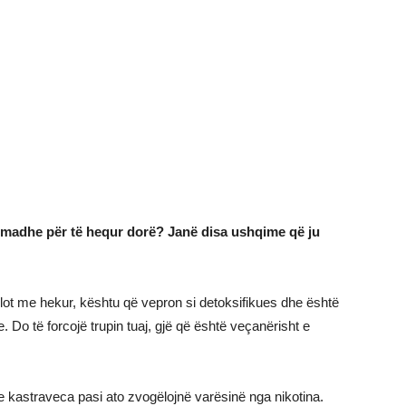
të madhe për të hequr dorë? Janë disa ushqime që ju
lot me hekur, kështu që vepron si detoksifikues dhe është
e. Do të forcojë trupin tuaj, gjë që është veçanërisht e
he kastraveca pasi ato zvogëlojnë varësinë nga nikotina.