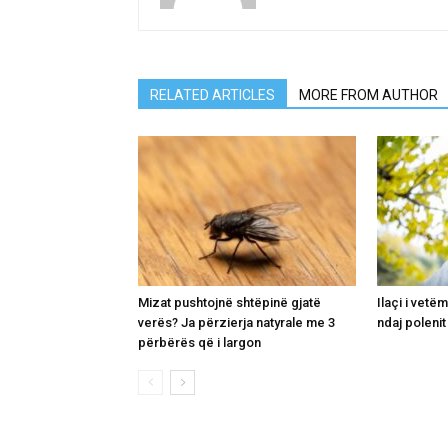
RELATED ARTICLES
MORE FROM AUTHOR
Mizat pushtojnë shtëpinë gjatë
Ilaçi i vetë
verës? Ja përzierja natyrale me 3
ndaj polenit
përbërës që i largon