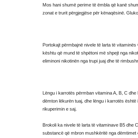
Mos hani shumë perime të ëmbla që kanë shumë 
zonat e trurit përgjegjëse për kënaqësinë. Gluk
Portokajt përmbajnë nivele të larta të vitaminë
kështu që mund të shpëtoni më shpejt nga nikotin
eliminoni nikotinën nga trupi juaj dhe të rimbushn
Lëngu i karrotës përmban vitamina A, B, C dhe K
dëmton lëkurën tuaj, dhe lëngu i karrotës është
rikuperimin e saj.
Brokoli ka nivele të larta të vitaminave B5 dhe C,
substancë që mbron mushkëritë nga dëmtimet e