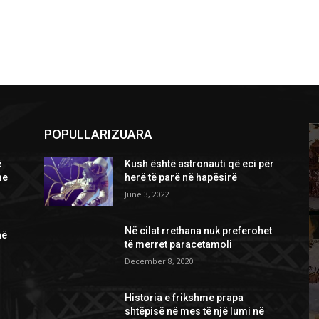
POPULLARIZUARA
ë
Kush është astronauti që eci për
me
herë të parë në hapësirë
June 3, 2022
Në cilat rrethana nuk preferohet
në
të merret paracetamoli
December 8, 2020
Historia e frikshme prapa
shtëpisë në mes të një lumi në