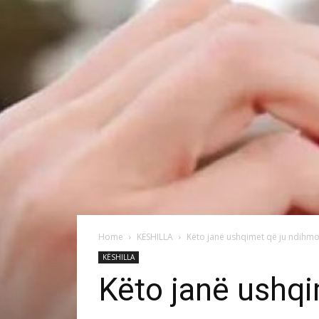
Home
KËSHILLA
Këto janë ushqimet që ju ndihmoj
KËSHILLA
Këto janë ushqi