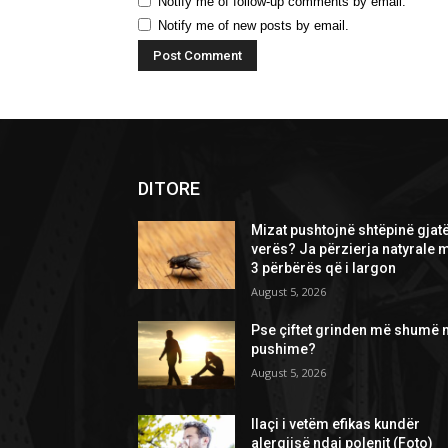
Notify me of follow-up comments by email.
Notify me of new posts by email.
DITORE
Mizat pushtojnë shtëpinë gjat
verës? Ja përzierja natyrale 
3 përbërës që i largon
August 5, 2026
Pse çiftet grinden më shumë 
pushime?
August 5, 2026
Ilaçi i vetëm efikas kundër
alergjisë ndaj polenit (Foto)