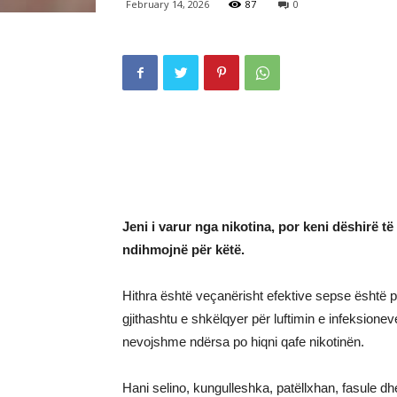
February 14, 2026
87
0
Jeni i varur nga nikotina, por keni dëshirë 
ndihmojnë për këtë.
Hithra është veçanërisht efektive sepse është p
gjithashtu e shkëlqyer për luftimin e infeksionev
nevojshme ndërsa po hiqni qafe nikotinën.
Hani selino, kungulleshka, patëllxhan, fasule d