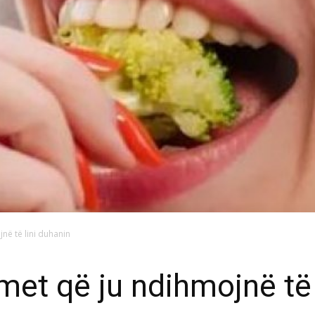
në të lini duhanin
met që ju ndihmojnë të 