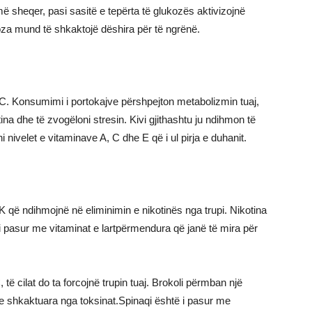
sheqer, pasi sasitë e tepërta të glukozës aktivizojnë
oza mund të shkaktojë dëshira për të ngrënë.
s C. Konsumimi i portokajve përshpejton metabolizmin tuaj,
a dhe të zvogëloni stresin. Kivi gjithashtu ju ndihmon të
i nivelet e vitaminave A, C dhe E që i ul pirja e duhanit.
 që ndihmojnë në eliminimin e nikotinës nga trupi. Nikotina
 i pasur me vitaminat e lartpërmendura që janë të mira për
 të cilat do ta forcojnë trupin tuaj. Brokoli përmban një
 shkaktuara nga toksinat.Spinaqi është i pasur me