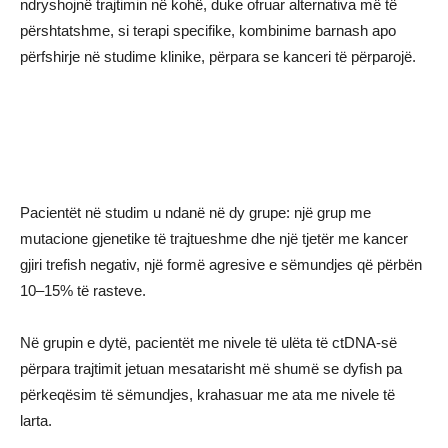
ndryshojnë trajtimin në kohë, duke ofruar alternativa më të
përshtatshme, si terapi specifike, kombinime barnash apo
përfshirje në studime klinike, përpara se kanceri të përparojë.
Pacientët në studim u ndanë në dy grupe: një grup me
mutacione gjenetike të trajtueshme dhe një tjetër me kancer
gjiri trefish negativ, një formë agresive e sëmundjes që përbën
10–15% të rasteve.
Në grupin e dytë, pacientët me nivele të ulëta të ctDNA-së
përpara trajtimit jetuan mesatarisht më shumë se dyfish pa
përkeqësim të sëmundjes, krahasuar me ata me nivele të
larta.