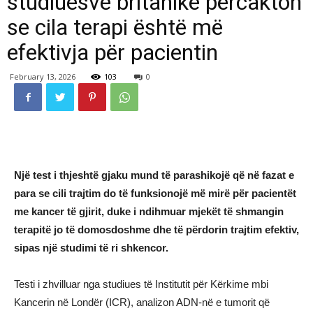
studiuesve britanikë përcakton
se cila terapi është më
efektivja për pacientin
February 13, 2026
103
0
Një test i thjeshtë gjaku mund të parashikojë që në fazat e
para se cili trajtim do të funksionojë më mirë për pacientët
me kancer të gjirit, duke i ndihmuar mjekët të shmangin
terapitë jo të domosdoshme dhe të përdorin trajtim efektiv,
sipas një studimi të ri shkencor.
Testi i zhvilluar nga studiues të Institutit për Kërkime mbi
Kancerin në Londër (ICR), analizon ADN-në e tumorit që