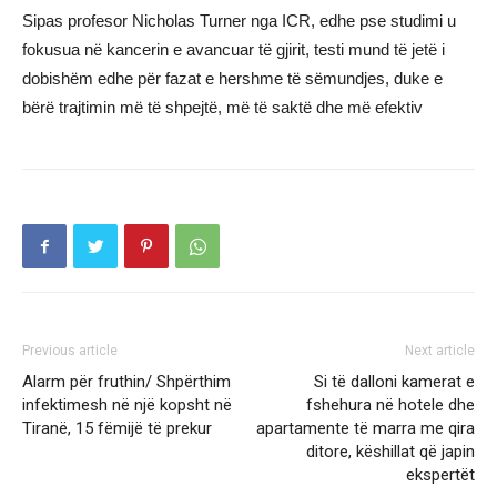
Sipas profesor Nicholas Turner nga ICR, edhe pse studimi u
fokusua në kancerin e avancuar të gjirit, testi mund të jetë i
dobishëm edhe për fazat e hershme të sëmundjes, duke e
bërë trajtimin më të shpejtë, më të saktë dhe më efektiv
Previous article
Next article
Alarm për fruthin/ Shpërthim
Si të dalloni kamerat e
infektimesh në një kopsht në
fshehura në hotele dhe
Tiranë, 15 fëmijë të prekur
apartamente të marra me qira
ditore, këshillat që japin
ekspertët