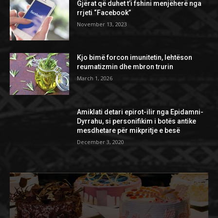
Gjërat që duhet t’i fshini menjëherë nga
rrjeti “Facebook”
November 13, 2023
Kjo bimë forcon imunitetin, lehtëson
reumatizmin dhe mbron trurin
March 1, 2026
Amiklati detari epirot-ilir nga Epidamni-
Dyrrahu, si personifikim i botës antike
mesdhetare për mikpritje e besë
December 3, 2020