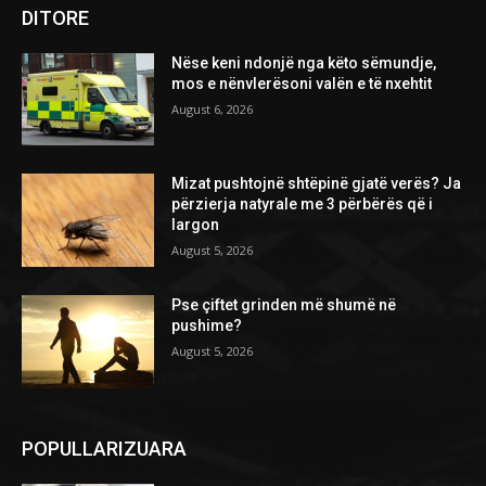
DITORE
Nëse keni ndonjë nga këto sëmundje,
mos e nënvlerësoni valën e të nxehtit
August 6, 2026
Mizat pushtojnë shtëpinë gjatë verës? Ja
përzierja natyrale me 3 përbërës që i
largon
August 5, 2026
Pse çiftet grinden më shumë në
pushime?
August 5, 2026
POPULLARIZUARA