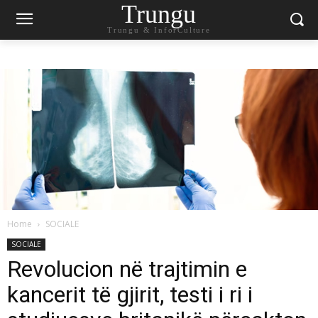
Trungu
Trungu & InforCulture
Home
SOCIALE
SOCIALE
Revolucion në trajtimin e
kancerit të gjirit, testi i ri i