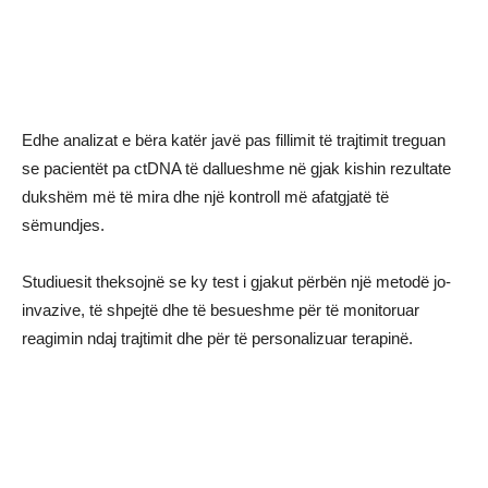
Edhe analizat e bëra katër javë pas fillimit të trajtimit treguan
se pacientët pa ctDNA të dallueshme në gjak kishin rezultate
dukshëm më të mira dhe një kontroll më afatgjatë të
sëmundjes.
Studiuesit theksojnë se ky test i gjakut përbën një metodë jo-
invazive, të shpejtë dhe të besueshme për të monitoruar
reagimin ndaj trajtimit dhe për të personalizuar terapinë.