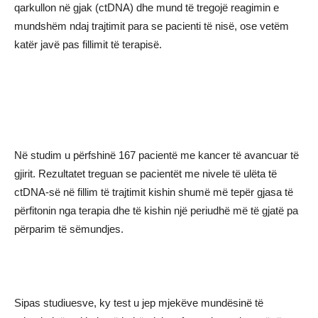
qarkullon në gjak (ctDNA) dhe mund të tregojë reagimin e
mundshëm ndaj trajtimit para se pacienti të nisë, ose vetëm
katër javë pas fillimit të terapisë.
Në studim u përfshinë 167 pacientë me kancer të avancuar të
gjirit. Rezultatet treguan se pacientët me nivele të ulëta të
ctDNA-së në fillim të trajtimit kishin shumë më tepër gjasa të
përfitonin nga terapia dhe të kishin një periudhë më të gjatë pa
përparim të sëmundjes.
Sipas studiuesve, ky test u jep mjekëve mundësinë të