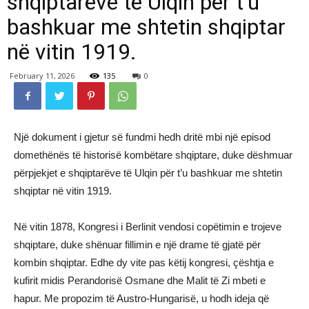
shqiptarëve të Ulqin për t’u
bashkuar me shtetin shqiptar
në vitin 1919.
February 11, 2026
135
0
Një dokument i gjetur së fundmi hedh dritë mbi një episod
domethënës të historisë kombëtare shqiptare, duke dëshmuar
përpjekjet e shqiptarëve të Ulqin për t’u bashkuar me shtetin
shqiptar në vitin 1919.
Në vitin 1878, Kongresi i Berlinit vendosi copëtimin e trojeve
shqiptare, duke shënuar fillimin e një drame të gjatë për
kombin shqiptar. Edhe dy vite pas këtij kongresi, çështja e
kufirit midis Perandorisë Osmane dhe Malit të Zi mbeti e
hapur. Me propozim të Austro-Hungarisë, u hodh ideja që