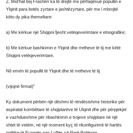
Z. Mid’hat bej Frashëri ka të drejtë me përfaqësue popullin e
Ylqinit para botës zyrtare e jashtëzyrtare, për me i mbrojtë
këto dy pika themeltare:
a) Me kërkue një Shqipni fjesht vetëqeverimtare e etnografike;
b) Me kërkue bashkimin e Ylqinit dhe rretheve të tij me këtë
Shqipni vetëqeverimtare.
Në emën të popullit të Ylqinit dhe të rretheve të tij
(vijojnë firmat)”
Ky dokument përbën një dëshmi të rëndësishme historike për
aspiratat kombëtare të shqiptarëve të Ulqinit dhe për përpjekjet
e vazhdueshme për ribashkimin e trojeve shqiptare në një
shtet të vetëm, në një moment kyç të rikonfigurimit të hartës
politike të Evropës pas Luftës së Parë Botërore.