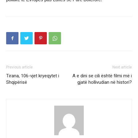
Previous article
Next article
Tirana, 106-vjet kryeqytet i
A e dini se cili është filmi më i
Shqipërisë
gjatë hollivudian në histori?