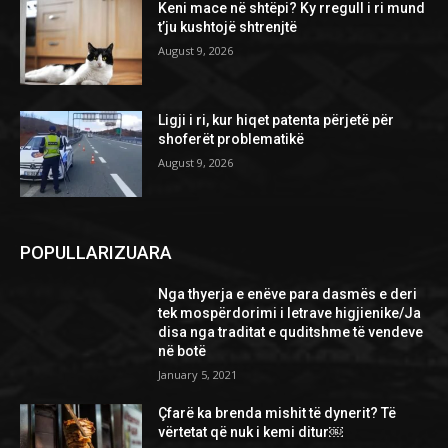
Keni mace në shtëpi? Ky rregull i ri mund
t’ju kushtojë shtrenjtë
August 9, 2026
Ligji i ri, kur hiqet patenta përjetë për
shoferët problematikë
August 9, 2026
POPULLARIZUARA
Nga thyerja e enëve para dasmës e deri
tek mospërdorimi i letrave higjienike/Ja
disa nga traditat e quditshme të vendeve
në botë
January 5, 2021
Çfarë ka brenda mishit të dynerit? Të
vërtetat që nuk i kemi ditur￼