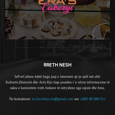
RRETH NESH
InForCulture është faqja juaj e internetit që ju sjell më afër
Kulturës,Historisë dhe Artit.Kjo faqe poashtu i`u ofron informacione të
sakta e kuriozitete rreth fushave të ndryshme nga rajoni dhe bota.
Na kontaktoni:
in.forculture.ks@gmail.com
ose
+383 49 584 011