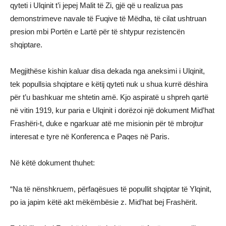
qyteti i Ulqinit t’i jepej Malit të Zi, gjë që u realizua pas
demonstrimeve navale të Fuqive të Mëdha, të cilat ushtruan
presion mbi Portën e Lartë për të shtypur rezistencën
shqiptare.
Megjithëse kishin kaluar disa dekada nga aneksimi i Ulqinit,
tek popullsia shqiptare e këtij qyteti nuk u shua kurrë dëshira
për t’u bashkuar me shtetin amë. Kjo aspiratë u shpreh qartë
në vitin 1919, kur paria e Ulqinit i dorëzoi një dokument Mid’hat
Frashëri-t, duke e ngarkuar atë me misionin për të mbrojtur
interesat e tyre në Konferenca e Paqes në Paris.
Në këtë dokument thuhet:
“Na të nënshkruem, përfaqësues të popullit shqiptar të Ylqinit,
po ia japim këtë akt mëkëmbësie z. Mid’hat bej Frashërit.