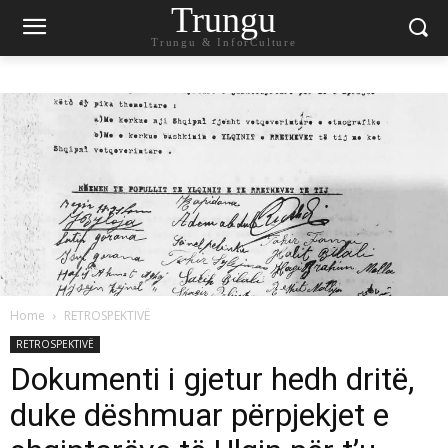
Trungu
Trungu & InforCulture
Home
RETROSPEKTIVË
RETROSPEKTIVË
Dokumenti i gjetur hedh dritë,
duke dëshmuar përpjekjet e