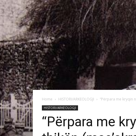
Home
HISTORI/ARKEOLOGJI
“Përpara me kryqin në
HISTORI/ARKEOLOGJI
“Përpara me kry