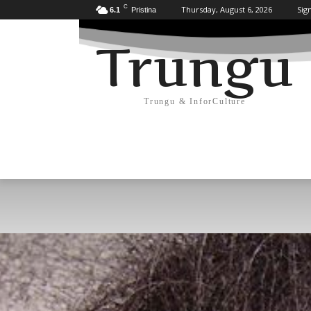
C
Thursday, August 6, 2026
Sign
6.1
Pristina
Trungu
Trungu & InforCulture
KULTURË
HISTORI/ARKEOLOGJI