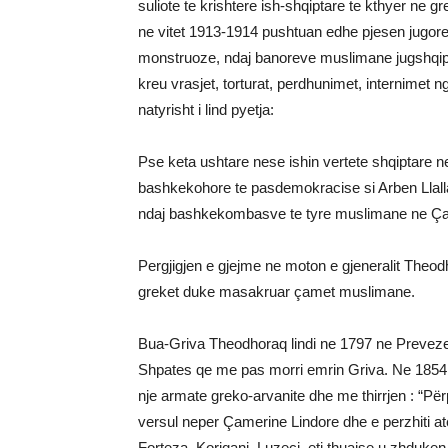
suliote te krishtere ish-shqiptare te kthyer ne g
ne vitet 1913-1914 pushtuan edhe pjesen jugore
monstruoze, ndaj banoreve muslimane jugshqipt
kreu vrasjet, torturat, perdhunimet, internime
natyrisht i lind pyetja:
Pse keta ushtare nese ishin vertete shqiptare n
bashkekohore te pasdemokracise si Arben Llalla
ndaj bashkekombasve te tyre muslimane ne Ça
Pergjigjen e gjejme ne moton e gjeneralit Theod
greket duke masakruar çamet muslimane.
Bua-Griva Theodhoraq lindi ne 1797 ne Preveze 
Shpates qe me pas morri emrin Griva. Ne 1854 s
nje armate greko-arvanite dhe me thirrjen : “Për
versul neper Çamerine Lindore dhe e perzhiti a
Forteza, Koriqani, Luzeci, etj thuajse u zhduken 