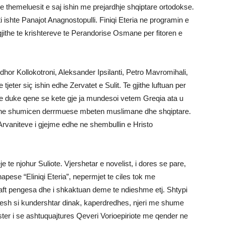
 themeluesit e saj ishin me prejardhje shqiptare ortodokse.
ti ishte Panajot Anagnostopulli. Finiqi Eteria ne programin e
gjithe te krishtereve te Perandorise Osmane per fitoren e
hor Kollokotroni, Aleksander Ipsilanti, Petro Mavromihali,
jeter siç ishin edhe Zervatet e Sulit. Te gjithe luftuan per
he duke qene se kete gje ja mundesoi vetem Greqia ata u
e ne shumicen derrmuese mbeten muslimane dhe shqiptare.
 Arvaniteve i gjejme edhe ne shembullin e Hristo
jeje te njohur Suliote. Vjershetar e novelist, i dores se pare,
apese “Eliniqi Eteria”, nepermjet te ciles tok me
jaft pengesa dhe i shkaktuan deme te ndieshme etj. Shtypi
shpesh si kundershtar dinak, kaperdredhes, njeri me shume
ter i se ashtuquajtures Qeveri Vorioepiriote me qender ne