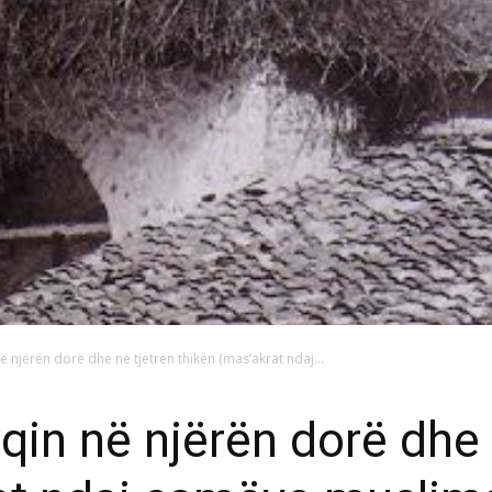
 njërën dorë dhe në tjetrën thikën (mas’akrat ndaj...
qin në njërën dorë dhe 