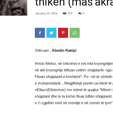
thikën (mas’ak
January 20, 2026
117
0
Shkruan :
Abedin Rakipi
Hristo Meksi, në shkrimin e vet mbi kryengritje
në atë kryengritje lëftuan vetëm shqiptarët: ng
Fituan shqiptarët e krishterë”. Po –në të vërtetë
e muhamedanë…Megjithëqë punën ua bënë të par
«Ellas»(Elinismos) me mbret të quajtur “Mbret i 
shqiptarë dhe le ta kishin fituar luftën shqiptarë
e t’i zgjidhin mirë në mendje e në zemër të tyre”