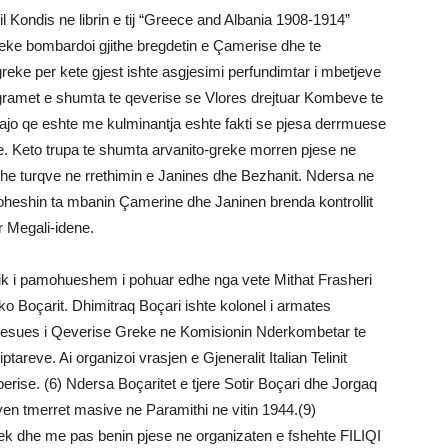
l Kondis ne librin e tij “Greece and Albania 1908-1914”
 greke bombardoi gjithe bregdetin e Çamerise dhe te
 greke per kete gjest ishte asgjesimi perfundimtar i mbetjeve
gramet e shumta te qeverise se Vlores drejtuar Kombeve te
ajo qe eshte me kulminantja eshte fakti se pjesa derrmuese
itçe. Keto trupa te shumta arvanito-greke morren pjese ne
dhe turqve ne rrethimin e Janines dhe Bezhanit. Ndersa ne
heshin ta mbanin Çamerine dhe Janinen brenda kontrollit
r Megali-idene.
torik i pamohueshem i pohuar edhe nga vete Mithat Frasheri
rko Boçarit. Dhimitraq Boçari ishte kolonel i armates
faqesues i Qeverise Greke ne Komisionin Nderkombetar te
iptareve. Ai organizoi vrasjen e Gjeneralit Italian Telinit
iperise. (6) Ndersa Boçaritet e tjere Sotir Boçari dhe Jorgaq
yen tmerret masive ne Paramithi ne vitin 1944.(9)
Grek dhe me pas benin pjese ne organizaten e fshehte FILIQI