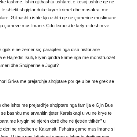
reke tashme. Ishin gjithashtu ushtaret e kesaj ushtrie qe ne
 te shtetit shqiptar duke kryer krimet dhe masakrat me
are. Gjithashtu ishte kjo ushtri qe ne çamerine muslimane
t nga çameve muslimane. Çdo lexuesi te ketyre deshmive
e gjak e ne zemer siç paraqiten nga disa historiane
 e Hajredin Isufi, kryen qindra krime nga me monstruozet
meri dhe Shqiperine e Jugut?
hori Griva me prejardhje shqiptare por qe u be me grek se
dhe ishte me prejardhje shqiptare nga familja e Gjin Bue
e bashku me arvanitin tjeter Karaiskaqi u vu ne krye te
para me kryqin në njërën dorë dhe në tjetrën thikën” u
te deri ne rrjedhen e Kalamait. Fshatra çame muslimane si
fare. U thye nga luftetaret çamer e leber te drejtuar nga