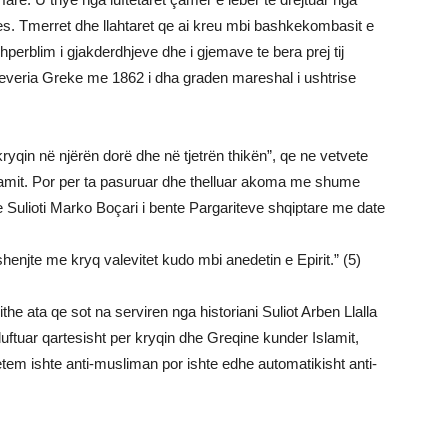
s. Tmerret dhe llahtaret qe ai kreu mbi bashkekombasit e
shperblim i gjakderdhjeve dhe i gjemave te bera prej tij
veria Greke me 1862 i dha graden mareshal i ushtrise
yqin në njërën dorë dhe në tjetrën thikën”, qe ne vetvete
islamit. Por per ta pasuruar dhe thelluar akoma me shume
 qe Sulioti Marko Boçari i bente Pargariteve shqiptare me date
shenjte me kryq valevitet kudo mbi anedetin e Epirit.” (5)
the ata qe sot na serviren nga historiani Suliot Arben Llalla
luftuar qartesisht per kryqin dhe Greqine kunder Islamit,
tem ishte anti-musliman por ishte edhe automatikisht anti-