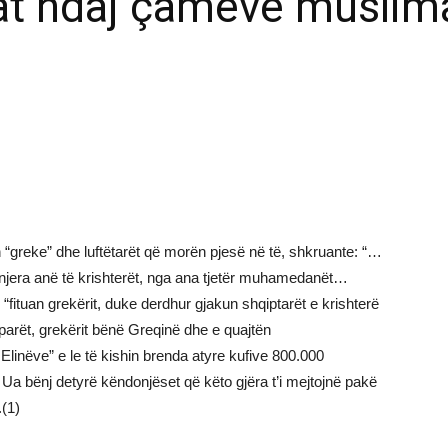
rat ndaj çamëve muslim
n “greke” dhe luftëtarët që morën pjesë në të, shkruante: “…
a njera anë të krishterët, nga ana tjetër muhamedanët…
- “fituan grekërit, duke derdhur gjakun shqiptarët e krishterë
ët, grekërit bënë Greqinë dhe e quajtën
Elinëve” e le të kishin brenda atyre kufive 800.000
t. Ua bënj detyrë këndonjëset që këto gjëra t’i mejtojnë pakë
.(1)