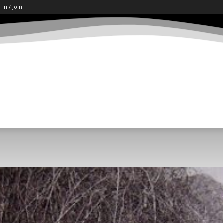
 in / Join
ART
LETËRSI
KËSHILLA
SHKENCË/TECH
SOCI