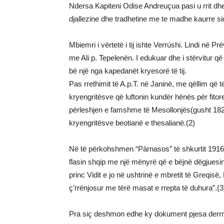
Ndersa Kapiteni Odise Andreuçua pasi u rrit d
djallezine dhe tradhetine me te madhe kaurre siç
Mbiemri i vërtetë i tij ishte Verrúshi. Lindi në Pré
me Ali p. Tepelenën. I edukuar dhe i stërvitur që
bë një nga kapedanët kryesorë të tij.
Pas rrethimit të A.p.T. në Janinë, me qëllim që t
kryengritësve që luftonin kundër hënës për fitoren
përleshjen e famshme të Mesollonjës(gusht 1822). F
kryengritësve beotianë e thesalianë.(2)
Në të përkohshmen “Pàrnasos” të shkurtit 1916
flasin shqip me një mënyrë që e bëjnë dëgjuesin 
princ Vidit e jo në ushtrinë e mbretit të Greqi
ç’rrënjosur me tërë masat e rrepta të duhura”.(3
Pra siç deshmon edhe ky dokument pjesa derrmu