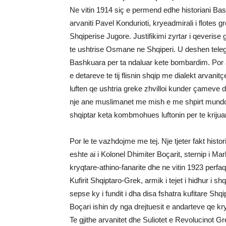
Ne vitin 1914 siç e permend edhe historiani Basi
arvaniti Pavel Kondurioti, kryeadmirali i flotes
Shqiperise Jugore. Justifikimi zyrtar i qeverise
te ushtrise Osmane ne Shqiperi. U deshen tele
Bashkuara per ta ndaluar kete bombardim. Por 
e detareve te tij flisnin shqip me dialekt arvan
luften qe ushtria greke zhvilloi kunder çameve 
nje ane muslimanet me mish e me shpirt mundo
shqiptar keta kombmohues luftonin per te krijua
Por le te vazhdojme me tej. Nje tjeter fakt his
eshte ai i Kolonel Dhimiter Boçarit, sternip i Ma
kryqtare-athino-fanarite dhe ne vitin 1923 per
Kufirit Shqiptaro-Grek, armik i tejet i hidhur i shq
sepse ky i fundit i dha disa fshatra kufitare Shq
Boçari ishin dy nga drejtuesit e andarteve qe kr
Te gjithe arvanitet dhe Suliotet e Revolucinot 