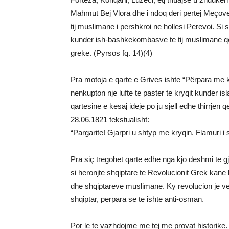
Mahmut Bej Vlora dhe i ndoq deri pertej Meçove
tij muslimane i pershkroi ne hollesi Perevoi. Si 
kunder ish-bashkekombasve te tij muslimane qe
greke. (Pyrsos fq. 14)(4)
Pra motoja e qarte e Grives ishte “Përpara me kr
nenkupton nje lufte te paster te kryqit kunder 
qartesine e kesaj ideje po ju sjell edhe thirrjen
28.06.1821 tekstualisht:
“Pargarite! Gjarpri u shtyp me kryqin. Flamuri i 
Pra siç tregohet qarte edhe nga kjo deshmi te gji
si heronjte shqiptare te Revolucionit Grek kane 
dhe shqiptareve muslimane. Ky revolucion je ve
shqiptar, perpara se te ishte anti-osman.
Por le te vazhdojme me tej me provat historike.