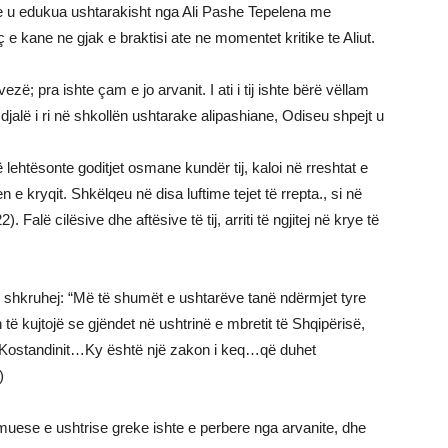
he u edukua ushtarakisht nga Ali Pashe Tepelena me
 e kane ne gjak e braktisi ate ne momentet kritike te Aliut.
vezë; pra ishte çam e jo arvanit. I ati i tij ishte bërë vëllam
 djalë i ri në shkollën ushtarake alipashiane, Odiseu shpejt u
ë lehtësonte goditjet osmane kundër tij, kaloi në rreshtat e
 e kryqit. Shkëlqeu në disa luftime tejet të rrepta., si në
alë cilësive dhe aftësive të tij, arriti të ngjitej në krye të
 shkruhej: “Më të shumët e ushtarëve tanë ndërmjet tyre
të kujtojë se gjëndet në ushtrinë e mbretit të Shqipërisë,
së, Kostandinit…Ky është një zakon i keq…që duhet
)
ese e ushtrise greke ishte e perbere nga arvanite, dhe