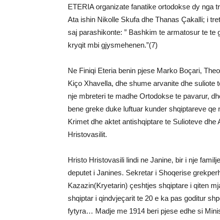
ETERIA organizate fanatike ortodokse dy nga tre
Ata ishin Nikolle Skufa dhe Thanas Çakalli; i tre
saj parashikonte: ” Bashkim te armatosur te te 
kryqit mbi gjysmehenen.”(7)
Ne Finiqi Eteria benin pjese Marko Boçari, Theod
Kiço Xhavella, dhe shume arvanite dhe suliote te t
nje mbreteri te madhe Ortodokse te pavarur, d
bene greke duke luftuar kunder shqiptareve q
Krimet dhe aktet antishqiptare te Sulioteve dhe
Hristovasilit.
Hristo Hristovasili lindi ne Janine, bir i nje famil
deputet i Janines. Sekretar i Shoqerise grekperh
Kazazin(Kryetarin) çeshtjes shqiptare i qiten m
shqiptar i qindvjeçarit te 20 e ka pas goditur 
fytyra… Madje me 1914 beri pjese edhe si Minis