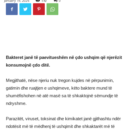
January 19, 2026
110
0
Bakteret janë të paevitueshëm në çdo ushqim që njerëzit
konsumojnë çdo ditë.
Megjithatë, nëse njeriu nuk tregon kujdes në përpunimin,
gatimin dhe ruajtjen e ushqimeve, këto baktere mund të
shumëfishohen në atë masë sa të shkaktojnë sëmundje të
ndryshme.
Parazitët, viruset, toksinat dhe kimikatet janë gjithashtu ndër
ndotësit më të mëdhenj të ushqimit dhe shkaktarët më të