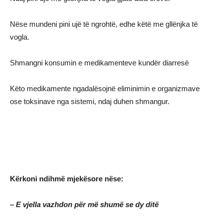
Nëse mundeni pini ujë të ngrohtë, edhe këtë me gllënjka të
vogla.
Shmangni konsumin e medikamenteve kundër diarresë
Këto medikamente ngadalësojnë eliminimin e organizmave
ose toksinave nga sistemi, ndaj duhen shmangur.
Kërkoni ndihmë mjekësore nëse:
– E vjella vazhdon për më shumë se dy ditë