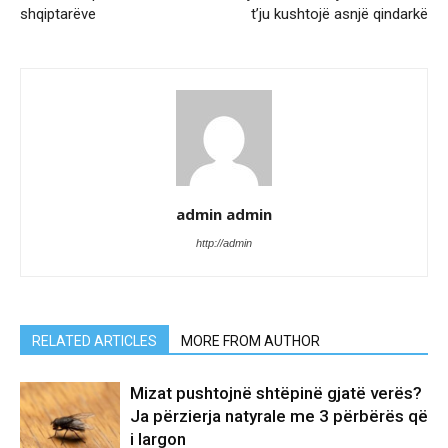
shqiptarëve
t’ju kushtojë asnjë qindarkë
admin admin
http://admin
RELATED ARTICLES
MORE FROM AUTHOR
Mizat pushtojnë shtëpinë gjatë verës?
Ja përzierja natyrale me 3 përbërës që
i largon