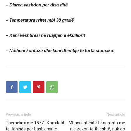
– Diarea vazhdon për disa ditë
– Temperatura rritet mbi 38 gradë
– Keni vështirësi në ruajtjen e ekuilibrit
– Ndiheni konfuzë dhe keni dhimbje të forta stomaku
.
Previous article
Next article
Themelimi më 1877 i Komitetit
Mbani shtëpitë të ngrohta me
të Janinës për bashkimin e
një zakon të thjeshtë, nuk do