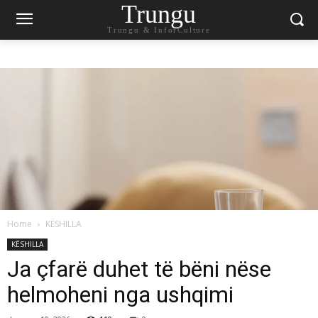
Trungu
Trungu & InforCulture
Home
KËSHILLA
KËSHILLA
Ja çfarë duhet të bëni nëse
helmoheni nga ushqimi