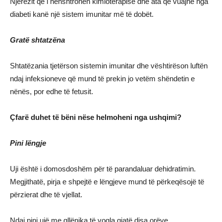
Njerëzit që i nënshtrohen kimioterapisë dhe ata që vuajnë nga
diabeti kanë një sistem imunitar më të dobët.
Gratë shtatzëna
Shtatëzania tjetërson sistemin imunitar dhe vështirëson luftën
ndaj infeksioneve që mund të prekin jo vetëm shëndetin e
nënës, por edhe të fetusit.
Çfarë duhet të bëni nëse helmoheni nga ushqimi?
Pini lëngje
Uji është i domosdoshëm për të parandaluar dehidratimin.
Megjithatë, pirja e shpejtë e lëngjeve mund të përkeqësojë të
përzierat dhe të vjellat.
Ndaj pini ujë me gllënjka të vogla gjatë disa orëve.