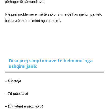
përhapur të sëmundjeve.
Një prej problemeve më të zakonshme që has njeriu nga këto
baktere është helmimi nga ushqimi.
Disa prej simptomave të helmimit nga
ushqimi janë:
– Diarreja
– Të përzierat
– Dhimbjet e stomakut