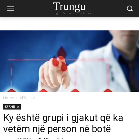
Trungu
Trungu & InforCulture
Home
KËSHILLA
KËSHILLA
Ky është grupi i gjakut që ka
vetëm një person në botë