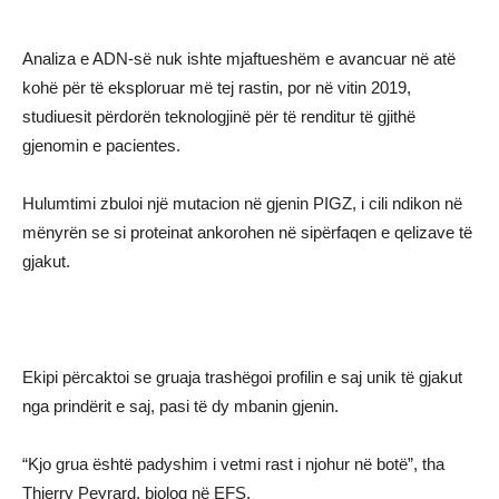
Analiza e ADN-së nuk ishte mjaftueshëm e avancuar në atë
kohë për të eksploruar më tej rastin, por në vitin 2019,
studiuesit përdorën teknologjinë për të renditur të gjithë
gjenomin e pacientes.
Hulumtimi zbuloi një mutacion në gjenin PIGZ, i cili ndikon në
mënyrën se si proteinat ankorohen në sipërfaqen e qelizave të
gjakut.
Ekipi përcaktoi se gruaja trashëgoi profilin e saj unik të gjakut
nga prindërit e saj, pasi të dy mbanin gjenin.
“Kjo grua është padyshim i vetmi rast i njohur në botë”, tha
Thierry Peyrard, biolog në EFS.