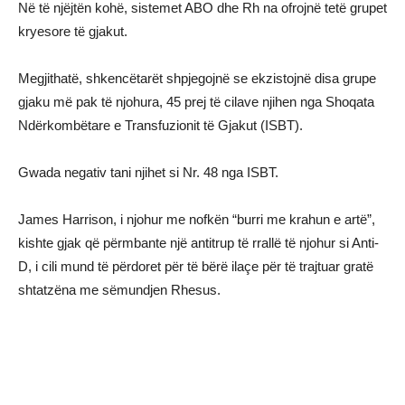
Në të njëjtën kohë, sistemet ABO dhe Rh na ofrojnë tetë grupet
kryesore të gjakut.
Megjithatë, shkencëtarët shpjegojnë se ekzistojnë disa grupe
gjaku më pak të njohura, 45 prej të cilave njihen nga Shoqata
Ndërkombëtare e Transfuzionit të Gjakut (ISBT).
Gwada negativ tani njihet si Nr. 48 nga ISBT.
James Harrison, i njohur me nofkën “burri me krahun e artë”,
kishte gjak që përmbante një antitrup të rrallë të njohur si Anti-
D, i cili mund të përdoret për të bërë ilaçe për të trajtuar gratë
shtatzëna me sëmundjen Rhesus.