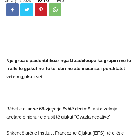
January 17, 2026
150
0
Një grua e paidentifikuar nga Guadeloupa ka grupin më të
rrallë të gjakut në Tokë, deri në atë masë sa i përshtatet
vetëm gjaku i vet.
Bëhet e ditur se 68-vjeçarja është deri më tani e vetmja
anëtare e njohur e grupit të gjakut “Gwada negative”.
Shkencëtarët e Institutit Francez të Gjakut (EFS), të cilët e