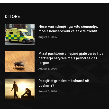
DITORE
Nëse keni ndonjë nga këto sëmundje,
mos e nënvlerësoni valën e të nxehtit
August 6, 2026
Mizat pushtojnë shtëpinë gjatë verës? Ja
përzierja natyrale me 3 përbërës që i
largon
August 5, 2026
Pse çiftet grinden më shumë në
pushime?
August 5, 2026