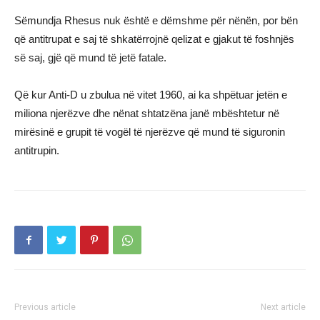
Sëmundja Rhesus nuk është e dëmshme për nënën, por bën
që antitrupat e saj të shkatërrojnë qelizat e gjakut të foshnjës
së saj, gjë që mund të jetë fatale.
Që kur Anti-D u zbulua në vitet 1960, ai ka shpëtuar jetën e
miliona njerëzve dhe nënat shtatzëna janë mbështetur në
mirësinë e grupit të vogël të njerëzve që mund të siguronin
antitrupin.
Previous article
Next article