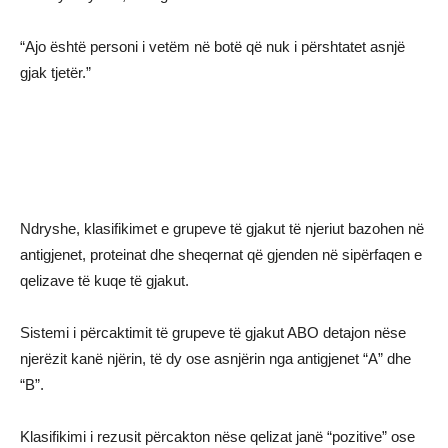
“Ajo është personi i vetëm në botë që nuk i përshtatet asnjë
gjak tjetër.”
Ndryshe, klasifikimet e grupeve të gjakut të njeriut bazohen në
antigjenet, proteinat dhe sheqernat që gjenden në sipërfaqen e
qelizave të kuqe të gjakut.
Sistemi i përcaktimit të grupeve të gjakut ABO detajon nëse
njerëzit kanë njërin, të dy ose asnjërin nga antigjenet “A” dhe
“B”.
Klasifikimi i rezusit përcakton nëse qelizat janë “pozitive” ose