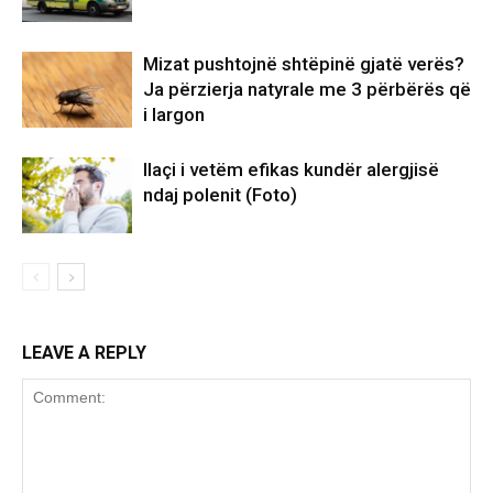
Mizat pushtojnë shtëpinë gjatë verës?
Ja përzierja natyrale me 3 përbërës që
i largon
Ilaçi i vetëm efikas kundër alergjisë
ndaj polenit (Foto)
LEAVE A REPLY