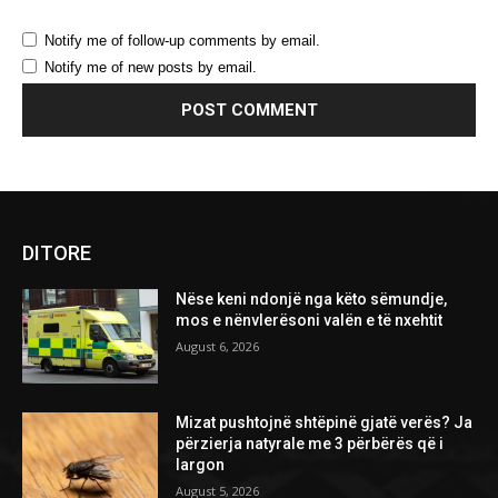
Notify me of follow-up comments by email.
Notify me of new posts by email.
DITORE
Nëse keni ndonjë nga këto sëmundje,
mos e nënvlerësoni valën e të nxehtit
August 6, 2026
Mizat pushtojnë shtëpinë gjatë verës? Ja
përzierja natyrale me 3 përbërës që i
largon
August 5, 2026