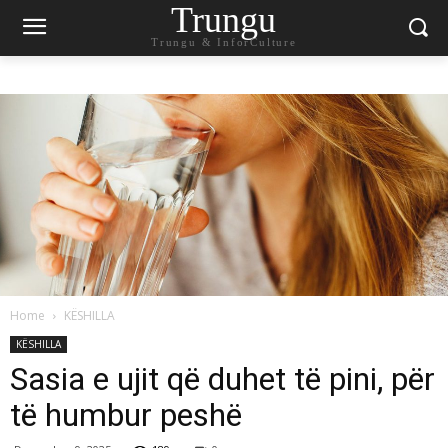
Trungu
Trungu & InforCulture
Home
KËSHILLA
KËSHILLA
Sasia e ujit që duhet të pini, për
të humbur peshë