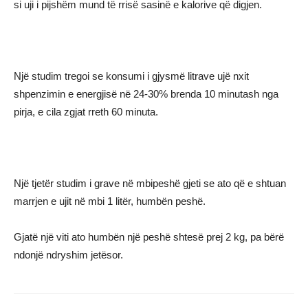
si uji i pijshëm mund të rrisë sasinë e kalorive që digjen.
Një studim tregoi se konsumi i gjysmë litrave ujë nxit
shpenzimin e energjisë në 24-30% brenda 10 minutash nga
pirja, e cila zgjat rreth 60 minuta.
Një tjetër studim i grave në mbipeshë gjeti se ato që e shtuan
marrjen e ujit në mbi 1 litër, humbën peshë.
Gjatë një viti ato humbën një peshë shtesë prej 2 kg, pa bërë
ndonjë ndryshim jetësor.