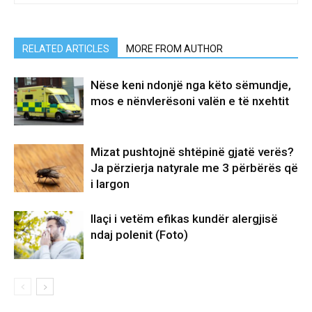
RELATED ARTICLES
MORE FROM AUTHOR
Nëse keni ndonjë nga këto sëmundje,
mos e nënvlerësoni valën e të nxehtit
Mizat pushtojnë shtëpinë gjatë verës?
Ja përzierja natyrale me 3 përbërës që
i largon
Ilaçi i vetëm efikas kundër alergjisë
ndaj polenit (Foto)