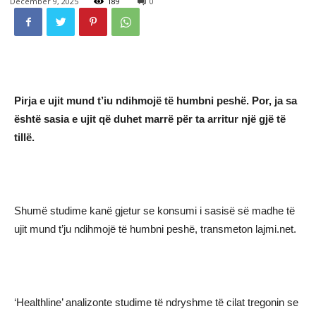
December 9, 2025
189
0
Pirja e ujit mund t’iu ndihmojë të humbni peshë. Por, ja sa
është sasia e ujit që duhet marrë për ta arritur një gjë të
tillë.
Shumë studime kanë gjetur se konsumi i sasisë së madhe të
ujit mund t’ju ndihmojë të humbni peshë, transmeton lajmi.net.
‘Healthline’ analizonte studime të ndryshme të cilat tregonin se