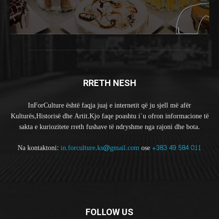
RRETH NESH
InForCulture është faqja juaj e internetit që ju sjell më afër
Kulturës,Historisë dhe Artit.Kjo faqe poashtu i`u ofron informacione të
sakta e kuriozitete rreth fushave të ndryshme nga rajoni dhe bota.
Na kontaktoni:
in.forculture.ks@gmail.com
ose
+383 49 584 011
FOLLOW US