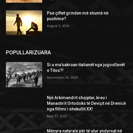
Pse çiftet grinden më shumë në
pushime?
August 5, 2026
POPULLARIZUARA
Si u ma’sakruan italianët nga jugosllavët
e Titos?!
November 26, 2024
Një Arkimandrit shqiptar, kreu i
Manastirit Ortodoks të Deviçit në Drenicë
nga fillimi i shekullit XX!
May 17, 2022
Mënyra natyrale për të ulur yndyrnat në