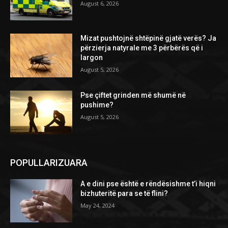
August 6, 2026
Mizat pushtojnë shtëpinë gjatë verës? Ja
përzierja natyrale me 3 përbërës që i
largon
August 5, 2026
Pse çiftet grinden më shumë në
pushime?
August 5, 2026
POPULLARIZUARA
A e dini pse është e rëndësishme t’i hiqni
bizhuteritë para se të flini?
May 24, 2024