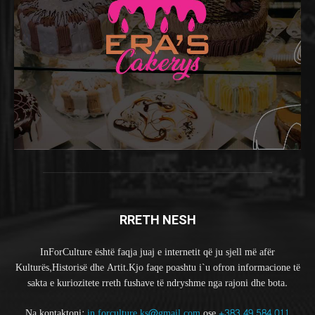
RRETH NESH
InForCulture është faqja juaj e internetit që ju sjell më afër
Kulturës,Historisë dhe Artit.Kjo faqe poashtu i`u ofron informacione të
sakta e kuriozitete rreth fushave të ndryshme nga rajoni dhe bota.
Na kontaktoni:
in.forculture.ks@gmail.com
ose
+383 49 584 011