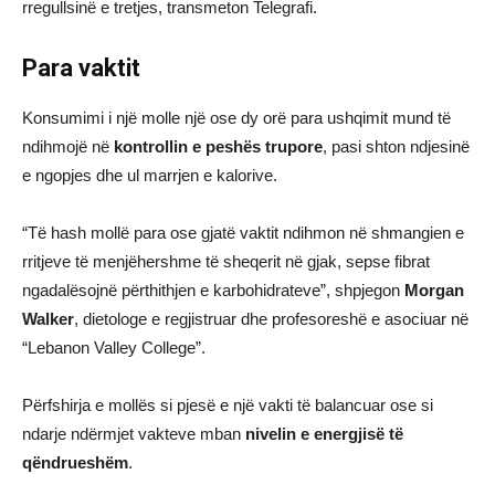
rregullsinë e tretjes, transmeton Telegrafi.
Para vaktit
Konsumimi i një molle një ose dy orë para ushqimit mund të
ndihmojë në
kontrollin e peshës trupore
, pasi shton ndjesinë
e ngopjes dhe ul marrjen e kalorive.
“Të hash mollë para ose gjatë vaktit ndihmon në shmangien e
rritjeve të menjëhershme të sheqerit në gjak, sepse fibrat
ngadalësojnë përthithjen e karbohidrateve”, shpjegon
Morgan
Walker
, dietologe e regjistruar dhe profesoreshë e asociuar në
“Lebanon Valley College”.
Përfshirja e mollës si pjesë e një vakti të balancuar ose si
ndarje ndërmjet vakteve mban
nivelin e energjisë të
qëndrueshëm
.