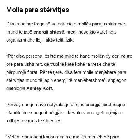
Molla para stërvitjes
Disa studime tregojnë se ngrënia e mollës para ushtrimeve
mund të japë
energji shtesë
, megjithëse kjo varet nga
organizmi dhe lloji i aktivitetit fizik.
“Për disa persona, është më mirë të hanë mollën dy deri në tre
orë para ushtrimit, që trupi të ketë kohë ta tresë dhe të
përpunojë fibrat. Për të tjerë, disa feta molle menjëherë para
stërvitjes mund të japin energji të menjëhershme”, shpjegon
dietologia
Ashley Koff
.
Përveç sheqernave natyrale që ofrojnë energji, fibrat ruajnë
stabilitetin e sheqerit në gjak – kështu shmanget ndjenja e
lodhjes në mes të stërvitjes.
“Vetëm shmangni konsumimin e mollës menjëherë para