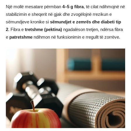
Një mollë mesatare përmban
4–5 g fibra
, të cilat ndihmojnë në
stabilizimin e sheqerit në gjak dhe zvogëlojnë rrezikun e
sëmundjeve kronike si
sëmundjet e zemrës dhe diabeti tip
2
. Fibra e
tretshme (pektina)
ngadalëson tretjen, ndërsa fibra
e
patretshme
ndihmon në funksionimin e rregullt të zorrëve.