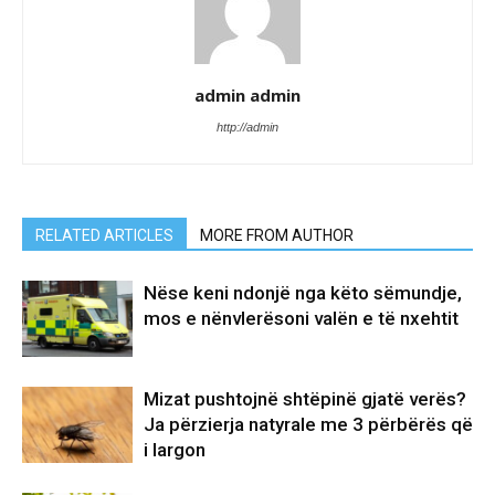
admin admin
http://admin
RELATED ARTICLES
MORE FROM AUTHOR
Nëse keni ndonjë nga këto sëmundje,
mos e nënvlerësoni valën e të nxehtit
Mizat pushtojnë shtëpinë gjatë verës?
Ja përzierja natyrale me 3 përbërës që
i largon