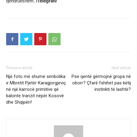
qëndrueshëm.
/Telegrafi/
Previous article
Next article
Një foto më shumë simbolika
Pse qentë gërmojnë gropa në
e Mbretit Pjetër Karagjorgjeviç
oborr? Çfarë fshihet pas këtij
në një karrocë primitive që
instinkti të lashtë?
kalonte tranzit nëpër Kosovë
dhe Shqipëri!