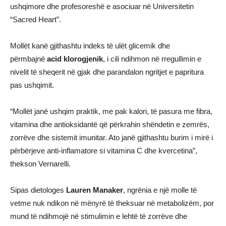
ushqimore dhe profesoreshë e asociuar në Universitetin
“Sacred Heart”.
Mollët kanë gjithashtu indeks të ulët glicemik dhe
përmbajnë
acid klorogjenik
, i cili ndihmon në rregullimin e
nivelit të sheqerit në gjak dhe parandalon ngritjet e papritura
pas ushqimit.
“Mollët janë ushqim praktik, me pak kalori, të pasura me fibra,
vitamina dhe antioksidantë që përkrahin shëndetin e zemrës,
zorrëve dhe sistemit imunitar. Ato janë gjithashtu burim i mirë i
përbërjeve anti-inflamatore si vitamina C dhe kvercetina”,
thekson Vernarelli.
Sipas dietologes
Lauren Manaker
, ngrënia e një molle të
vetme nuk ndikon në mënyrë të theksuar në metabolizëm, por
mund të ndihmojë në stimulimin e lehtë të zorrëve dhe