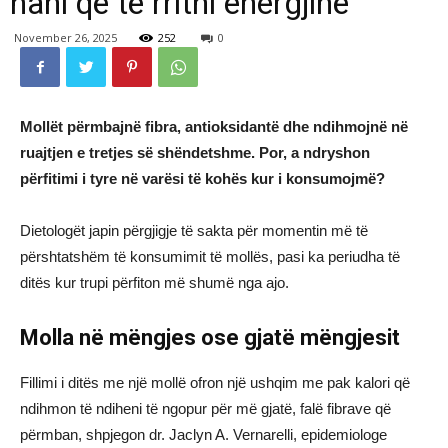
hani që të rritni energjinë
November 26, 2025
252
0
Mollët përmbajnë fibra, antioksidantë dhe ndihmojnë në
ruajtjen e tretjes së shëndetshme. Por, a ndryshon
përfitimi i tyre në varësi të kohës kur i konsumojmë?
Dietologët japin përgjigje të sakta për momentin më të
përshtatshëm të konsumimit të mollës, pasi ka periudha të
ditës kur trupi përfiton më shumë nga ajo.
Molla në mëngjes ose gjatë mëngjesit
Fillimi i ditës me një mollë ofron një ushqim me pak kalori që
ndihmon të ndiheni të ngopur për më gjatë, falë fibrave që
përmban, shpjegon dr. Jaclyn A. Vernarelli, epidemiologe