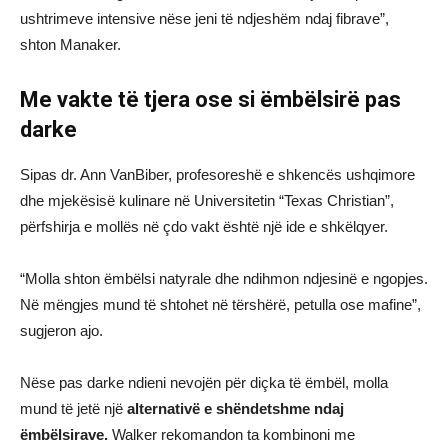
ushtrimeve intensive nëse jeni të ndjeshëm ndaj fibrave”,
shton Manaker.
Me vakte të tjera ose si ëmbëlsirë pas
darke
Sipas dr. Ann VanBiber, profesoreshë e shkencës ushqimore
dhe mjekësisë kulinare në Universitetin “Texas Christian”,
përfshirja e mollës në çdo vakt është një ide e shkëlqyer.
“Molla shton ëmbëlsi natyrale dhe ndihmon ndjesinë e ngopjes.
Në mëngjes mund të shtohet në tërshërë, petulla ose mafine”,
sugjeron ajo.
Nëse pas darke ndieni nevojën për diçka të ëmbël, molla
mund të jetë një
alternativë e shëndetshme ndaj
ëmbëlsirave.
Walker rekomandon ta kombinoni me