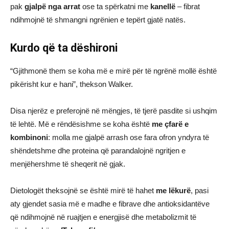
pak
gjalpë nga arrat
ose ta spërkatni me
kanellë
– fibrat
ndihmojnë të shmangni ngrënien e tepërt gjatë natës.
Kurdo që ta dëshironi
“Gjithmonë them se koha më e mirë për të ngrënë mollë është
pikërisht kur e hani”, thekson Walker.
Disa njerëz e preferojnë në mëngjes, të tjerë pasdite si ushqim
të lehtë. Më e rëndësishme se koha është
me çfarë e
kombinoni
: molla me gjalpë arrash ose fara ofron yndyra të
shëndetshme dhe proteina që parandalojnë ngritjen e
menjëhershme të sheqerit në gjak.
Dietologët theksojnë se është mirë të hahet
me lëkurë
, pasi
aty gjendet sasia më e madhe e fibrave dhe antioksidantëve
që ndihmojnë në ruajtjen e energjisë dhe metabolizmit të