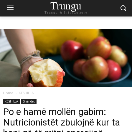
Trungu
Trungu & InforCulture
Home
KËSHILLA
KËSHILLA
Shëndet
Po e hamë mollën gabim:
Nutricionistët zbulojnë kur ta