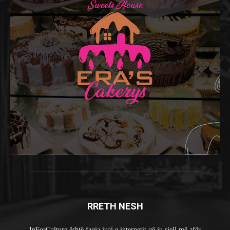
RRETH NESH
InForCulture është faqja juaj e internetit që ju sjell më afër