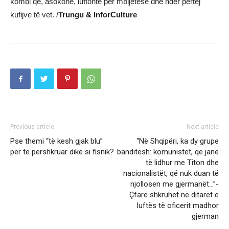
kombi që, asokohe, luftonte për mbijetesë dhe nder përtej
kufijve të vet. /
Trungu & InforCulture
Previous article
Next article
Pse themi “të kesh gjak blu”
“Në Shqipëri, ka dy grupe
për të përshkruar dikë si fisnik?
banditësh: komunistët, që janë
të lidhur me Titon dhe
nacionalistët, që nuk duan të
njollosen me gjermanët…”-
Çfarë shkruhet në ditarët e
luftës të oficerit madhor
gjerman