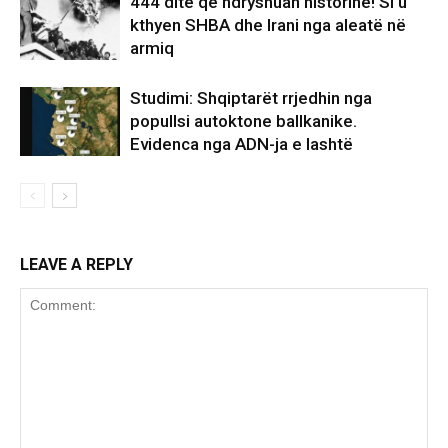
444 ditë që ndryshuan historinë! Si u
kthyen SHBA dhe Irani nga aleatë në
armiq
Studimi: Shqiptarët rrjedhin nga
popullsi autoktone ballkanike.
Evidenca nga ADN-ja e lashtë
LEAVE A REPLY