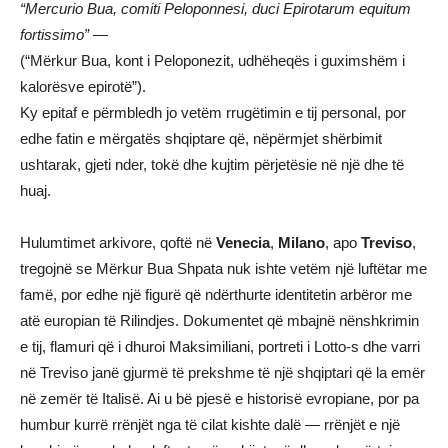
“Mercurio Bua, comiti Peloponnesi, duci Epirotarum equitum
fortissimo”
—
(“Mërkur Bua, kont i Peloponezit, udhëheqës i guximshëm i
kalorësve epirotë”).
Ky epitaf e përmbledh jo vetëm rrugëtimin e tij personal, por
edhe fatin e mërgatës shqiptare që, nëpërmjet shërbimit
ushtarak, gjeti nder, tokë dhe kujtim përjetësie në një dhe të
huaj.
Hulumtimet arkivore, qoftë në
Venecia
,
Milano
, apo
Treviso
,
tregojnë se Mërkur Bua Shpata nuk ishte vetëm një luftëtar me
famë, por edhe një figurë që ndërthurte identitetin arbëror me
atë europian të Rilindjes. Dokumentet që mbajnë nënshkrimin
e tij, flamuri që i dhuroi Maksimiliani, portreti i Lotto-s dhe varri
në Treviso janë gjurmë të prekshme të një shqiptari që la emër
në zemër të Italisë. Ai u bë pjesë e historisë evropiane, por pa
humbur kurrë rrënjët nga të cilat kishte dalë — rrënjët e një