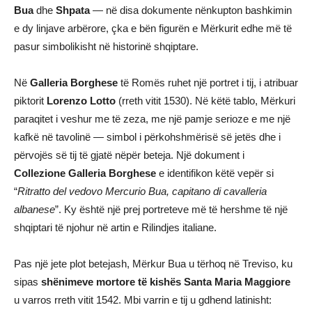
Bua
dhe
Shpata
— në disa dokumente nënkupton bashkimin
e dy linjave arbërore, çka e bën figurën e Mërkurit edhe më të
pasur simbolikisht në historinë shqiptare.
Në
Galleria Borghese
të Romës ruhet një portret i tij, i atribuar
piktorit
Lorenzo Lotto
(rreth vitit 1530). Në këtë tablo, Mërkuri
paraqitet i veshur me të zeza, me një pamje serioze e me një
kafkë në tavolinë — simbol i përkohshmërisë së jetës dhe i
përvojës së tij të gjatë nëpër beteja. Një dokument i
Collezione Galleria Borghese
e identifikon këtë vepër si
“
Ritratto del vedovo Mercurio Bua, capitano di cavalleria
albanese
”. Ky është një prej portreteve më të hershme të një
shqiptari të njohur në artin e Rilindjes italiane.
Pas një jete plot betejash, Mërkur Bua u tërhoq në Treviso, ku
sipas
shënimeve mortore të kishës Santa Maria Maggiore
u varros rreth vitit 1542. Mbi varrin e tij u gdhend latinisht: