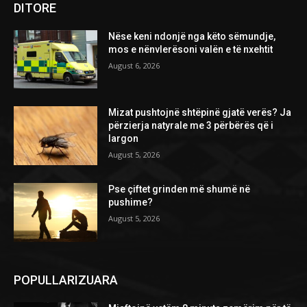
DITORE
Nëse keni ndonjë nga këto sëmundje,
mos e nënvlerësoni valën e të nxehtit
August 6, 2026
Mizat pushtojnë shtëpinë gjatë verës? Ja
përzierja natyrale me 3 përbërës që i
largon
August 5, 2026
Pse çiftet grinden më shumë në
pushime?
August 5, 2026
POPULLARIZUARA