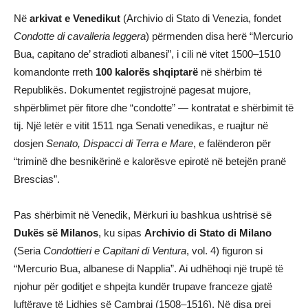
Në
arkivat e Venedikut
(Archivio di Stato di Venezia, fondet
Condotte di cavalleria leggera
) përmenden disa herë “Mercurio
Bua, capitano de’ stradioti albanesi”, i cili në vitet 1500–1510
komandonte rreth
100 kalorës shqiptarë
në shërbim të
Republikës. Dokumentet regjistrojnë pagesat mujore,
shpërblimet për fitore dhe “condotte” — kontratat e shërbimit të
tij. Një letër e vitit 1511 nga Senati venedikas, e ruajtur në
dosjen
Senato, Dispacci di Terra e Mare
, e falënderon për
“triminë dhe besnikërinë e kalorësve epirotë në betejën pranë
Brescias”.
Pas shërbimit në Venedik, Mërkuri iu bashkua ushtrisë së
Dukës së Milanos
, ku sipas
Archivio di Stato di Milano
(Seria
Condottieri e Capitani di Ventura
, vol. 4) figuron si
“Mercurio Bua, albanese di Napplia”. Ai udhëhoqi një trupë të
njohur për goditjet e shpejta kundër trupave franceze gjatë
luftërave të Lidhjes së Cambrai (1508–1516). Në disa prej