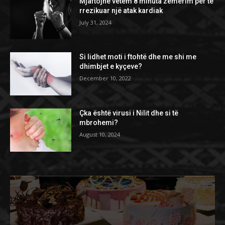
Mjaftojnë vetëm 8 minuta zemërim për të
rrezikuar një atak kardiak
July 31, 2024
Si lidhet moti i ftohtë dhe me shi me
dhimbjet e kyçeve?
December 10, 2022
Çka është virusi i Nilit dhe si të
mbrohemi?
August 10, 2024