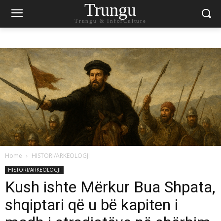
Trungu
Trungu & InforCulture
Home
HISTORI/ARKEOLOGJI
HISTORI/ARKEOLOGJI
Kush ishte Mërkur Bua Shpata,
shqiptari që u bë kapiten i