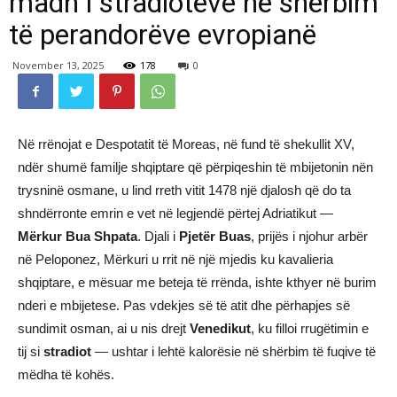
madh i stradiotëve në shërbim
të perandorëve evropianë
November 13, 2025
178
0
Në rrënojat e Despotatit të Moreas, në fund të shekullit XV,
ndër shumë familje shqiptare që përpiqeshin të mbijetonin nën
trysninë osmane, u lind rreth vitit 1478 një djalosh që do ta
shndërronte emrin e vet në legjendë përtej Adriatikut —
Mërkur Bua Shpata
. Djali i
Pjetër Buas
, prijës i njohur arbër
në Peloponez, Mërkuri u rrit në një mjedis ku kavalieria
shqiptare, e mësuar me beteja të rrënda, ishte kthyer në burim
nderi e mbijetese. Pas vdekjes së të atit dhe përhapjes së
sundimit osman, ai u nis drejt
Venedikut
, ku filloi rrugëtimin e
tij si
stradiot
— ushtar i lehtë kalorësie në shërbim të fuqive të
mëdha të kohës.