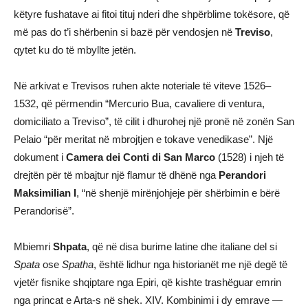
këtyre fushatave ai fitoi tituj nderi dhe shpërblime tokësore, që
më pas do t’i shërbenin si bazë për vendosjen në
Treviso
,
qytet ku do të mbyllte jetën.
Në arkivat e Trevisos ruhen akte noteriale të viteve 1526–
1532, që përmendin “Mercurio Bua, cavaliere di ventura,
domiciliato a Treviso”, të cilit i dhurohej një pronë në zonën San
Pelaio “për meritat në mbrojtjen e tokave venedikase”. Një
dokument i
Camera dei Conti di San Marco
(1528) i njeh të
drejtën për të mbajtur një flamur të dhënë nga
Perandori
Maksimilian I
, “në shenjë mirënjohjeje për shërbimin e bërë
Perandorisë”.
Mbiemri
Shpata
, që në disa burime latine dhe italiane del si
Spata
ose
Spatha
, është lidhur nga historianët me një degë të
vjetër fisnike shqiptare nga Epiri, që kishte trashëguar emrin
nga princat e Arta-s në shek. XIV. Kombinimi i dy emrave —