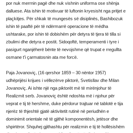
por nuk merrnin pagë dhe nuk vishnin uniforma ose shënja
dalluese. Ata ishin të motivuar të luftonin kryesisht nga pritjet e
plaçkitjes. Për shkak të mungesës së disiplinës, Bashibozuk
ishin të paaftë për të ndërmarrë operacione të mëdha
ushtarake, por ishin të dobishëm për detyra të tjera të tilla si
zbulimi dhe detyra e postit. Sidoqoftë, temperamenti i tyre i
pasigurt nganjëherë bënte të nevojshme që trupat e rregullta
osmane t’i çarmatosnin ata me forcë.
Paja Jovanoviç, (16 qershor 1859 – 30 nëntor 1957)
udhëprijësi krijues i vëllezërve piktorë, Svetisllav dhe Milan
Jovanoviç. Ai ishte një nga piktorët më të mirënjohur të
Realizmit serb. Jovanoviç është ndoshta më i njohur për
veprat e tij të hershme, duke përdorur trajtuar në tablotë e tija
njerëz të thjeshtë gjatë aktivitetit rutinë në periudhën e
dominimit orientale në të gjithë komponentësh, jetësor dhe
shpirtëror. Shquhej gjithashtu për realizmin e tij të hollësishëm