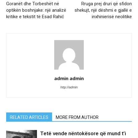
Goranët dhe Torbeshët në
Rruga prej druri që sfidon
optikën boshnjake: një analizë
shekujt, një dëshmi e gjallë e
kritike e tekstit të Esad Rahić
inxhinierisë neolitike
admin admin
http://admin
RELATED ARTICLES
MORE FROM AUTHOR
Tetë vende nëntokësore që mund t’i