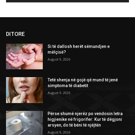
DITORE
Si të dallosh herët sëmundjen e
mëlçisë?
August 9, 2026
Tetë shenja në gojë që mund të jenë
simptoma të diabetit
August 9, 2026
Përse shumë njerëz po vendosin letra
higjienike në frigorifer: Kur të dëgjoni
arsyen, do të bëni të njëjtën
August 9, 2026