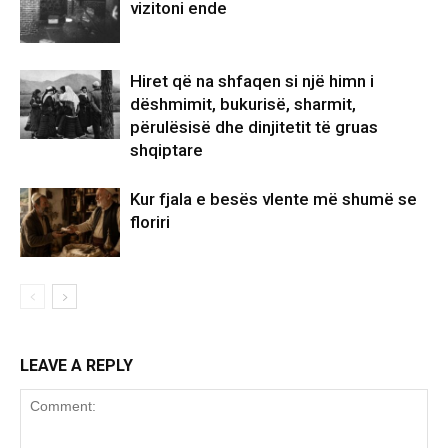
vizitoni ende
Hiret që na shfaqen si një himn i
dëshmimit, bukurisë, sharmit,
përulësisë dhe dinjitetit të gruas
shqiptare
Kur fjala e besës vlente më shumë se
floriri
LEAVE A REPLY