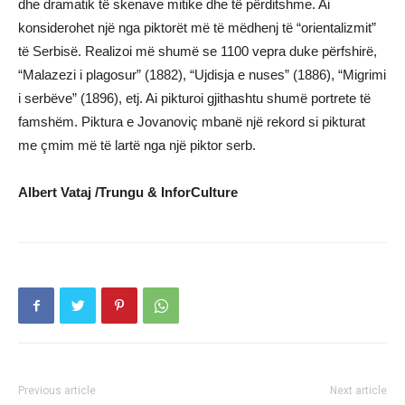
dhe dramatik të skenave mitike dhe të përditshme. Ai
konsiderohet një nga piktorët më të mëdhenj të “orientalizmit”
të Serbisë. Realizoi më shumë se 1100 vepra duke përfshirë,
“Malazezi i plagosur” (1882), “Ujdisja e nuses” (1886), “Migrimi
i serbëve” (1896), etj. Ai pikturoi gjithashtu shumë portrete të
famshëm. Piktura e Jovanoviç mbanë një rekord si pikturat
me çmim më të lartë nga një piktor serb.
Albert Vataj /Trungu & InforCulture
Previous article
Next article