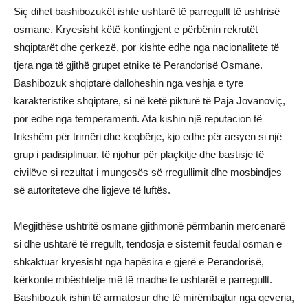
Siç dihet bashibozukët ishte ushtarë të parregullt të ushtrisë
osmane. Kryesisht këtë kontingjent e përbënin rekrutët
shqiptarët dhe çerkezë, por kishte edhe nga nacionalitete të
tjera nga të gjithë grupet etnike të Perandorisë Osmane.
Bashibozuk shqiptarë dalloheshin nga veshja e tyre
karakteristike shqiptare, si në këtë pikturë të Paja Jovanoviç,
por edhe nga temperamenti. Ata kishin një reputacion të
frikshëm për trimëri dhe keqbërje, kjo edhe për arsyen si një
grup i padisiplinuar, të njohur për plaçkitje dhe bastisje të
civilëve si rezultat i mungesës së rregullimit dhe mosbindjes
së autoriteteve dhe ligjeve të luftës.
Megjithëse ushtritë osmane gjithmonë përmbanin mercenarë
si dhe ushtarë të rregullt, tendosja e sistemit feudal osman e
shkaktuar kryesisht nga hapësira e gjerë e Perandorisë,
kërkonte mbështetje më të madhe te ushtarët e parregullt.
Bashibozuk ishin të armatosur dhe të mirëmbajtur nga qeveria,