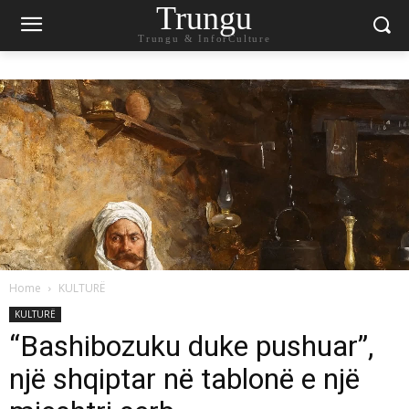
Trungu
Trungu & InforCulture
Home
KULTURË
KULTURË
“Bashibozuku duke pushuar”,
një shqiptar në tablonë e një