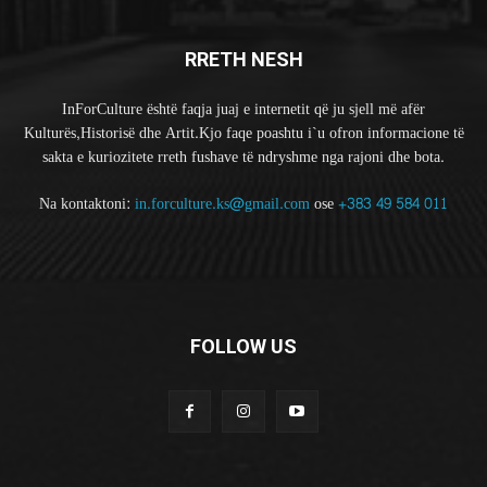
RRETH NESH
InForCulture është faqja juaj e internetit që ju sjell më afër
Kulturës,Historisë dhe Artit.Kjo faqe poashtu i`u ofron informacione të
sakta e kuriozitete rreth fushave të ndryshme nga rajoni dhe bota.
Na kontaktoni:
in.forculture.ks@gmail.com
ose
+383 49 584 011
FOLLOW US