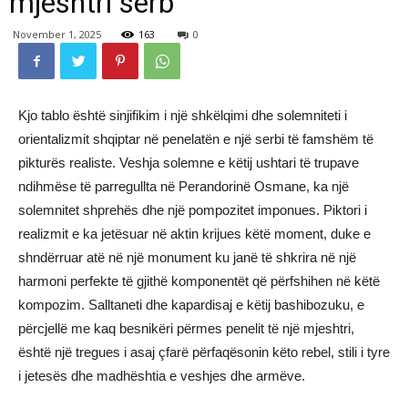
mjeshtri serb
November 1, 2025
163
0
Kjo tablo është sinjifikim i një shkëlqimi dhe solemniteti i
orientalizmit shqiptar në penelatën e një serbi të famshëm të
pikturës realiste. Veshja solemne e këtij ushtari të trupave
ndihmëse të parregullta në Perandorinë Osmane, ka një
solemnitet shprehës dhe një pompozitet imponues. Piktori i
realizmit e ka jetësuar në aktin krijues këtë moment, duke e
shndërruar atë në një monument ku janë të shkrira në një
harmoni perfekte të gjithë komponentët që përfshihen në këtë
kompozim. Salltaneti dhe kapardisaj e këtij bashibozuku, e
përcjellë me kaq besnikëri përmes penelit të një mjeshtri,
është një tregues i asaj çfarë përfaqësonin këto rebel, stili i tyre
i jetesës dhe madhështia e veshjes dhe armëve.