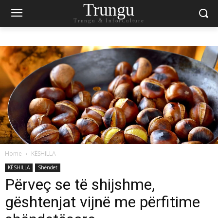
Trungu
Trungu & InforCulture
Home
KËSHILLA
KËSHILLA
Shëndet
Përveç se të shijshme,
gështenjat vijnë me përfitime