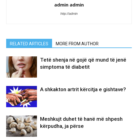
admin admin
http://admin
RELATED ARTICLES
MORE FROM AUTHOR
Tetë shenja në gojë që mund të jenë
simptoma të diabetit
A shkakton artrit kërcitja e gishtave?
Meshkujt duhet të hanë më shpesh
kërpudha, ja përse