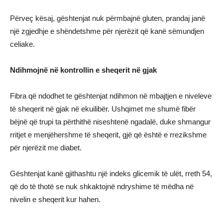
Përveç kësaj, gështenjat nuk përmbajnë gluten, prandaj janë
një zgjedhje e shëndetshme për njerëzit që kanë sëmundjen
celiake.
Ndihmojnë në kontrollin e sheqerit në gjak
Fibra që ndodhet te gështenjat ndihmon në mbajtjen e niveleve
të sheqerit në gjak në ekuilibër. Ushqimet me shumë fibër
bëjnë që trupi ta përthithë niseshtenë ngadalë, duke shmangur
rritjet e menjëhershme të sheqerit, gjë që është e rrezikshme
për njerëzit me diabet.
Gështenjat kanë gjithashtu një indeks glicemik të ulët, rreth 54,
që do të thotë se nuk shkaktojnë ndryshime të mëdha në
nivelin e sheqerit kur hahen.