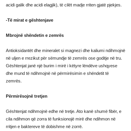
acidi galik dhe acidi elagjik), të cilët madje rriten gjatë pjekjes.
-Të mirat e gështenjave
Mbrojnë shëndetin e zemrës
Antioksidantët dhe mineralet si magnezi dhe kaliumi ndihmojnë
në uljen e rrezikut për sëmundje të zemrës ose goditje në tru.
Gështenjat janë një burim i mirë i këtyre lëndëve ushqyese
dhe mund të ndihmojnë në përmirësimin e shëndetit të
zemrës.
Përmirësojnë tretjen
Gështenjat ndihmojnë edhe në tretje. Ato kanë shumë fibër, e
cila ndihmon që zorra të funksionojë mirë dhe ndihmon në
rritjen e baktereve të dobishme në zorrë.