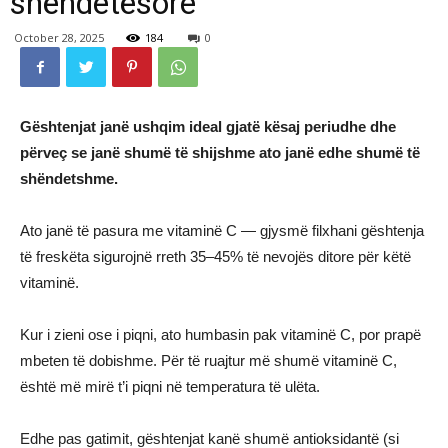
shëndetësore
October 28, 2025
184
0
Gështenjat janë ushqim ideal gjatë kësaj periudhe dhe
përveç se janë shumë të shijshme ato janë edhe shumë të
shëndetshme.
Ato janë të pasura me vitaminë C — gjysmë filxhani gështenja
të freskëta sigurojnë rreth 35–45% të nevojës ditore për këtë
vitaminë.
Kur i zieni ose i piqni, ato humbasin pak vitaminë C, por prapë
mbeten të dobishme. Për të ruajtur më shumë vitaminë C,
është më mirë t’i piqni në temperatura të ulëta.
Edhe pas gatimit, gështenjat kanë shumë antioksidantë (si