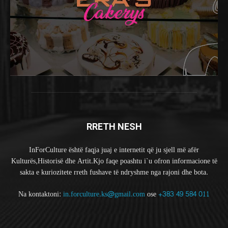
RRETH NESH
InForCulture është faqja juaj e internetit që ju sjell më afër
Kulturës,Historisë dhe Artit.Kjo faqe poashtu i`u ofron informacione të
sakta e kuriozitete rreth fushave të ndryshme nga rajoni dhe bota.
Na kontaktoni:
in.forculture.ks@gmail.com
ose
+383 49 584 011