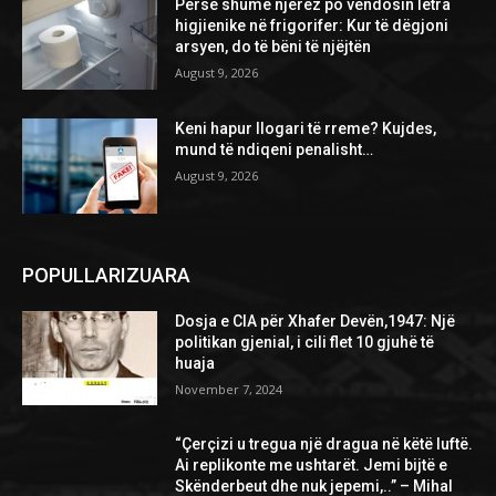
Përse shumë njerëz po vendosin letra
higjienike në frigorifer: Kur të dëgjoni
arsyen, do të bëni të njëjtën
August 9, 2026
Keni hapur llogari të rreme? Kujdes,
mund të ndiqeni penalisht…
August 9, 2026
POPULLARIZUARA
Dosja e CIA për Xhafer Devën,1947: Një
politikan gjenial, i cili flet 10 gjuhë të
huaja
November 7, 2024
“Çerçizi u tregua një dragua në këtë luftë.
Ai replikonte me ushtarët. Jemi bijtë e
Skënderbeut dhe nuk jepemi,..” – Mihal