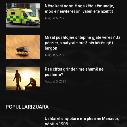
Nëse keni ndonjë nga këto sëmundje,
mos e nënvlerësoni valën e të nxehtit
August 6, 2026
Mizat pushtojnë shtëpinë gjatë verës? Ja
përzierja natyrale me 3 përbërës që i
largon
August 5, 2026
Pse çiftet grinden më shumë në
pushime?
August 5, 2026
POPULLARIZUARA
Ushtarët shqiptarë më plisa në Manastir,
në vitin 1908