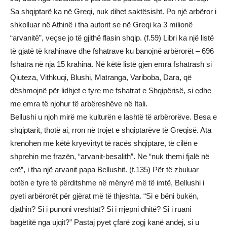
Sa shqiptarë ka në Greqi, nuk dihet saktësisht. Po një arbëror i
shkolluar në Athinë i tha autorit se në Greqi ka 3 milionë
“arvanitë”, veçse jo të gjithë flasin shqip. (f.59) Libri ka një listë
të gjatë të krahinave dhe fshatrave ku banojnë arbërorët – 696
fshatra në nja 15 krahina. Në këtë listë gjen emra fshatrash si
Qiuteza, Vithkuqi, Blushi, Matranga, Variboba, Dara, që
dëshmojnë për lidhjet e tyre me fshatrat e Shqipërisë, si edhe
me emra të njohur të arbëreshëve në Itali.
Bellushi u njoh mirë me kulturën e lashtë të arbërorëve. Besa e
shqiptarit, thotë ai, rron në trojet e shqiptarëve të Greqisë. Ata
krenohen me këtë kryevirtyt të racës shqiptare, të cilën e
shprehin me frazën, “arvanit-besalith”. Ne “nuk themi fjalë në
erë”, i tha një arvanit papa Bellushit. (f.135) Për të zbuluar
botën e tyre të përditshme në mënyrë më të imtë, Bellushi i
pyeti arbërorët për gjërat më të thjeshta. “Si e bëni bukën,
djathin? Si i punoni vreshtat? Si i rrjepni dhitë? Si i ruani
bagëtitë nga ujqit?” Pastaj pyet çfarë zogj kanë andej, si u