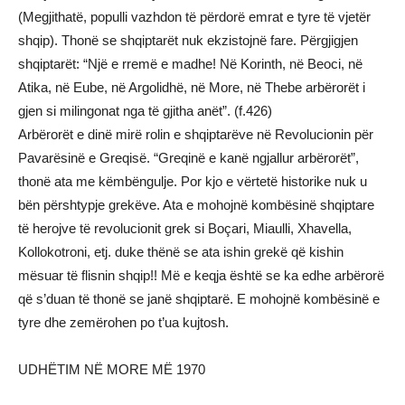
(Megjithatë, populli vazhdon të përdorë emrat e tyre të vjetër
shqip). Thonë se shqiptarët nuk ekzistojnë fare. Përgjigjen
shqiptarët: “Një e rremë e madhe! Në Korinth, në Beoci, në
Atika, në Eube, në Argolidhë, në More, në Thebe arbërorët i
gjen si milingonat nga të gjitha anët”. (f.426)
Arbërorët e dinë mirë rolin e shqiptarëve në Revolucionin për
Pavarësinë e Greqisë. “Greqinë e kanë ngjallur arbërorët”,
thonë ata me këmbëngulje. Por kjo e vërtetë historike nuk u
bën përshtypje grekëve. Ata e mohojnë kombësinë shqiptare
të herojve të revolucionit grek si Boçari, Miaulli, Xhavella,
Kollokotroni, etj. duke thënë se ata ishin grekë që kishin
mësuar të flisnin shqip!! Më e keqja është se ka edhe arbërorë
që s’duan të thonë se janë shqiptarë. E mohojnë kombësinë e
tyre dhe zemërohen po t’ua kujtosh.
UDHËTIM NË MORE MË 1970