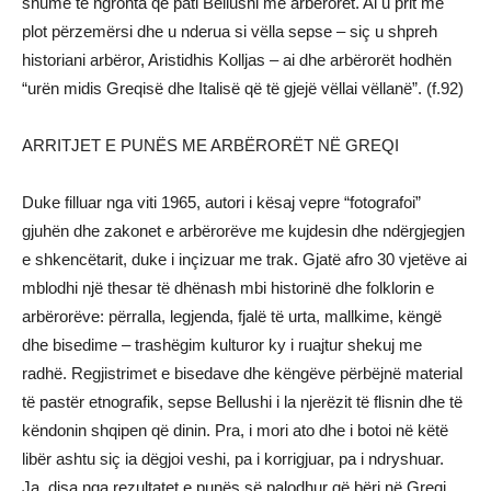
shumë të ngrohta që pati Bellushi me arbërorët. Ai u prit me
plot përzemërsi dhe u nderua si vëlla sepse – siç u shpreh
historiani arbëror, Aristidhis Kolljas – ai dhe arbërorët hodhën
“urën midis Greqisë dhe Italisë që të gjejë vëllai vëllanë”. (f.92)
ARRITJET E PUNËS ME ARBËRORËT NË GREQI
Duke filluar nga viti 1965, autori i kësaj vepre “fotografoi”
gjuhën dhe zakonet e arbërorëve me kujdesin dhe ndërgjegjen
e shkencëtarit, duke i inçizuar me trak. Gjatë afro 30 vjetëve ai
mblodhi një thesar të dhënash mbi historinë dhe folklorin e
arbërorëve: përralla, legjenda, fjalë të urta, mallkime, këngë
dhe bisedime – trashëgim kulturor ky i ruajtur shekuj me
radhë. Regjistrimet e bisedave dhe këngëve përbëjnë material
të pastër etnografik, sepse Bellushi i la njerëzit të flisnin dhe të
këndonin shqipen që dinin. Pra, i mori ato dhe i botoi në këtë
libër ashtu siç ia dëgjoi veshi, pa i korrigjuar, pa i ndryshuar.
Ja, disa nga rezultatet e punës së palodhur që bëri në Greqi.