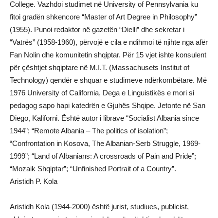
College. Vazhdoi studimet në University of Pennsylvania ku
fitoi gradën shkencore “Master of Art Degree in Philosophy”
(1955). Punoi redaktor në gazetën “Dielli” dhe sekretar i
“Vatrës” (1958-1960), përvojë e cila e ndihmoi të njihte nga afër
Fan Nolin dhe komunitetin shqiptar. Për 15 vjet ishte konsulent
për çështjet shqiptare në M.I.T. (Massachusets Institut of
Technology) qendër e shquar e studimeve ndërkombëtare. Më
1976 University of California, Dega e Linguistikës e mori si
pedagog sapo hapi katedrën e Gjuhës Shqipe. Jetonte në San
Diego, Kaliforni. Është autor i librave “Socialist Albania since
1944”; “Remote Albania – The politics of isolation”;
“Confrontation in Kosova, The Albanian-Serb Struggle, 1969-
1999”; “Land of Albanians: A crossroads of Pain and Pride”;
“Mozaik Shqiptar”; “Unfinished Portrait of a Country”.
Aristidh P. Kola
Aristidh Kola (1944-2000) është jurist, studiues, publicist,