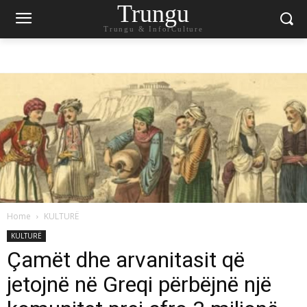
Trungu
Trungu & InforCulture
Home
KULTURË
KULTURË
Çamët dhe arvanitasit që
jetojnë në Greqi përbëjnë një