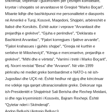
shkrimtar, veprimtar i guximshëm për çështjen kombëtare,
kryetar i shoqatës së arvanitasve të Greqisë “Marko Boçari”.
Mbante lidhje dhe bashkëpunoi me personalitetet e diasporës
në Amerikë e Turqi, Kosovë, Maqedoni, Shqipëri, arbëreshët e
Italisë dhe Korsikës. Është autor i veprave “Arvanitasit dhe
prejardhja e grekëve”, “Gjuha e perëndive”, “Deklarata e
Bashkimit Arvanitas”, “Fjalori korregjues i fjalëve arvanite”,
“Fjalori krahasues i gjuhës shqipe”, “Greqia në kurthin e
serbëve të Milosheviçit”, “Kënga e mercenarëve, prejardhja e
grekëve”, “Mithi dhe e vërteta”, “Varrimi i tretë i Marko Boçarit”,
etj. Nxorri revistat “Besa” dhe “Arvanon”. Në vitin 1999
përkrahu në mediet greke bombardimet e NATO-s në ish-
Jugosllavi dhe UÇK-në. Është hedhur në gjyq dhe kërcënuar
me vdekje nga qarqet ultranacionaliste greke. Dekoruar nga
ish-Presidentët e Shqipërisë Sali Berisha dhe Rexhep Meidani,
si dhe nga kryeministri i Kosovës, Bajram Rexhepi. Është
“Qytetar nderi i Skënderajt”.
Andon Bellushi (Antonio Bellusci)