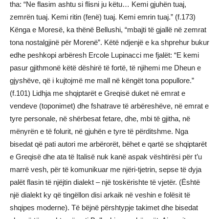
tha: “Ne flasim ashtu si flisni ju këtu… Kemi gjuhën tuaj,
zemrën tuaj. Kemi ritin (fenë) tuaj. Kemi emrin tuaj.” (f.173)
Kënga e Moresë, ka thënë Bellushi, “mbajti të gjallë në zemrat
tona nostalgjinë për Morenë”. Këtë ndjenjë e ka shprehur bukur
edhe peshkopi arbëresh Ercole Lupinacci me fjalët: “E kemi
pasur gjithmonë këtë dëshirë të fortë, të njihemi me Dheun e
gjyshëve, që i kujtojmë me mall në këngët tona popullore.”
(f.101) Lidhja me shqiptarët e Greqisë duket në emrat e
vendeve (toponimet) dhe fshatrave të arbëreshëve, në emrat e
tyre personale, në shërbesat fetare, dhe, mbi të gjitha, në
mënyrën e të folurit, në gjuhën e tyre të përditshme. Nga
bisedat që pati autori me arbërorët, bëhet e qartë se shqiptarët
e Greqisë dhe ata të Italisë nuk kanë aspak vështirësi për t’u
marrë vesh, për të komunikuar me njëri-tjetrin, sepse të dyja
palët flasin të njëjtin dialekt – një toskërishte të vjetër. (Është
një dialekt ky që tingëllon disi arkaik në veshin e folësit të
shqipes moderne). Të bëjnë përshtypje takimet dhe bisedat