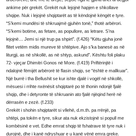
ankime për grekët. Grekët nuk lejojnë hapjen e shkollave
shqipe. Nuk i lejojnë shqiptarët as të këndojnë këngët e tyre.
“S’kemi mundësi të shkruajmë gjuhën tonë,” thotë arbërori.
“S’kemi botime, as fetare, as popullore, as letrare. S’na
lejojnë… Jemi si një trup pa shpirt”. (f.426) “Këtu gjuha jonë
flitet vetëm midis mureve të shtëpive. Ajo s’ka banesë as në
liturgji, as në shkollë, as në shtyp, askund”. Kështu foli plaku
72- vjeçar Dhimitri Gonos në More. (f.419) Priftërinjtë i
ndalojnë fëmijët arbërorë të flasin shqip, se “është e mallkuar”.
Një burrë i tha Bellushit se kur ishte djalë i vogël në shkollë,
mësuesi i rrihte nxënësit shqiptarë po të thonin ndonjë fjalë
shqip, dhe i detyronte të shkruanin ato fjalë njëqind herë në
dërrasën e zezë. (f.233)
Grekët i shohin shqiptarët si vllehë, d.m.th. pa rrënjë, pa
shtëpi, pa tokën e tyre, sikur ata nuk ekzistojnë si popull me
kombësinë e vet. Edhe emrat shqip të fshatrave të tyre nuk i
durojnë, dhe i kanë ndryshuar e u kanë vënë emra greke.