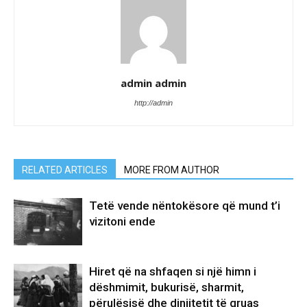
admin admin
http://admin
RELATED ARTICLES
MORE FROM AUTHOR
Tetë vende nëntokësore që mund t’i
vizitoni ende
Hiret që na shfaqen si një himn i
dëshmimit, bukurisë, sharmit,
përulësisë dhe dinjitetit të gruas