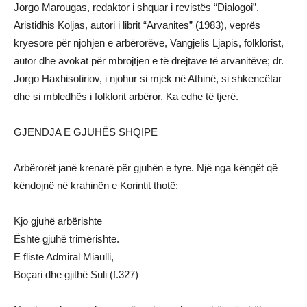
Jorgo Marougas, redaktor i shquar i revistës “Dialogoi”,
Aristidhis Koljas, autori i librit “Arvanites” (1983), veprës
kryesore për njohjen e arbërorëve, Vangjelis Ljapis, folklorist,
autor dhe avokat për mbrojtjen e të drejtave të arvanitëve; dr.
Jorgo Haxhisotiriov, i njohur si mjek në Athinë, si shkencëtar
dhe si mbledhës i folklorit arbëror. Ka edhe të tjerë.
GJENDJA E GJUHËS SHQIPE
Arbërorët janë krenarë për gjuhën e tyre. Një nga këngët që
këndojnë në krahinën e Korintit thotë:
Kjo gjuhë arbërishte
Është gjuhë trimërishte.
E fliste Admiral Miaulli,
Boçari dhe gjithë Suli (f.327)