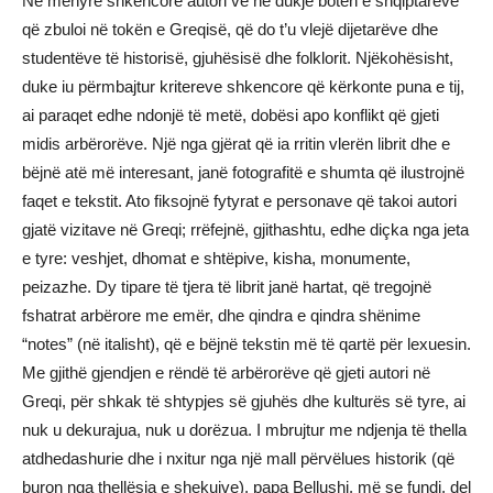
Në mënyrë shkencore autori vë në dukje botën e shqiptarëve
që zbuloi në tokën e Greqisë, që do t’u vlejë dijetarëve dhe
studentëve të historisë, gjuhësisë dhe folklorit. Njëkohësisht,
duke iu përmbajtur kritereve shkencore që kërkonte puna e tij,
ai paraqet edhe ndonjë të metë, dobësi apo konflikt që gjeti
midis arbërorëve. Një nga gjërat që ia rritin vlerën librit dhe e
bëjnë atë më interesant, janë fotografitë e shumta që ilustrojnë
faqet e tekstit. Ato fiksojnë fytyrat e personave që takoi autori
gjatë vizitave në Greqi; rrëfejnë, gjithashtu, edhe diçka nga jeta
e tyre: veshjet, dhomat e shtëpive, kisha, monumente,
peizazhe. Dy tipare të tjera të librit janë hartat, që tregojnë
fshatrat arbërore me emër, dhe qindra e qindra shënime
“notes” (në italisht), që e bëjnë tekstin më të qartë për lexuesin.
Me gjithë gjendjen e rëndë të arbërorëve që gjeti autori në
Greqi, për shkak të shtypjes së gjuhës dhe kulturës së tyre, ai
nuk u dekurajua, nuk u dorëzua. I mbrujtur me ndjenja të thella
atdhedashurie dhe i nxitur nga një mall përvëlues historik (që
buron nga thellësia e shekujve), papa Bellushi, më se fundi, del