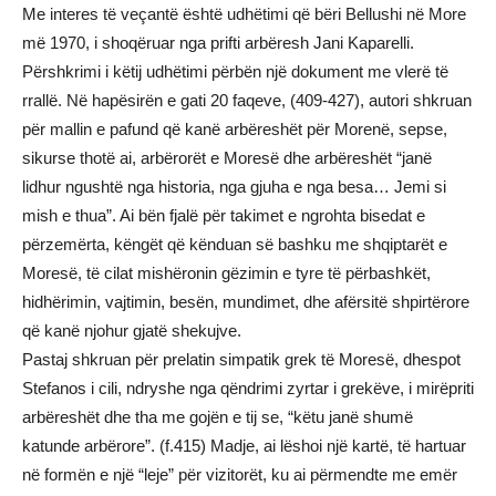
Me interes të veçantë është udhëtimi që bëri Bellushi në More
më 1970, i shoqëruar nga prifti arbëresh Jani Kaparelli.
Përshkrimi i këtij udhëtimi përbën një dokument me vlerë të
rrallë. Në hapësirën e gati 20 faqeve, (409-427), autori shkruan
për mallin e pafund që kanë arbëreshët për Morenë, sepse,
sikurse thotë ai, arbërorët e Moresë dhe arbëreshët “janë
lidhur ngushtë nga historia, nga gjuha e nga besa… Jemi si
mish e thua”. Ai bën fjalë për takimet e ngrohta bisedat e
përzemërta, këngët që kënduan së bashku me shqiptarët e
Moresë, të cilat mishëronin gëzimin e tyre të përbashkët,
hidhërimin, vajtimin, besën, mundimet, dhe afërsitë shpirtërore
që kanë njohur gjatë shekujve.
Pastaj shkruan për prelatin simpatik grek të Moresë, dhespot
Stefanos i cili, ndryshe nga qëndrimi zyrtar i grekëve, i mirëpriti
arbëreshët dhe tha me gojën e tij se, “këtu janë shumë
katunde arbërore”. (f.415) Madje, ai lëshoi një kartë, të hartuar
në formën e një “leje” për vizitorët, ku ai përmendte me emër