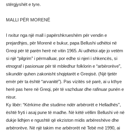
stërgjyshët e tyre.
MALLI PËR MORENË
I nxitur nga një mall i papërshkrueshëm për vendin e
prejardhjes, për Morenë e bukur, papa Bellushi udhëtoi në
Greqi për të parën herë në vitin 1965. Ai udhëtoi atje jo vetëm
si një “pilgrim” i përmalluar, por edhe si njeri i shkencës, si
etnograf i pasionuar për të mbledhur folklorin e “arbërorëve”,
sikundër quhen zakonisht shqiptarët e Greqisë. (Një tjetër
emër për ta është “arvanitë”). Pas vizitës së parë, ai u kthye
herë pas here në Greqi, për të vazhduar dhe rafinuar punën e
nisur.
Ky libër: “Kërkime dhe studime ndër arbërorët e Helladhës”,
është fryti i asaj pune të madhe. Në këtë vëllim Bellushi vë në
dukje lidhjen e ngushtë që ekziston midis arbëreshëve dhe
arbërorëve. Në një takim me arbërorët në Tebë më 1990, ai