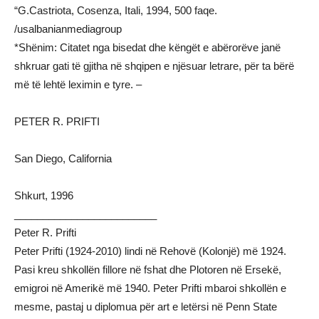
“G.Castriota, Cosenza, Itali, 1994, 500 faqe.
/usalbanianmediagroup
*Shënim: Citatet nga bisedat dhe këngët e abërorëve janë
shkruar gati të gjitha në shqipen e njësuar letrare, për ta bërë
më të lehtë leximin e tyre. –
PETER R. PRIFTI
San Diego, California
Shkurt, 1996
_________________________
Peter R. Prifti
Peter Prifti (1924-2010) lindi në Rehovë (Kolonjë) më 1924.
Pasi kreu shkollën fillore në fshat dhe Plotoren në Ersekë,
emigroi në Amerikë më 1940. Peter Prifti mbaroi shkollën e
mesme, pastaj u diplomua për art e letërsi në Penn State