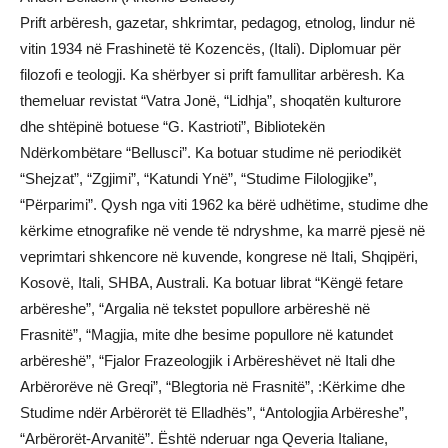
Prift arbëresh, gazetar, shkrimtar, pedagog, etnolog, lindur në
vitin 1934 në Frashinetë të Kozencës, (Itali). Diplomuar për
filozofi e teologji. Ka shërbyer si prift famullitar arbëresh. Ka
themeluar revistat “Vatra Jonë, “Lidhja”, shoqatën kulturore
dhe shtëpinë botuese “G. Kastrioti”, Bibliotekën
Ndërkombëtare “Bellusci”. Ka botuar studime në periodikët
“Shejzat”, “Zgjimi”, “Katundi Ynë”, “Studime Filologjike”,
“Përparimi”. Qysh nga viti 1962 ka bërë udhëtime, studime dhe
kërkime etnografike në vende të ndryshme, ka marrë pjesë në
veprimtari shkencore në kuvende, kongrese në Itali, Shqipëri,
Kosovë, Itali, SHBA, Australi. Ka botuar librat “Këngë fetare
arbëreshe”, “Argalia në tekstet popullore arbëreshë në
Frasnitë”, “Magjia, mite dhe besime popullore në katundet
arbëreshë”, “Fjalor Frazeologjik i Arbëreshëvet në Itali dhe
Arbërorëve në Greqi”, “Blegtoria në Frasnitë”, :Kërkime dhe
Studime ndër Arbërorët të Elladhës”, “Antologjia Arbëreshe”,
“Arbërorët-Arvanitë”. Është nderuar nga Qeveria Italiane,