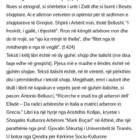
fitues si etnograf, si shërbëtor i urtë i Zotit dhe si burrë i Besës
shqiptare. Ai e afirmon vetveten si optimist për të ardhmen e
shqiptarëve të Greqisë. Shpirti i Arbërit rron, thotë Bellushi, “i
freskët, i gjallë, i thjeshtë”. Rron në këngët arbërore rron dhe
do të rrojë, se “ajo ka rrënjë të thella”, dhe “flitet nga të
mëdhenjtë e nga të vegjlit”. (f.424)
Teksti i këtij libri është në dy gjuhë: shqip dhe italisht (me disa
faqe edhe në greqisht). Pjesa më e madhe e lëndës është në
gjuhën shqipe. Teksti italisht është, në të vërtetë, një përkthim
disi i përmbledhur i tekstit shqip. Megjithatë, emri i autorit dhe
titulli i librit në kapakun e veprës janë në gjuhën italishte, si
pason: Antonio Bellusci, “Ricerche e studi tra gli arberori dell’
Ellade – Da radici arbëreshe in Italia a matrici arberore in
Grecia.” Libri ka një hyrje nga Aristidhis Kolljas, kryetar i
Shoqatës Kulturore Arbërore “Mark Boçari” në Athinë, dhe një
parathënie nga prof. Gjovalin Shkurtaj i Universitetit të Tiranës.
U botua nga Qendra për Kërkime Socio-Kulturore