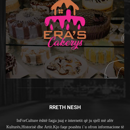
RRETH NESH
InForCulture është faqja juaj e internetit që ju sjell më afër
Kulturës,Historisë dhe Artit.Kjo faqe poashtu i`u ofron informacione të