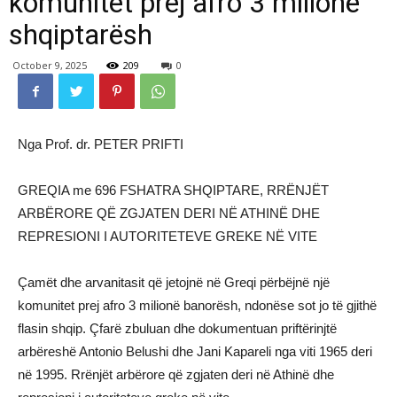
komunitet prej afro 3 milionë
shqiptarësh
October 9, 2025
209
0
Nga Prof. dr. PETER PRIFTI
GREQIA me 696 FSHATRA SHQIPTARE, RRËNJËT
ARBËRORE QË ZGJATEN DERI NË ATHINË DHE
REPRESIONI I AUTORITETEVE GREKE NË VITE
Çamët dhe arvanitasit që jetojnë në Greqi përbëjnë një
komunitet prej afro 3 milionë banorësh, ndonëse sot jo të gjithë
flasin shqip. Çfarë zbuluan dhe dokumentuan priftërinjtë
arbëreshë Antonio Belushi dhe Jani Kapareli nga viti 1965 deri
në 1995. Rrënjët arbërore që zgjaten deri në Athinë dhe