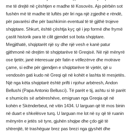
me të drejtë në çështjen e madhe të Kosovës. Ajo përbën sot
fushën më të madhe të luftës për liri nga një zgjedhë e rëndë,
për pavarësi dhe për bashkimin eventual të të gjithë trojeve
shqiptare. Shkurt, është çështja kyç që i jep formë dhe frymë
çastit historik para të cilit gjendet sot bota shqiptare.
Megjithatë, shqiptarët një sy dhe një vesh e kanë patur
gjithmonë në drejtim të shqiptarëve të Greqisë. Në një mënyrë
ose tjetër, janë interesuar për fatin e vëllezërve dhe motrave
çame, si edhe për gjendjen e shqiptarëve të vjetër, që u
vendosën gati kudo në Greqi që në kohët e lashta të mesjetës.
Një nga këta shqiptarë është prifti i njohur arbëresh, Andon
Bellushi (Papa Antonio Bellusci). Të parët e tij, ashtu si të parët
e shumicës së arbëreshëve, emigruan nga Greqia që në
kohën e Skënderbeut, në vitin 1434. U larguan që të mos binin
në duart e shkelësve turq. U larguan me lot në sy që të ruanin
mënyrën e jetës së tyre, gjuhën shqipe dhe çdo gjë të
shtrenjtë, të trashëguar brez pas brezi nga gjyshët dhe