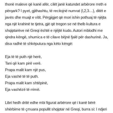
thonë maleve që kanë afër, cilët janë katundet arbërore rreth e
përqark? I pyet, gjithashtu, të recitojnë numrat (l,2,3…), ditët e
javës dhe muajt e vitit. Përgjigjet që mori ishin pothuaj të njëjta
nga një krahinë te tjetra, gjë që tregon se në thelb kultura e
shqiptarëve në Greqi është e njëjtë kudo. Autori mblodhi me
qindra këngë, shumica e të cilave bëjnë fjalë për dashurinë. Ja,
disa radhë të shkëputura nga këto këngë:
Eja të të puth një herë,
Tani që kam pirë verë.
Prapa malit kam një pus,
Eja vashë të të puth.
Prapa malit kam shtëpinë,
Eja vashëzë të rrimë.
Libri hedh dritë edhe mbi figurat arbërore që i kanë bërë
shërbime të çmuara popullit shqiptar në Greqi, burra si: I ndjeri