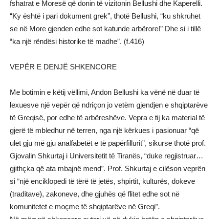
fshatrat e Moresë që donin të vizitonin Bellushi dhe Kaperelli.
“Ky është i pari dokument grek”, thotë Bellushi, “ku shkruhet
se në More gjenden edhe sot katunde arbërore!” Dhe si i tillë
“ka një rëndësi historike të madhe”. (f.416)
VEPËR E DENJË SHKENCORE
Me botimin e këtij vëllimi, Andon Bellushi ka vënë në duar të
lexuesve një vepër që ndriçon jo vetëm gjendjen e shqiptarëve
të Greqisë, por edhe të arbëreshëve. Vepra e tij ka material të
gjerë të mbledhur në terren, nga një kërkues i pasionuar “që
ulet gju më gju analfabetët e të papërfillurit”, sikurse thotë prof.
Gjovalin Shkurtaj i Universitetit të Tiranës, “duke regjistruar…
gjithçka që ata mbajnë mend”. Prof. Shkurtaj e cilëson veprën
si “një enciklopedi të tërë të jetës, shpirtit, kulturës, dokeve
(traditave), zakoneve, dhe gjuhës që flitet edhe sot në
komunitetet e moçme të shqiptarëve në Greqi”.