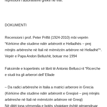
represioni i autoriteteve greke në vite.
DOKUMENTI
Recensioni i prof. Peter Priftit (1924-2010) mbi veprën
“Kërkime dhe studime ndër arbërorët e Helladhës – prej
rrënjës arbëreshe në Itali në mëmëzën arbërore në Helladhë”*.
Vepër e Papa Andon Bellushit, botuar me 1994
Faksimile e kopertinës së librit të Antonio Bellusci-it “Ricerche
e studi tra gli arberori dell’ Ellade
– Da radici arbëreshe in Italia a matrici arberore in Grecia
(Kërkime dhe studime ndër arbërorët e Greqisë – prej rrënjës
arbëreshe në Itali në mëmëzën arbërore në Greqi)
Në ditët tona vëmendja e botës shqiptare është përqendruar