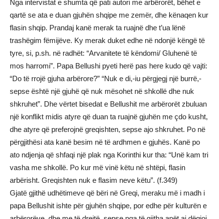
Nga intervistat e shumta që pati autori me arbërorët, bëhet e
qartë se ata e duan gjuhën shqipe me zemër, dhe kënaqen kur
flasin shqip. Prandaj kanë merak ta ruajnë dhe t’ua lënë
trashëgim fëmijëve. Ky merak duket edhe në ndonjë këngë të
tyre, si, p.sh. në radhët: “Arvanitete të këndomi/ Gluhenë të
mos harromi”. Papa Bellushi pyeti herë pas here kudo që vajti:
“Do të rrojë gjuha arbërore?” “Nuk e di,-iu përgjegj një burrë,-
sepse është një gjuhë që nuk mësohet në shkollë dhe nuk
shkruhet”. Dhe vërtet bisedat e Bellushit me arbërorët zbuluan
një konflikt midis atyre që duan ta ruajnë gjuhën me çdo kusht,
dhe atyre që preferojnë greqishten, sepse ajo shkruhet. Po në
përgjithësi ata kanë besim në të ardhmen e gjuhës. Kanë po
ato ndjenja që shfaqi një plak nga Korinthi kur tha: “Unë kam tri
vasha me shkollë. Po kur më vinë këtu në shtëpi, flasin
arbërisht. Greqishten nuk e flasim neve këtu”. (f.349)
Gjatë gjithë udhëtimeve që bëri në Greqi, meraku më i madh i
papa Bellushit ishte për gjuhën shqipe, por edhe për kulturën e
arbërorëve, dhe me të drejtë, sepse nga të gjitha anët ai dëgjoi