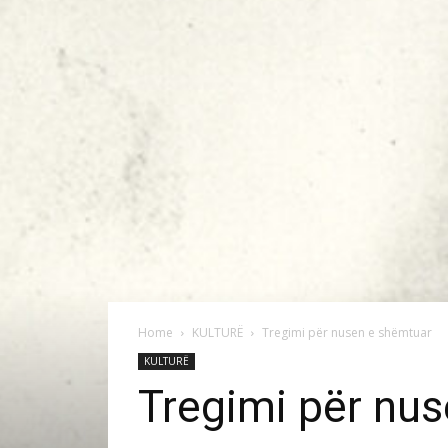
Home
KULTURË
Tregimi për nusen e shëmtuar
KULTURË
Tregimi për nu