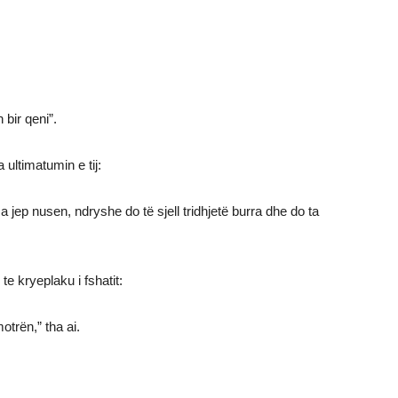
bir qeni”.
 ultimatumin e tij:
a jep nusen, ndryshe do të sjell tridhjetë burra dhe do ta
e kryeplaku i fshatit:
trën,” tha ai.