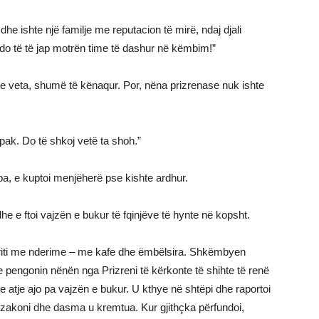
 dhe ishte një familje me reputacion të mirë, ndaj djali
“do të të jap motrën time të dashur në këmbim!”
 e veta, shumë të kënaqur. Por, nëna prizrenase nuk ishte
it pak. Do të shkoj vetë ta shoh.”
pa, e kuptoi menjëherë pse kishte ardhur.
 dhe e ftoi vajzën e bukur të fqinjëve të hynte në kopsht.
priti me nderime – me kafe dhe ëmbëlsira. Shkëmbyen
e pengonin nënën nga Prizreni të kërkonte të shihte të renë
 atje ajo pa vajzën e bukur. U kthye në shtëpi dhe raportoi
zakoni dhe dasma u kremtua. Kur gjithçka përfundoi,