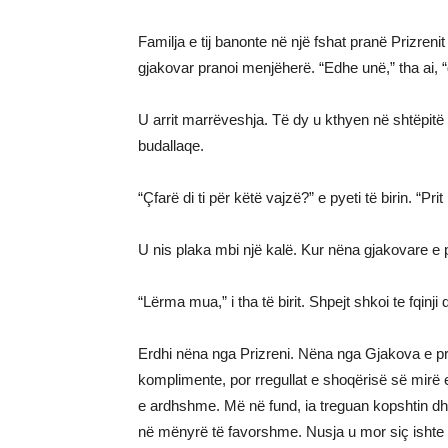
Familja e tij banonte në një fshat pranë Prizrenit
gjakovar pranoi menjëherë. “Edhe unë,” tha ai, 
U arrit marrëveshja. Të dy u kthyen në shtëpitë
budallaqe.
“Çfarë di ti për këtë vajzë?” e pyeti të birin. “Pr
U nis plaka mbi një kalë. Kur nëna gjakovare e 
“Lërma mua,” i tha të birit. Shpejt shkoi te fqinji
Erdhi nëna nga Prizreni. Nëna nga Gjakova e 
komplimente, por rregullat e shoqërisë së mirë 
e ardhshme. Më në fund, ia treguan kopshtin dhe
në mënyrë të favorshme. Nusja u mor siç ishte 