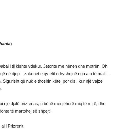
bania
)
 Babai i tij kishte vdekur. Jetonte me nënën dhe motrën. Oh,
 që në djep – zakonet e qytetit ndryshojnë nga ato të malit –
. Sigurisht që nuk e thoshin këtë, por disi, kur një vajzë
h.
akoi një djalë prizrenas; u bënë menjëherë miq të mirë, dhe
e donte të martohej së shpejti.
i i Prizrenit.