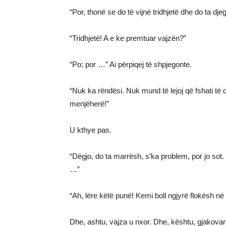
“Por, thonë se do të vijnë tridhjetë dhe do ta djeg
“Tridhjetë! A e ke premtuar vajzën?”
“Po; por …” Ai përpiqej të shpjegonte.
“Nuk ka rëndësi. Nuk mund të lejoj që fshati të 
menjëherë!”
U kthye pas.
“Dëgjo, do ta marrësh, s’ka problem, por jo sot.
…”
“Ah, lëre këtë punë! Kemi boll ngjyrë flokësh në ve
Dhe, ashtu, vajza u nxor. Dhe, kështu, gjakovari