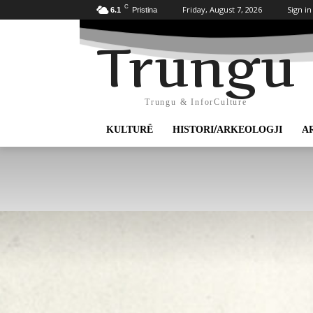
C
Friday, August 7, 2026
Sign in
6.1
Pristina
Trungu
Trungu & InforCulture
KULTURË
HISTORI/ARKEOLOGJI
A