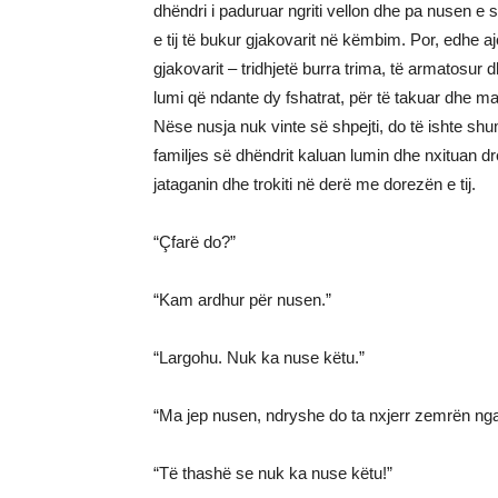
dhëndri i paduruar ngriti vellon dhe pa nusen e s
e tij të bukur gjakovarit në këmbim. Por, edhe a
gjakovarit – tridhjetë burra trima, të armatosur
lumi që ndante dy fshatrat, për të takuar dhe ma
Nëse nusja nuk vinte së shpejti, do të ishte shu
familjes së dhëndrit kaluan lumin dhe nxituan drej
jataganin dhe trokiti në derë me dorezën e tij.
“Çfarë do?”
“Kam ardhur për nusen.”
“Largohu. Nuk ka nuse këtu.”
“Ma jep nusen, ndryshe do ta nxjerr zemrën nga
“Të thashë se nuk ka nuse këtu!”