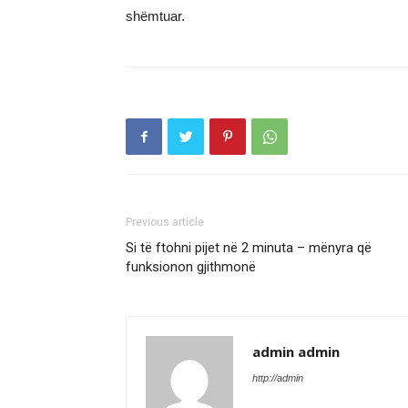
shëmtuar.
Previous article
Si të ftohni pijet në 2 minuta – mënyra që
funksionon gjithmonë
admin admin
http://admin