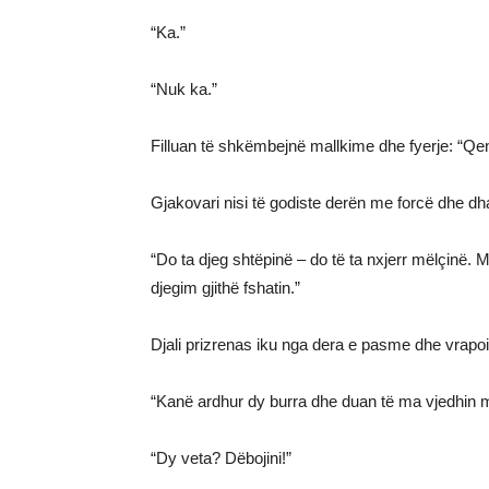
“Ka.”
“Nuk ka.”
Filluan të shkëmbejnë mallkime dhe fyerje: “Qen 
Gjakovari nisi të godiste derën me forcë dhe dha
“Do ta djeg shtëpinë – do të ta nxjerr mëlçinë. M
djegim gjithë fshatin.”
Djali prizrenas iku nga dera e pasme dhe vrapoi t
“Kanë ardhur dy burra dhe duan të ma vjedhin mo
“Dy veta? Dëbojini!”