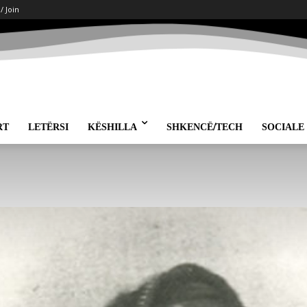
 / Join
RT
LETËRSI
KËSHILLA
SHKENCË/TECH
SOCIALE