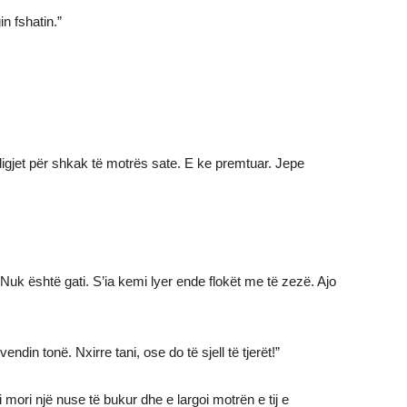
in fshatin.”
digjet për shkak të motrës sate. E ke premtuar. Jepe
 Nuk është gati. S’ia kemi lyer ende flokët me të zezë. Ajo
ndin tonë. Nxirre tani, ose do të sjell të tjerët!”
 mori një nuse të bukur dhe e largoi motrën e tij e