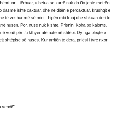
hëmtuar. I tërbuar, u betua se kurrë nuk do t’ia jepte motrën
jo dasmë ishte caktuar, dhe në ditën e përcaktuar, krushqit e
 dhe të veshur më së miri – hipën mbi kuaj dhe shkuan deri te
rrë nusen. Por, nuse nuk kishte. Prisnin. Koha po kalonte.
më vonë për t’u kthyer atë natë në shtëpi. Dy nga pleqtë e
t shtëpisë së nuses. Kur arritën te dera, prijësi i tyre nxori
 vendi!”