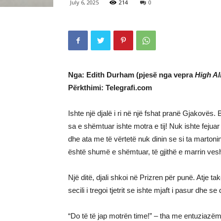
July 6, 2025
214
0
Nga: Edith Durham (pjesë nga vepra
High Al
Përkthimi: Telegrafi.com
Ishte një djalë i ri në një fshat pranë Gjakovës.
sa e shëmtuar ishte motra e tij! Nuk ishte fejuar
dhe ata me të vërtetë nuk dinin se si ta martonin
është shumë e shëmtuar, të gjithë e marrin ves
Një ditë, djali shkoi në Prizren për punë. Atje t
secili i tregoi tjetrit se ishte mjaft i pasur dhe s
“Do të të jap motrën time!” – tha me entuziazëm a