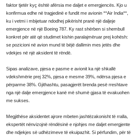
faktor tjetër kyç është afërsia me daljet e emergjencës. Kjo u
konfirmua edhe në tragjedinë e fundit me avionin **Air India**,
ku i vetmi i mbijetuar ndodhej pikërisht pranë një daljeje
emergjence në një Boeing 787. Ky rast shërben si shembull
konkret për atë që studimet kishin paralajmëruar prej kohësh:
se pozicioni në avion mund të bëjë dallimin mes jetës dhe
vdekjes në një aksident të rëndë.
Sipas analizave, pjesa e pasme e avionit ka një shkallë
vdekshmërie prej 32%, pjesa e mesme 39%, ndërsa pjesa e
përparme 38%. Gjithashtu, pasagjerët brenda pesë rreshtave
nga një dalje emergjence kanë më shumë gjasa të evakuohen
me sukses.
Megjithëse aksidentet ajrore mbeten jashtëzakonisht të rralla,
ekspertët nënvizojnë rëndësinë e njohjes me daljet emergjente
dhe ndjekjes së udhëzimeve të ekuipazhit. Si përfundim, për të