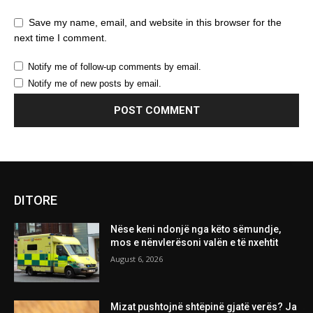
Save my name, email, and website in this browser for the
next time I comment.
Notify me of follow-up comments by email.
Notify me of new posts by email.
DITORE
Nëse keni ndonjë nga këto sëmundje,
mos e nënvlerësoni valën e të nxehtit
August 6, 2026
Mizat pushtojnë shtëpinë gjatë verës? Ja