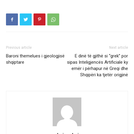
Previous article
Next article
Baroni themelues i gjeologjisë
E dinë të gjithë si “grek” por
shqiptare
sipas Inteligjencës Artificiale ky
emër i përhapur në Greqi dhe
Shqipëri ka tjetër origjinë