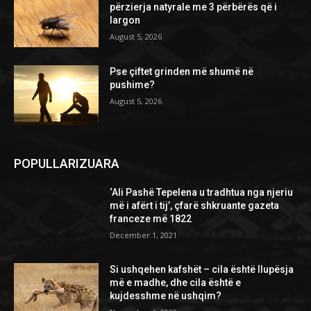
përzierja natyrale me 3 përbërës që i
largon
August 5, 2026
Pse çiftet grinden më shumë në
pushime?
August 5, 2026
POPULLARIZUARA
‘Ali Pashë Tepelena u tradhtua nga njeriu
më i afërt i tij’, çfarë shkruante gazeta
franceze më 1822
December 1, 2021
Si ushqehen kafshët – cila është llupësja
më e madhe, dhe cila është e
kujdesshme në ushqim?