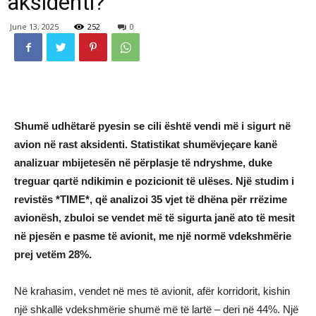
aksidenti?
June 13, 2025
252
0
Shumë udhëtarë pyesin se cili është vendi më i sigurt në
avion në rast aksidenti. Statistikat shumëvjeçare kanë
analizuar mbijetesën në përplasje të ndryshme, duke
treguar qartë ndikimin e pozicionit të ulëses. Një studim i
revistës *TIME*, që analizoi 35 vjet të dhëna për rrëzime
avionësh, zbuloi se vendet më të sigurta janë ato të mesit
në pjesën e pasme të avionit, me një normë vdekshmërie
prej vetëm 28%.
Në krahasim, vendet në mes të avionit, afër korridorit, kishin
një shkallë vdekshmërie shumë më të lartë – deri në 44%. Një