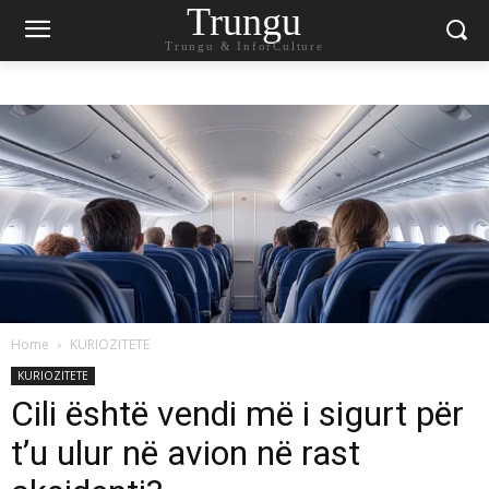
Trungu
Trungu & InforCulture
Home
KURIOZITETE
KURIOZITETE
Cili është vendi më i sigurt për
t’u ulur në avion në rast