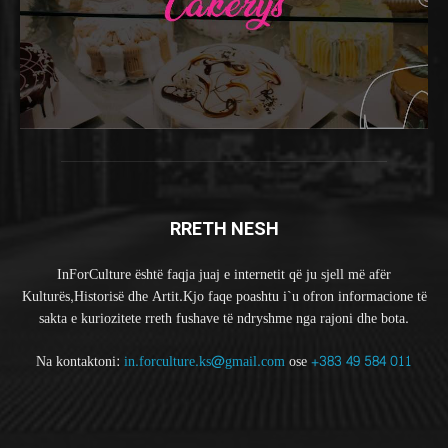
RRETH NESH
InForCulture është faqja juaj e internetit që ju sjell më afër
Kulturës,Historisë dhe Artit.Kjo faqe poashtu i`u ofron informacione të
sakta e kuriozitete rreth fushave të ndryshme nga rajoni dhe bota.
Na kontaktoni:
in.forculture.ks@gmail.com
ose
+383 49 584 011