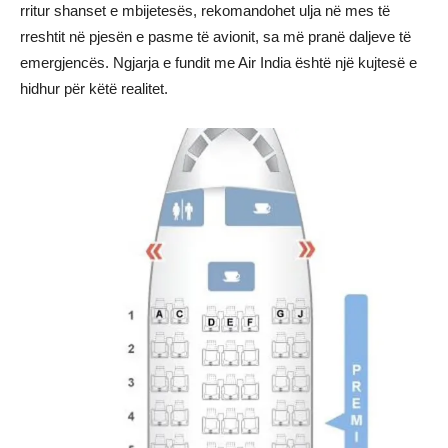
rritur shanset e mbijetesës, rekomandohet ulja në mes të
rreshtit në pjesën e pasme të avionit, sa më pranë daljeve të
emergjencës. Ngjarja e fundit me Air India është një kujtesë e
hidhur për këtë realitet.