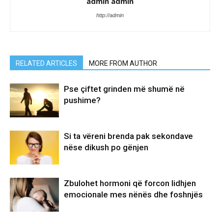
admin admin
http://admin
RELATED ARTICLES
MORE FROM AUTHOR
Pse çiftet grinden më shumë në
pushime?
Si ta vëreni brenda pak sekondave
nëse dikush po gënjen
Zbulohet hormoni që forcon lidhjen
emocionale mes nënës dhe foshnjës