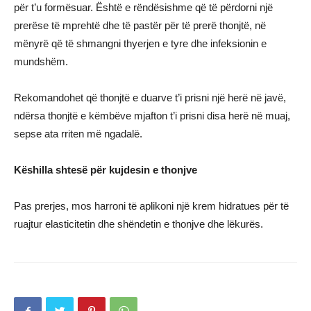
për t’u formësuar. Është e rëndësishme që të përdorni një
prerëse të mprehtë dhe të pastër për të prerë thonjtë, në
mënyrë që të shmangni thyerjen e tyre dhe infeksionin e
mundshëm.
Rekomandohet që thonjtë e duarve t’i prisni një herë në javë,
ndërsa thonjtë e këmbëve mjafton t’i prisni disa herë në muaj,
sepse ata rriten më ngadalë.
Këshilla shtesë për kujdesin e thonjve
Pas prerjes, mos harroni të aplikoni një krem hidratues për të
ruajtur elasticitetin dhe shëndetin e thonjve dhe lëkurës.