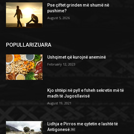
Pse çiftet grinden më shumë në
pushime?
August 5, 2026
POPULLARIZUARA
Ushqimet që kurojnë aneminë
February 12, 2023
Kjo shtëpi në pyll e fsheh sekretin më të
madh të Jugosllavisë
August 19, 2021
Lidhja e Pirros me qytetin e lashtë të
Antigonesë.￼