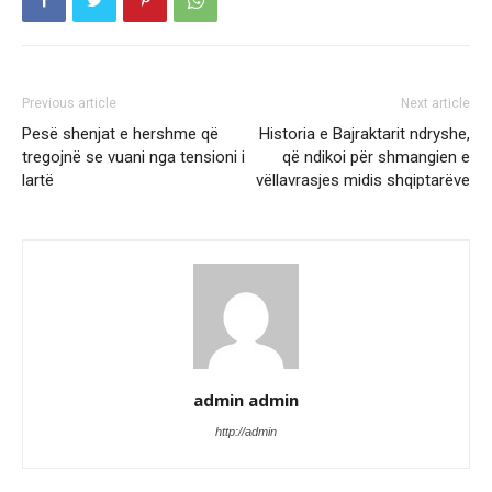
Previous article
Next article
Pesë shenjat e hershme që
Historia e Bajraktarit ndryshe,
tregojnë se vuani nga tensioni i
që ndikoi për shmangien e
lartë
vëllavrasjes midis shqiptarëve
admin admin
http://admin