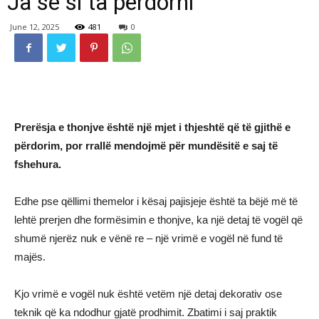
Ja se si ta përdorni
June 12, 2025
481
0
Prerësja e thonjve është një mjet i thjeshtë që të gjithë e
përdorim, por rrallë mendojmë për mundësitë e saj të
fshehura.
Edhe pse qëllimi themelor i kësaj pajisjeje është ta bëjë më të
lehtë prerjen dhe formësimin e thonjve, ka një detaj të vogël që
shumë njerëz nuk e vënë re – një vrimë e vogël në fund të
majës.
Kjo vrimë e vogël nuk është vetëm një detaj dekorativ ose
teknik që ka ndodhur gjatë prodhimit. Zbatimi i saj praktik