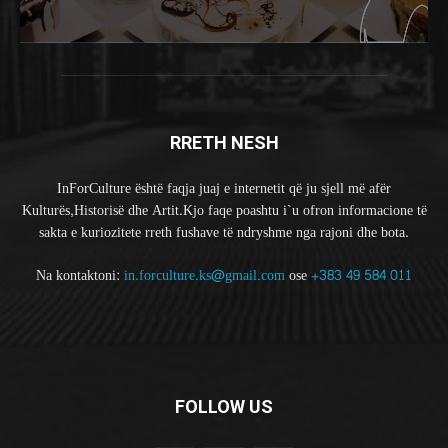
RRETH NESH
InForCulture është faqja juaj e internetit që ju sjell më afër
Kulturës,Historisë dhe Artit.Kjo faqe poashtu i`u ofron informacione të
sakta e kuriozitete rreth fushave të ndryshme nga rajoni dhe bota.
Na kontaktoni:
in.forculture.ks@gmail.com
ose
+383 49 584 011
FOLLOW US