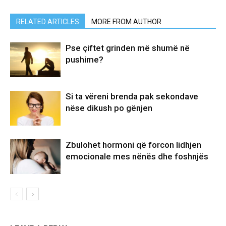
RELATED ARTICLES
MORE FROM AUTHOR
Pse çiftet grinden më shumë në
pushime?
Si ta vëreni brenda pak sekondave
nëse dikush po gënjen
Zbulohet hormoni që forcon lidhjen
emocionale mes nënës dhe foshnjës