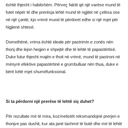
është thjesht i habitshëm. Përveç faktit që një varëse mund të
futet nëpër të dhe prerësja lehtë mund të ngjitet në çelësa ose
në një çantë, kjo vrimë mund të përdoret edhe si një mjet për
higjienë shtesë.
Domethënë, vrima është ideale për pastrimin e zonës nën
thonj dhe lejon heqjen e shpejtë dhe të lehtë të papastërtisë.
Duke futur thjesht majën e thoit në vrimë, mund të pastroni në
mënyrë efektive papastërtinë e grumbulluar nën thua, duke e
bërë këtë mjet shumëfunksional.
Si ta përdorni një prerëse të lehtë siç duhet?
Për rezultate më të mira, kozmetistët rekomandojnë prerjen e
thonjve pas dushit, kur ata janë tashmë të butë dhe më të lehtë