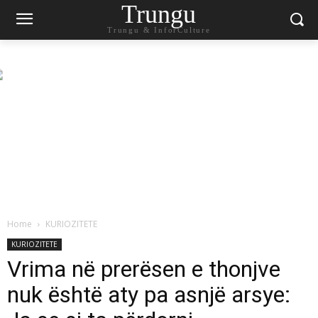
Trungu
Trungu & InforCulture
Home
KURIOZITETE
KURIOZITETE
Vrima në prerësen e thonjve
nuk është aty pa asnjë arsye: