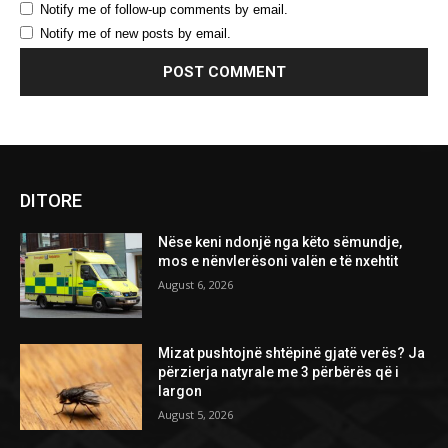
Notify me of follow-up comments by email.
Notify me of new posts by email.
DITORE
Nëse keni ndonjë nga këto sëmundje,
mos e nënvlerësoni valën e të nxehtit
August 6, 2026
Mizat pushtojnë shtëpinë gjatë verës? Ja
përzierja natyrale me 3 përbërës që i
largon
August 5, 2026