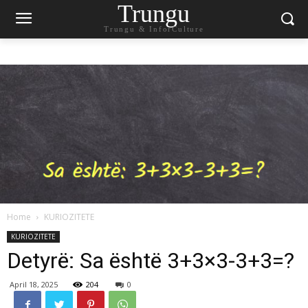
Trungu
Trungu & InforCulture
Home
KURIOZITETE
KURIOZITETE
Detyrë: Sa është 3+3×3-3+3=?
April 18, 2025
204
0