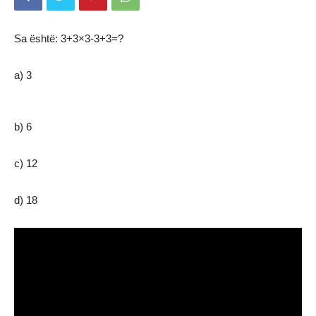
Sa është: 3+3×3-3+3=?
a) 3
b) 6
c) 12
d) 18