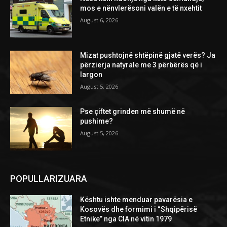
mos e nënvlerësoni valën e të nxehtit
August 6, 2026
Mizat pushtojnë shtëpinë gjatë verës? Ja
përzierja natyrale me 3 përbërës që i
largon
August 5, 2026
Pse çiftet grinden më shumë në
pushime?
August 5, 2026
POPULLARIZUARA
Kështu ishte menduar pavarësia e
Kosovës dhe formimi i “Shqipërisë
Etnike” nga CIA në vitin 1979