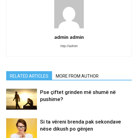
admin admin
http://admin
RELATED ARTICLES
MORE FROM AUTHOR
Pse çiftet grinden më shumë në
pushime?
Si ta vëreni brenda pak sekondave
nëse dikush po gënjen