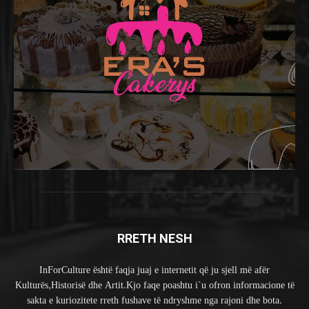
RRETH NESH
InForCulture është faqja juaj e internetit që ju sjell më afër
Kulturës,Historisë dhe Artit.Kjo faqe poashtu i`u ofron informacione të
sakta e kuriozitete rreth fushave të ndryshme nga rajoni dhe bota.