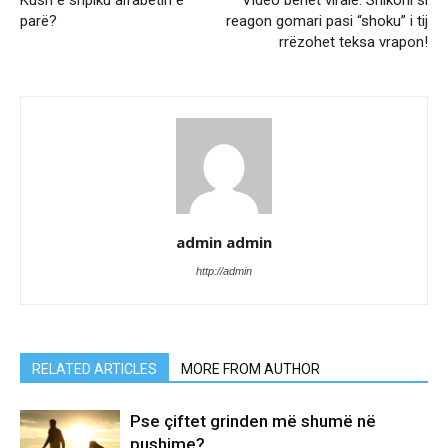
Kush e shpiku alfabetin e
Video bëhet virale: Shikoni si
parë?
reagon gomari pasi “shoku” i tij
rrëzohet teksa vrapon!
admin admin
http://admin
RELATED ARTICLES
MORE FROM AUTHOR
Pse çiftet grinden më shumë në
pushime?