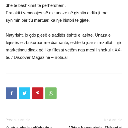
dhe të bashkimit të përhershëm.
Pra akti i vendosjes së një unaze në gishtin e dikujt me
synimin për t’u martuar, ka një histori të gjatë.
Natyrisht, jo çdo pjesë e traditës është e lashtë. Unaza e
fejesës e zbukuruar me diamante, është krijuar si rezultat i një
marketingu dinak që i ka fillesat vetëm nga mesi i shekullit XX-
të. / Discover Magazine – Bota.al
Previous article
Next article