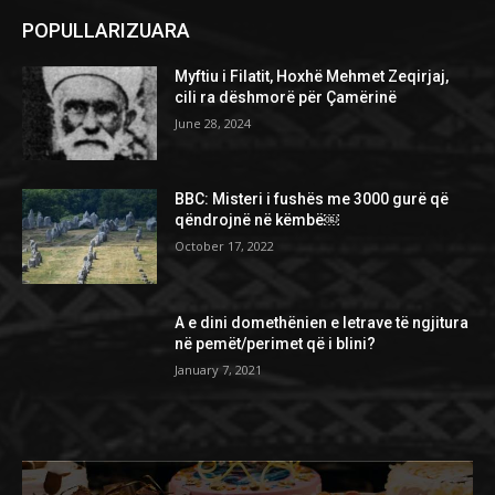
POPULLARIZUARA
Myftiu i Filatit, Hoxhë Mehmet Zeqirjaj,
cili ra dëshmorë për Çamërinë
June 28, 2024
BBC: Misteri i fushës me 3000 gurë që
qëndrojnë në këmbë￼
October 17, 2022
A e dini domethënien e letrave të ngjitura
në pemët/perimet që i blini?
January 7, 2021