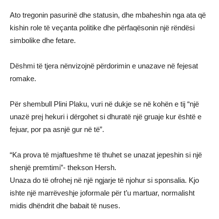
Ato tregonin pasurinë dhe statusin, dhe mbaheshin nga ata që
kishin role të veçanta politike dhe përfaqësonin një rëndësi
simbolike dhe fetare.
Dëshmi të tjera nënvizojnë përdorimin e unazave në fejesat
romake.
Për shembull Plini Plaku, vuri në dukje se në kohën e tij “një
unazë prej hekuri i dërgohet si dhuratë një gruaje kur është e
fejuar, por pa asnjë gur në të”.
“Ka prova të mjaftueshme të thuhet se unazat jepeshin si një
shenjë premtimi”- thekson Hersh.
Unaza do të ofrohej në një ngjarje të njohur si sponsalia. Kjo
ishte një marrëveshje joformale për t’u martuar, normalisht
midis dhëndrit dhe babait të nuses.