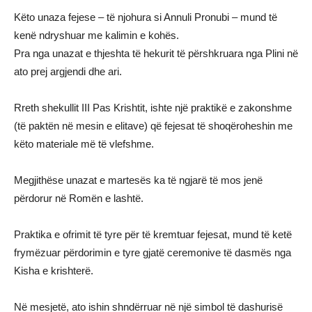
Këto unaza fejese – të njohura si Annuli Pronubi – mund të
kenë ndryshuar me kalimin e kohës.
Pra nga unazat e thjeshta të hekurit të përshkruara nga Plini në
ato prej argjendi dhe ari.
Rreth shekullit III Pas Krishtit, ishte një praktikë e zakonshme
(të paktën në mesin e elitave) që fejesat të shoqëroheshin me
këto materiale më të vlefshme.
Megjithëse unazat e martesës ka të ngjarë të mos jenë
përdorur në Romën e lashtë.
Praktika e ofrimit të tyre për të kremtuar fejesat, mund të ketë
frymëzuar përdorimin e tyre gjatë ceremonive të dasmës nga
Kisha e krishterë.
Në mesjetë, ato ishin shndërruar në një simbol të dashurisë