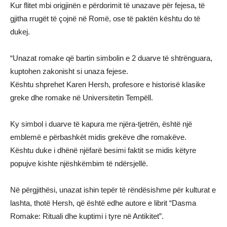
Kur flitet mbi origjinën e përdorimit të unazave për fejesa, të
gjitha rrugët të çojnë në Romë, ose të paktën kështu do të
dukej.
“Unazat romake që bartin simbolin e 2 duarve të shtrënguara,
kuptohen zakonisht si unaza fejese.
Kështu shprehet Karen Hersh, profesore e historisë klasike
greke dhe romake në Universitetin Tempëll.
Ky simbol i duarve të kapura me njëra-tjetrën, është një
emblemë e përbashkët midis grekëve dhe romakëve.
Kështu duke i dhënë njëfarë besimi faktit se midis këtyre
popujve kishte njëshkëmbim të ndërsjellë.
Në përgjithësi, unazat ishin tepër të rëndësishme për kulturat e
lashta, thotë Hersh, që është edhe autore e librit “Dasma
Romake: Rituali dhe kuptimi i tyre në Antikitet”.