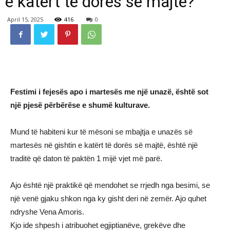
e katërt të dorës së majtë?
April 15, 2025
416
0
Festimi i fejesës apo i martesës me një unazë, është sot
një pjesë përbërëse e shumë kulturave.
Mund të habiteni kur të mësoni se mbajtja e unazës së
martesës në gishtin e katërt të dorës së majtë, është një
traditë që daton të paktën 1 mijë vjet më parë.
Ajo është një praktikë që mendohet se rrjedh nga besimi, se
një venë gjaku shkon nga ky gisht deri në zemër. Ajo quhet
ndryshe Vena Amoris.
Kjo ide shpesh i atribuohet egjiptianëve, grekëve dhe