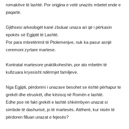
romakëve të lashtë. Por origjina e vetë unazës mbetet ende e
paqartë.
Gjithsesi arkeologët kanë zbuluar unaza ari që i përkasin
epokës së Egjiptit të Lashtë.
Por para mbretërimit të Ptolemenjve, nuk ka pasur asnjë
ceremoni zyrtare martese.
Kontratat martesore praktikoheshin, por ato mbetën të
kufizuara kryesisht ndërmjet familjeve.
Nga Egjipti, përdorimi i unazave besohet se është përhapur te
grekët dhe etruskët, dhe kësisoj në Romën e lashtë.
Edhe pse në fakt grekët e lashtë shkëmbyen unazat si
simbole të dashurisë, jo të martesës. Atëherë, kur nisën të
përdoren filluan unazat e fejesës?