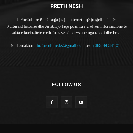
RRETH NESH
InForCulture është faqja juaj e internetit që ju sjell më afër
Kulturës,Historisë dhe Artit.Kjo faqe poashtu i`u ofron informacione të
sakta e kuriozitete rreth fushave të ndryshme nga rajoni dhe bota.
Na kontaktoni:
in.forculture.ks@gmail.com
ose
+383 49 584 011
FOLLOW US