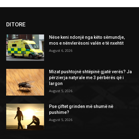
DITORE
Nëse keni ndonjë nga këto sëmundje,
mos e nënvlerësoni valën e të nxehtit
August 6, 2026
Mizat pushtojnë shtëpinë gjatë verës? Ja
përzierja natyrale me 3 përbërës që i
largon
August 5, 2026
Pse çiftet grinden më shumë në
pushime?
August 5, 2026