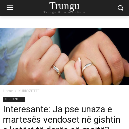
Trungu
Trungu & InforCulture
Home
KURIOZITETE
KURIOZITETE
Interesante: Ja pse unaza e
martesës vendoset në gishtin