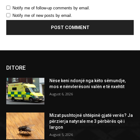
Notify me of follow-up comments by email.
Notify me of new posts by email.
DITORE
Nëse keni ndonjë nga këto sëmundje,
mos e nënvlerësoni valën e të nxehtit
August 6, 2026
Mizat pushtojnë shtëpinë gjatë verës? Ja
përzierja natyrale me 3 përbërës që i
largon
August 5, 2026