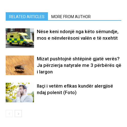
RELATED ARTICLES
MORE FROM AUTHOR
Nëse keni ndonjë nga këto sëmundje,
mos e nënvlerësoni valën e të nxehtit
Mizat pushtojnë shtëpinë gjatë verës?
Ja përzierja natyrale me 3 përbërës që
i largon
Ilaçi i vetëm efikas kundër alergjisë
ndaj polenit (Foto)