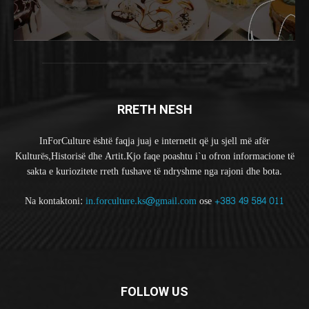
RRETH NESH
InForCulture është faqja juaj e internetit që ju sjell më afër
Kulturës,Historisë dhe Artit.Kjo faqe poashtu i`u ofron informacione të
sakta e kuriozitete rreth fushave të ndryshme nga rajoni dhe bota.
Na kontaktoni:
in.forculture.ks@gmail.com
ose
+383 49 584 011
FOLLOW US