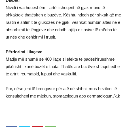
Diabeti
Niveli i vazhdueshëm i lartë i sheqerit në gjak mund të
shkaktojë thatësirën e buzëve. Kështu ndodh për shkak që me
rastin e shtimit të glukozës në gjak, veshkat humbin aftësinë e
absorbimit të lëngjeve dhe ndodh tajitja e sasive të mëdha të
urinës dhe dehidrimi i trupit.
Përdorimi i ilaçeve
Madje më shumë se 400 ilaçe si efekte të padëshirueshme
pikërisht i kanë buzët e thata. Thatësia e buzëve shfaqet edhe
te artriti reumatoid, lupusi dhe vaskuliti.
Por, nëse jeni të brengosur për atë që shihni, mos hezitoni të
konsultoheni me mjekun, stomatologun apo dermatologun./k.k