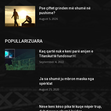
Pse çiftet grinden më shumë në
pushime?
August 5, 2026
POPULLARIZUARA
Kaq qartë nuk e keni parë anijen e
Titanikut të fundosur￼
September 4, 2022
Ja sa shumë ju mbron maska nga
spërklat
August 25, 2020
Nëse keni këso pika të kuqe nëpër trup,