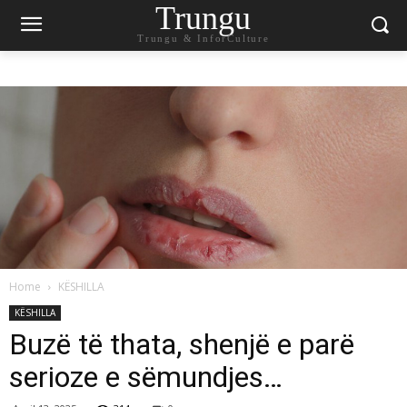
Trungu
Trungu & InforCulture
Home
KËSHILLA
KËSHILLA
Buzë të thata, shenjë e parë
serioze e sëmundjes…