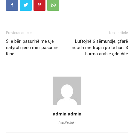
Previous article
Next article
Si e bëri pasurinë me ujë
Luftojnë 6 sëmundje, çfarë
natyral njeriu më i pasur në
ndodh me trupin po të hani 3
Kinë
hurma arabie çdo ditë
admin admin
http://admin