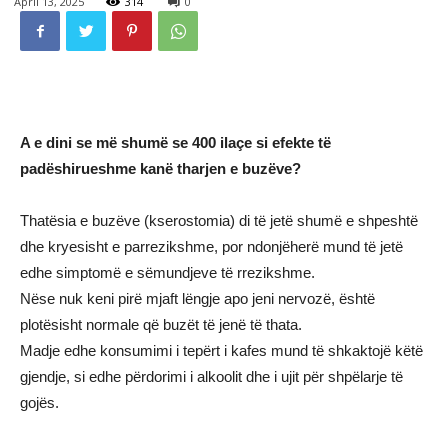
April 13, 2025
314
0
A e dini se më shumë se 400 ilaçe si efekte të
padëshirueshme kanë tharjen e buzëve?
Thatësia e buzëve (kserostomia) di të jetë shumë e shpeshtë
dhe kryesisht e parrezikshme, por ndonjëherë mund të jetë
edhe simptomë e sëmundjeve të rrezikshme.
Nëse nuk keni pirë mjaft lëngje apo jeni nervozë, është
plotësisht normale që buzët të jenë të thata.
Madje edhe konsumimi i tepërt i kafes mund të shkaktojë këtë
gjendje, si edhe përdorimi i alkoolit dhe i ujit për shpëlarje të
gojës.