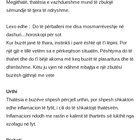
Megjithatë, thatësia e vazhdueshme mund të zbulojë
sëmundje të tjera të ndryshme.
Lexo edhe :
Do të përballeni me disa mosmarrëveshje në
dashuri…horoskopi për sot
Kur buzët janë të thara, instinkti i parë është që t’i lëpini. Por
një gjë e tillë vetëm sa e përkeqëson situatën. Pështyma do të
thahet dhe do t’i bëjë akoma më keq buzët të plasaritura dhe të
dhimbshme. Këtu ju vjen në ndihmë mbajtja e një zbutësi
buzësh gjithnjë me vete
Urthi
Thatësia e buzëve shpesh përcjell urthin, por shpesh shkakton
edhe inflamacion të fytit, i cili do të shkaktojë thatësirën.
Inflamacioni ndodh me rastin e kalimit të thartirës së lukthit nga
ezofagu në fyt.