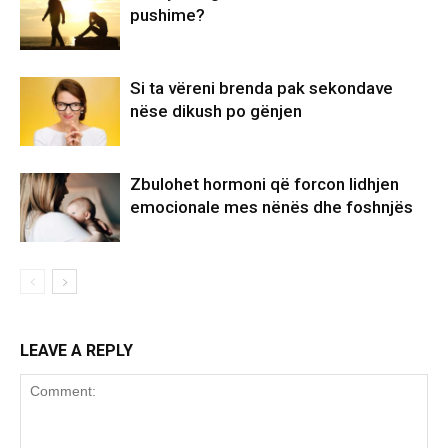
pushime?
Si ta vëreni brenda pak sekondave
nëse dikush po gënjen
Zbulohet hormoni që forcon lidhjen
emocionale mes nënës dhe foshnjës
LEAVE A REPLY