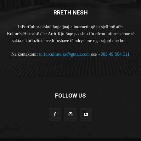
RRETH NESH
InForCulture është faqja juaj e internetit që ju sjell më afër
Kulturës,Historisë dhe Artit.Kjo faqe poashtu i`u ofron informacione të
sakta e kuriozitete rreth fushave të ndryshme nga rajoni dhe bota.
Na kontaktoni:
in.forculture.ks@gmail.com
ose
+383 49 584 011
FOLLOW US