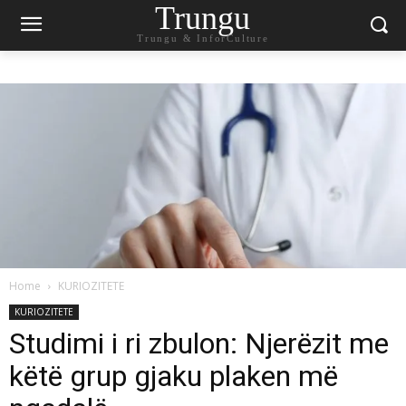
Trungu
Trungu & InforCulture
Home
KURIOZITETE
KURIOZITETE
Studimi i ri zbulon: Njerëzit me
këtë grup gjaku plaken më