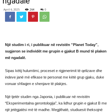
ngadalë
April 6, 2025
264
0
Një studim i ri, i publikuar në revistën “Planet Today”,
sugjeron se individët me grupin e gjakut B mund të plaken
më ngadalë.
Sipas këtij hulumtimi, proceset e rigjenerimit të qelizave dhe
indeve janë më efikase te personat me këtë grup gjaku, duke
vonuar shfaqjen e shenjave të plakjes.
Një tjetër studim nga Japonia, i publikuar në revistën
“Eksperimentalna gerontologija”, ka lidhur grupin e gjakut B me
një jetëgjatësi më të madhe. Megjithatë, studiuesit theksojnë