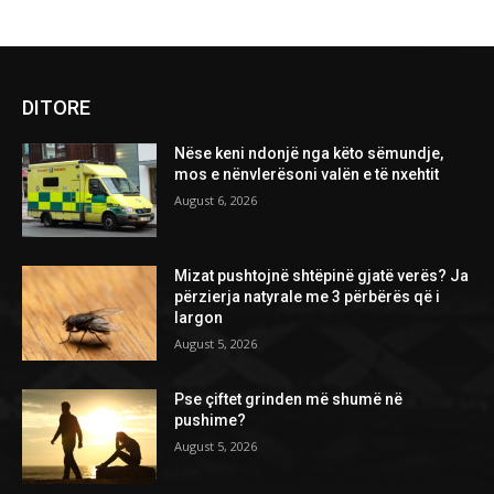
DITORE
Nëse keni ndonjë nga këto sëmundje,
mos e nënvlerësoni valën e të nxehtit
August 6, 2026
Mizat pushtojnë shtëpinë gjatë verës? Ja
përzierja natyrale me 3 përbërës që i
largon
August 5, 2026
Pse çiftet grinden më shumë në
pushime?
August 5, 2026