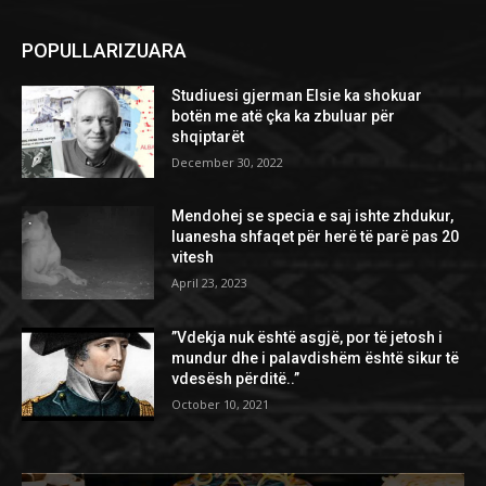
POPULLARIZUARA
Studiuesi gjerman Elsie ka shokuar
botën me atë çka ka zbuluar për
shqiptarët
December 30, 2022
Mendohej se specia e saj ishte zhdukur,
luanesha shfaqet për herë të parë pas 20
vitesh
April 23, 2023
”Vdekja nuk është asgjë, por të jetosh i
mundur dhe i palavdishëm është sikur të
vdesësh përditë..”
October 10, 2021