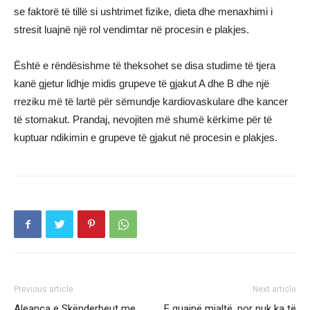
se faktorë të tillë si ushtrimet fizike, dieta dhe menaxhimi i
stresit luajnë një rol vendimtar në procesin e plakjes.
Është e rëndësishme të theksohet se disa studime të tjera
kanë gjetur lidhje midis grupeve të gjakut A dhe B dhe një
rreziku më të lartë për sëmundje kardiovaskulare dhe kancer
të stomakut. Prandaj, nevojiten më shumë kërkime për të
kuptuar ndikimin e grupeve të gjakut në procesin e plakjes.
Previous article
Next article
Aleanca e Skënderbeut me
E quajnë mjaltë, por nuk ka të