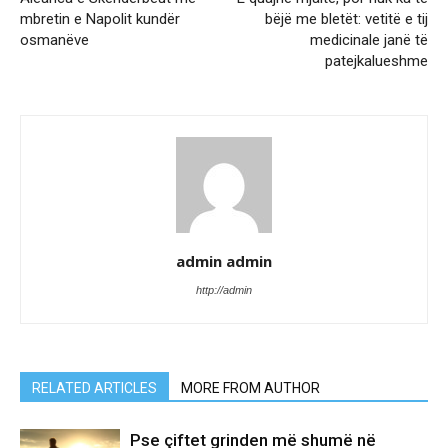
mbretin e Napolit kundër
bëjë me bletët: vetitë e tij
osmanëve
medicinale janë të
patejkalueshme
admin admin
http://admin
RELATED ARTICLES
MORE FROM AUTHOR
Pse çiftet grinden më shumë në