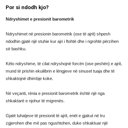
Por si ndodh kjo?
Ndryshimet e presionit barometrik
Ndryshimet në presionin barometrik (ose të ajrit) shpesh
ndodhin gjatë një stuhie kur ajri i ftohtë dhe i ngrohtë përzihen
së bashku.
Këto ndryshime, të cilat ndryshojnë forcën (ose peshën) e ajrit,
mund të prishin ekuilibrin e lëngjeve në sinuset tuaja dhe të
shkaktojnë dhimbje koke.
Në veçanti, rënia e presionit barometrik është një nga
shkaktarë e njohur të migrenës.
Gjatë luhatjeve të presionit të ajrit, enët e gjakut në tru
zgjerohen dhe më pas ngushtohen, duke shkaktuar një