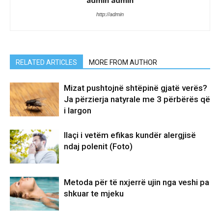
admin admin
http://admin
RELATED ARTICLES
MORE FROM AUTHOR
Mizat pushtojnë shtëpinë gjatë verës?
Ja përzierja natyrale me 3 përbërës që
i largon
Ilaçi i vetëm efikas kundër alergjisë
ndaj polenit (Foto)
Metoda për të nxjerrë ujin nga veshi pa
shkuar te mjeku