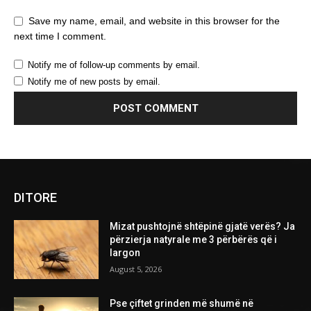
Save my name, email, and website in this browser for the
next time I comment.
Notify me of follow-up comments by email.
Notify me of new posts by email.
DITORE
Mizat pushtojnë shtëpinë gjatë verës? Ja
përzierja natyrale me 3 përbërës që i
largon
August 5, 2026
Pse çiftet grinden më shumë në