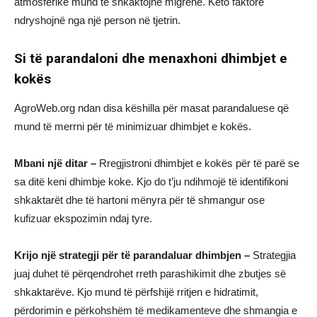
atmosferike mund të shkaktojnë migrenë. Këto faktorë
ndryshojnë nga një person në tjetrin.
Si të parandaloni dhe menaxhoni dhimbjet e
kokës
AgroWeb.org ndan disa këshilla për masat parandaluese që
mund të merrni për të minimizuar dhimbjet e kokës.
Mbani një ditar –
Rregjistroni dhimbjet e kokës për të parë se
sa ditë keni dhimbje koke. Kjo do t’ju ndihmojë të identifikoni
shkaktarët dhe të hartoni mënyra për të shmangur ose
kufizuar ekspozimin ndaj tyre.
Krijo një strategji për të parandaluar dhimbjen –
Strategjia
juaj duhet të përqendrohet rreth parashikimit dhe zbutjes së
shkaktarëve. Kjo mund të përfshijë rritjen e hidratimit,
përdorimin e përkohshëm të medikamenteve dhe shmangia e