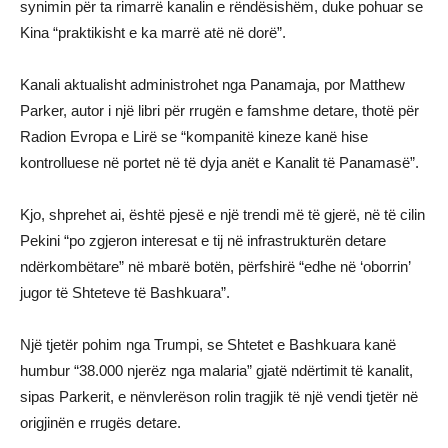
synimin për ta rimarrë kanalin e rëndësishëm, duke pohuar se
Kina “praktikisht e ka marrë atë në dorë”.
Kanali aktualisht administrohet nga Panamaja, por Matthew
Parker, autor i një libri për rrugën e famshme detare, thotë për
Radion Evropa e Lirë se “kompanitë kineze kanë hise
kontrolluese në portet në të dyja anët e Kanalit të Panamasë”.
Kjo, shprehet ai, është pjesë e një trendi më të gjerë, në të cilin
Pekini “po zgjeron interesat e tij në infrastrukturën detare
ndërkombëtare” në mbarë botën, përfshirë “edhe në ‘oborrin’
jugor të Shteteve të Bashkuara”.
Një tjetër pohim nga Trumpi, se Shtetet e Bashkuara kanë
humbur “38.000 njerëz nga malaria” gjatë ndërtimit të kanalit,
sipas Parkerit, e nënvlerëson rolin tragjik të një vendi tjetër në
origjinën e rrugës detare.