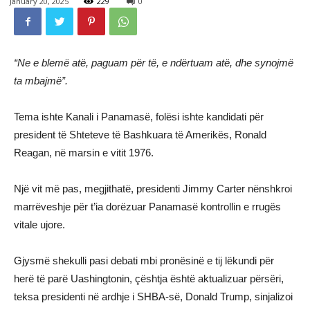
January 20, 2025
229
0
“Ne e blemë atë, paguam për të, e ndërtuam atë, dhe synojmë
ta mbajmë”.
Tema ishte Kanali i Panamasë, folësi ishte kandidati për
president të Shteteve të Bashkuara të Amerikës, Ronald
Reagan, në marsin e vitit 1976.
Një vit më pas, megjithatë, presidenti Jimmy Carter nënshkroi
marrëveshje për t’ia dorëzuar Panamasë kontrollin e rrugës
vitale ujore.
Gjysmë shekulli pasi debati mbi pronësinë e tij lëkundi për
herë të parë Uashingtonin, çështja është aktualizuar përsëri,
teksa presidenti në ardhje i SHBA-së, Donald Trump, sinjalizoi