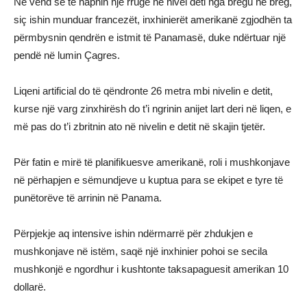
Në vend se të hapnin një rrugë në nivel deti nga bregu në breg,
siç ishin munduar francezët, inxhinierët amerikanë zgjodhën ta
përmbysnin qendrën e istmit të Panamasë, duke ndërtuar një
pendë në lumin Çagres.
Liqeni artificial do të qëndronte 26 metra mbi nivelin e detit,
kurse një varg zinxhirësh do t’i ngrinin anijet lart deri në liqen, e
më pas do t’i zbritnin ato në nivelin e detit në skajin tjetër.
Për fatin e mirë të planifikuesve amerikanë, roli i mushkonjave
në përhapjen e sëmundjeve u kuptua para se ekipet e tyre të
punëtorëve të arrinin në Panama.
Përpjekje aq intensive ishin ndërmarrë për zhdukjen e
mushkonjave në istëm, saqë një inxhinier pohoi se secila
mushkonjë e ngordhur i kushtonte taksapaguesit amerikan 10
dollarë.