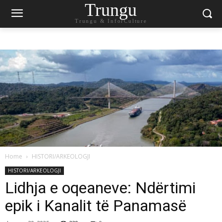
Trungu
Trungu & InforCulture
Home
HISTORI/ARKEOLOGJI
HISTORI/ARKEOLOGJI
Lidhja e oqeaneve: Ndërtimi
epik i Kanalit të Panamasë