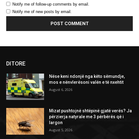
Notify me of follow-up comments by email.
Notify me of new posts by email.
DITORE
Nëse keni ndonjë nga këto sëmundje,
mos e nënvlerësoni valën e të nxehtit
August 6, 2026
Mizat pushtojnë shtëpinë gjatë verës? Ja
përzierja natyrale me 3 përbërës që i
largon
August 5, 2026