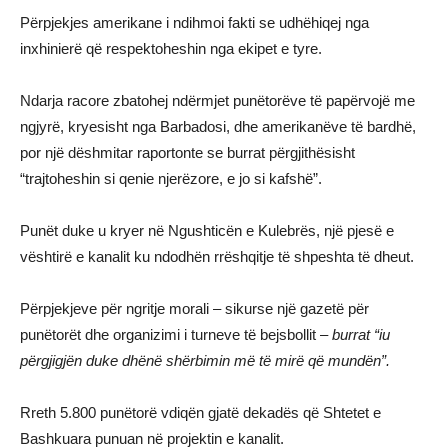
Përpjekjes amerikane i ndihmoi fakti se udhëhiqej nga
inxhinierë që respektoheshin nga ekipet e tyre.
Ndarja racore zbatohej ndërmjet punëtorëve të papërvojë me
ngjyrë, kryesisht nga Barbadosi, dhe amerikanëve të bardhë,
por një dëshmitar raportonte se burrat përgjithësisht
“trajtoheshin si qenie njerëzore, e jo si kafshë”.
Punët duke u kryer në Ngushticën e Kulebrës, një pjesë e
vështirë e kanalit ku ndodhën rrëshqitje të shpeshta të dheut.
Përpjekjeve për ngritje morali – sikurse një gazetë për
punëtorët dhe organizimi i turneve të bejsbollit –
burrat “iu
përgjigjën duke dhënë shërbimin më të mirë që mundën”.
Rreth 5.800 punëtorë vdiqën gjatë dekadës që Shtetet e
Bashkuara punuan në projektin e kanalit.