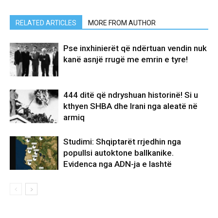
RELATED ARTICLES
MORE FROM AUTHOR
Pse inxhinierët që ndërtuan vendin nuk
kanë asnjë rrugë me emrin e tyre!
444 ditë që ndryshuan historinë! Si u
kthyen SHBA dhe Irani nga aleatë në
armiq
Studimi: Shqiptarët rrjedhin nga
popullsi autoktone ballkanike.
Evidenca nga ADN-ja e lashtë