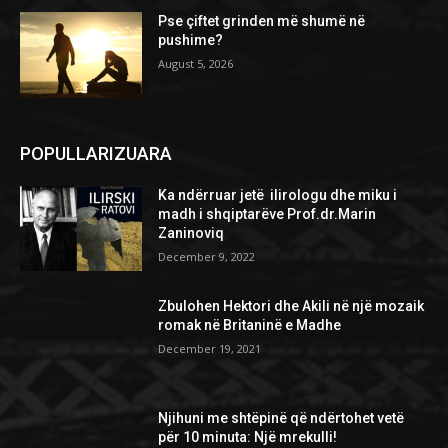
Pse çiftet grinden më shumë në
pushime?
August 5, 2026
POPULLARIZUARA
Ka ndërruar jetë ilirologu dhe miku i
madh i shqiptarëve Prof.dr.Marin
Zaninoviq
December 9, 2022
Zbulohen Hektori dhe Akili në një mozaik
romak në Britaninë e Madhe
December 19, 2021
Njihuni me shtëpinë që ndërtohet vetë
për 10 minuta: Një mrekulli!