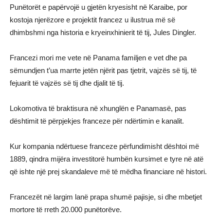
Punëtorët e papërvojë u gjetën kryesisht në Karaibe, por
kostoja njerëzore e projektit francez u ilustrua më së
dhimbshmi nga historia e kryeinxhinierit të tij, Jules Dingler.
Francezi mori me vete në Panama familjen e vet dhe pa
sëmundjen t’ua marrte jetën njërit pas tjetrit, vajzës së tij, të
fejuarit të vajzës së tij dhe djalit të tij.
Lokomotiva të braktisura në xhunglën e Panamasë, pas
dështimit të përpjekjes franceze për ndërtimin e kanalit.
Kur kompania ndërtuese franceze përfundimisht dështoi më
1889, qindra mijëra investitorë humbën kursimet e tyre në atë
që ishte një prej skandaleve më të mëdha financiare në histori.
Francezët në largim lanë prapa shumë pajisje, si dhe mbetjet
mortore të rreth 20.000 punëtorëve.