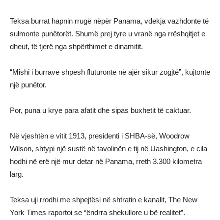
Teksa burrat hapnin rrugë nëpër Panama, vdekja vazhdonte të
sulmonte punëtorët. Shumë prej tyre u vranë nga rrëshqitjet e
dheut, të tjerë nga shpërthimet e dinamitit.
“Mishi i burrave shpesh fluturonte në ajër sikur zogjtë”, kujtonte
një punëtor.
Por, puna u krye para afatit dhe sipas buxhetit të caktuar.
Në vjeshtën e vitit 1913, presidenti i SHBA-së, Woodrow
Wilson, shtypi një sustë në tavolinën e tij në Uashington, e cila
hodhi në erë një mur detar në Panama, rreth 3.300 kilometra
larg.
Teksa uji rrodhi me shpejtësi në shtratin e kanalit, The New
York Times raportoi se “ëndrra shekullore u bë realitet”.