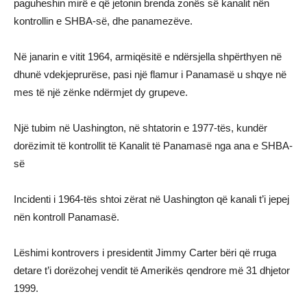
paguheshin mirë e që jetonin brenda zonës së kanalit nën
kontrollin e SHBA-së, dhe panamezëve.
Në janarin e vitit 1964, armiqësitë e ndërsjella shpërthyen në
dhunë vdekjeprurëse, pasi një flamur i Panamasë u shqye në
mes të një zënke ndërmjet dy grupeve.
Një tubim në Uashington, në shtatorin e 1977-tës, kundër
dorëzimit të kontrollit të Kanalit të Panamasë nga ana e SHBA-
së
Incidenti i 1964-tës shtoi zërat në Uashington që kanali t’i jepej
nën kontroll Panamasë.
Lëshimi kontrovers i presidentit Jimmy Carter bëri që rruga
detare t’i dorëzohej vendit të Amerikës qendrore më 31 dhjetor
1999.