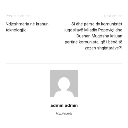
Previous article
Next article
Ndjeshmëria në krahun
Si dhe përse dy komunistët
teknologjik
jugosllavë Miladin Popoviçi dhe
Dushan Mugosha krijuan
partinë komuniste, që i bënë të
zezën shqiptarëve?!
admin admin
http://admin