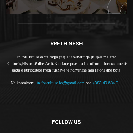
RRETH NESH
InForCulture është faqja juaj e internetit që ju sjell më afër
Kulturës,Historisë dhe Artit.Kjo faqe poashtu i`u ofron informacione të
sakta e kuriozitete rreth fushave të ndryshme nga rajoni dhe bota.
Na kontaktoni:
in.forculture.ks@gmail.com
ose
+383 49 584 011
FOLLOW US