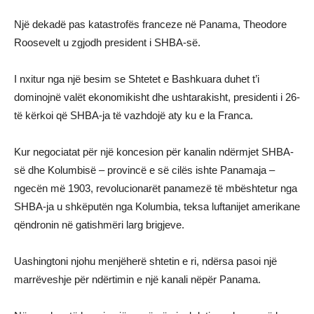
Një dekadë pas katastrofës franceze në Panama, Theodore
Roosevelt u zgjodh president i SHBA-së.
I nxitur nga një besim se Shtetet e Bashkuara duhet t’i
dominojnë valët ekonomikisht dhe ushtarakisht, presidenti i 26-
të kërkoi që SHBA-ja të vazhdojë aty ku e la Franca.
Kur negociatat për një koncesion për kanalin ndërmjet SHBA-
së dhe Kolumbisë – provincë e së cilës ishte Panamaja –
ngecën më 1903, revolucionarët panamezë të mbështetur nga
SHBA-ja u shkëputën nga Kolumbia, teksa luftanijet amerikane
qëndronin në gatishmëri larg brigjeve.
Uashingtoni njohu menjëherë shtetin e ri, ndërsa pasoi një
marrëveshje për ndërtimin e një kanali nëpër Panama.