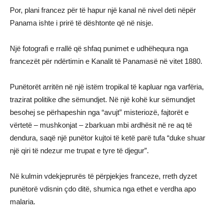
Por, plani francez për të hapur një kanal në nivel deti nëpër
Panama ishte i prirë të dështonte që në nisje.
Një fotografi e rrallë që shfaq punimet e udhëhequra nga
francezët për ndërtimin e Kanalit të Panamasë në vitet 1880.
Punëtorët arritën në një istëm tropikal të kapluar nga varfëria,
trazirat politike dhe sëmundjet. Në një kohë kur sëmundjet
besohej se përhapeshin nga “avujt” misteriozë, fajtorët e
vërtetë – mushkonjat – zbarkuan mbi ardhësit në re aq të
dendura, saqë një punëtor kujtoi të ketë parë tufa “duke shuar
një qiri të ndezur me trupat e tyre të djegur”.
Në kulmin vdekjeprurës të përpjekjes franceze, rreth dyzet
punëtorë vdisnin çdo ditë, shumica nga ethet e verdha apo
malaria.