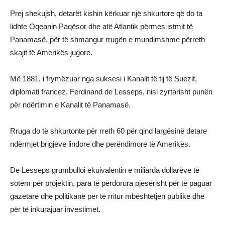
Prej shekujsh, detarët kishin kërkuar një shkurtore që do ta
lidhte Oqeanin Paqësor dhe atë Atlantik përmes istmit të
Panamasë, për të shmangur rrugën e mundimshme përreth
skajit të Amerikës jugore.
Më 1881, i frymëzuar nga suksesi i Kanalit të tij të Suezit,
diplomati francez, Ferdinand de Lesseps, nisi zyrtarisht punën
për ndërtimin e Kanalit të Panamasë.
Rruga do të shkurtonte për rreth 60 për qind largësinë detare
ndërmjet brigjeve lindore dhe perëndimore të Amerikës.
De Lesseps grumbulloi ekuivalentin e miliarda dollarëve të
sotëm për projektin, para të përdorura pjesërisht për të paguar
gazetarë dhe politikanë për të rritur mbështetjen publike dhe
për të inkurajuar investimet.