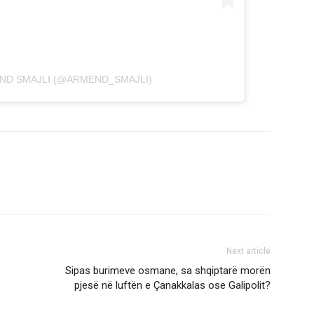
ND SMAJLI (@ARMEND_SMAJLI)
Next article
Sipas burimeve osmane, sa shqiptarë morën
pjesë në luftën e Çanakkalas ose Galipolit?