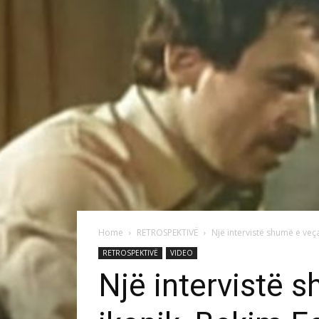
Home
RETROSPEKTIVË
Një intervistë shumë e veç
RETROSPEKTIVË
VIDEO
Një intervistë 