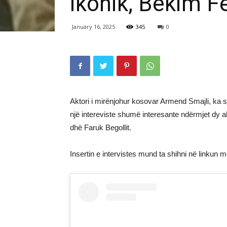
ikonik, Bekim F
January 16, 2025
345
0
Aktori i mirënjohur kosovar Armend Smajli, ka sjel
një intereviste shumë interesante ndërmjet dy 
dhë Faruk Begollit.
Insertin e intervistes mund ta shihni në linkun 