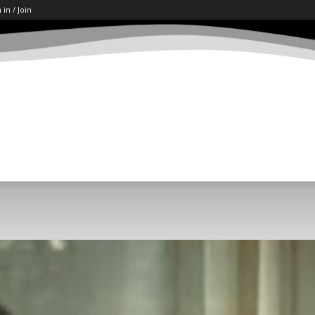
 in / Join
ART
LETËRSI
KËSHILLA
SHKENCË/TECH
SOCI