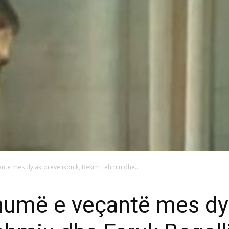
antë mes dy aktorëve ikonik, Bekim Fehmiu dhe...
shumë e veçantë mes dy