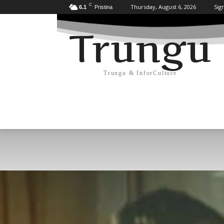
C
Thursday, August 6, 2026
Sign
6.1
Pristina
Trungu
Trungu & InforCulture
KULTURË
HISTORI/ARKEOLOGJI