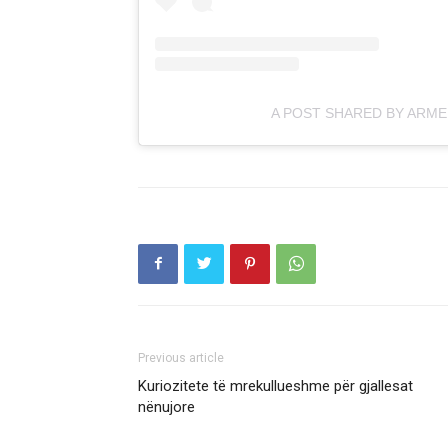
A POST SHARED BY ARME
Previous article
Kuriozitete të mrekullueshme për gjallesat
nënujore