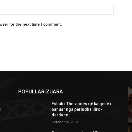
wser for the next time I comment.
POPULLARIZUARA
Fshati i Therandës që ka qenë i
i
banuar nga periudha iliro-
dardane
October 18, 2021