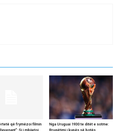
ërtetë që frymëzoi filmin
Nga Uruguai 1930 te ditët e sotme:
Revenant”: Si i mbijetoi
Rrugëtimi i kupës së botës