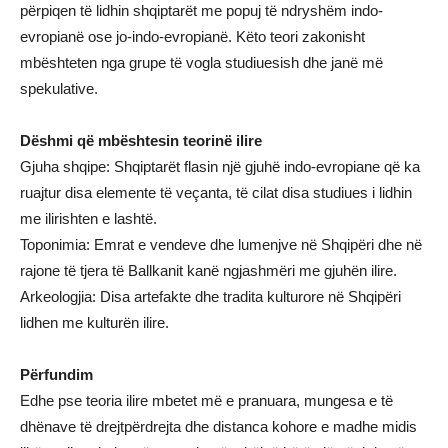
përpiqen të lidhin shqiptarët me popuj të ndryshëm indo-
evropianë ose jo-indo-evropianë. Këto teori zakonisht
mbështeten nga grupe të vogla studiuesish dhe janë më
spekulative.
Dëshmi që mbështesin teorinë ilire
Gjuha shqipe: Shqiptarët flasin një gjuhë indo-evropiane që ka
ruajtur disa elemente të veçanta, të cilat disa studiues i lidhin
me ilirishten e lashtë.
Toponimia: Emrat e vendeve dhe lumenjve në Shqipëri dhe në
rajone të tjera të Ballkanit kanë ngjashmëri me gjuhën ilire.
Arkeologjia: Disa artefakte dhe tradita kulturore në Shqipëri
lidhen me kulturën ilire.
Përfundim
Edhe pse teoria ilire mbetet më e pranuara, mungesa e të
dhënave të drejtpërdrejta dhe distanca kohore e madhe midis