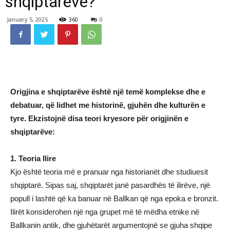
shqiptarëve?
January 5, 2025
360
0
Origjina e shqiptarëve është një temë komplekse dhe e
debatuar, që lidhet me historinë, gjuhën dhe kulturën e
tyre. Ekzistojnë disa teori kryesore për origjinën e
shqiptarëve:
1. Teoria Ilire
Kjo është teoria më e pranuar nga historianët dhe studiuesit
shqiptarë. Sipas saj, shqiptarët janë pasardhës të ilirëve, një
popull i lashtë që ka banuar në Ballkan që nga epoka e bronzit.
Ilirët konsiderohen një nga grupet më të mëdha etnike në
Ballkanin antik, dhe gjuhëtarët argumentojnë se gjuha shqipe