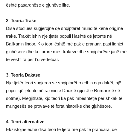
është pasardhëse e gjuhëve ilire.
2. Teoria Trake
Disa studiues sugjerojnë që shqiptarët mund të kenë origjinë
trake. Trakët ishin një tjetër popull i lashtë që jetonte në
Ballkanin lindor. Kjo teori është më pak e pranuar, pasi lidhjet
gjuhësore dhe kulturore mes trakeve dhe shqiptarëve janë më
të vështira për t’u vërtetuar.
3. Teoria Dakase
Një tjetër teori sugjeron se shqiptarët rrjedhin nga dakët, një
popull që jetonte në rajonin e Dacisë (pjesë e Rumanisë së
sotme). Megjithatë, kjo teori ka pak mbështetje për shkak të
mungesës së provave të forta historike dhe gjuhësore.
4. Teori alternative
Ekzistojnë edhe disa teori të tjera më pak të pranuara, që