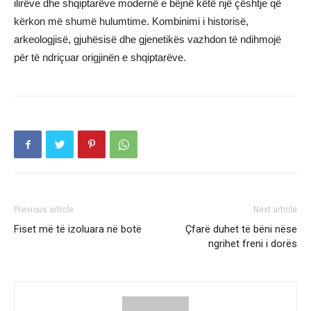
ilirëve dhe shqiptarëve modernë e bëjnë këtë një çështje që
kërkon më shumë hulumtime. Kombinimi i historisë,
arkeologjisë, gjuhësisë dhe gjenetikës vazhdon të ndihmojë
për të ndriçuar origjinën e shqiptarëve.
Previous article
Next article
Fiset më të izoluara në botë
Çfarë duhet të bëni nëse
ngrihet freni i dorës