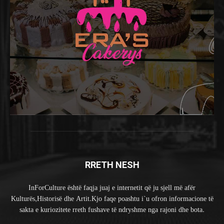
RRETH NESH
InForCulture është faqja juaj e internetit që ju sjell më afër
Kulturës,Historisë dhe Artit.Kjo faqe poashtu i`u ofron informacione të
sakta e kuriozitete rreth fushave të ndryshme nga rajoni dhe bota.