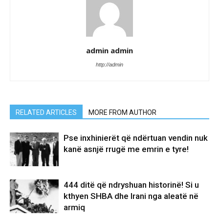
admin admin
http://admin
RELATED ARTICLES
MORE FROM AUTHOR
Pse inxhinierët që ndërtuan vendin nuk
kanë asnjë rrugë me emrin e tyre!
444 ditë që ndryshuan historinë! Si u
kthyen SHBA dhe Irani nga aleatë në
armiq