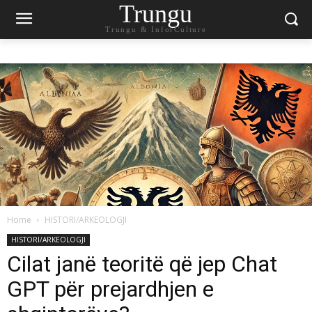
Trungu
Trungu & InforCulture
Home
HISTORI/ARKEOLOGJI
HISTORI/ARKEOLOGJI
Cilat janë teoritë që jep Chat
GPT për prejardhjen e