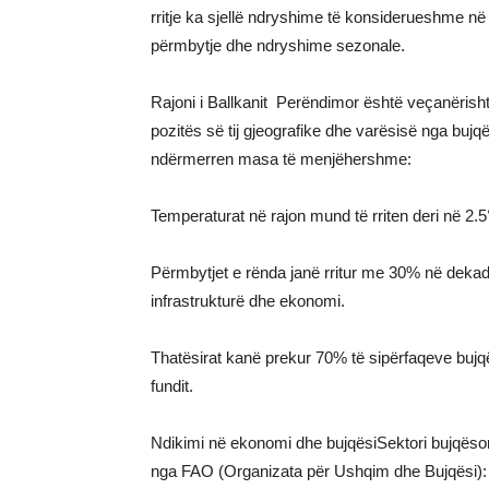
rritje ka sjellë ndryshime të konsiderueshme në
përmbytje dhe ndryshime sezonale.
Rajoni i Ballkanit Perëndimor është veçanërish
pozitës së tij gjeografike dhe varësisë nga bujq
ndërmerren masa të menjëhershme:
Temperaturat në rajon mund të rriten deri në 2.5
Përmbytjet e rënda janë rritur me 30% në deka
infrastrukturë dhe ekonomi.
Thatësirat kanë prekur 70% të sipërfaqeve bujq
fundit.
Ndikimi në ekonomi dhe bujqësiSektori bujqësor
nga FAO (Organizata për Ushqim dhe Bujqësi):