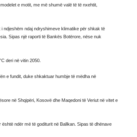
 modelet e motit, me më shumë valë të të nxehtit,
t i ndjeshëm ndaj ndryshimeve klimatike për shkak të
ësia. Sipas një raporti të Bankës Botërore, nëse nuk
°C deri në vitin 2050.
dën e fundit, duke shkaktuar humbje të mëdha në
ësore në Shqipëri, Kosovë dhe Maqedoni të Veriut në vitet e
 është ndër më të goditurit në Ballkan. Sipas të dhënave