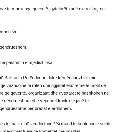
ve të marra nga qeveritë, qytetarët kanë një rol kyç në
i mbetjeve.
të qëndrueshëm.
e pastrimin e mjedisit lokal.
ë Ballkanin Perëndimor, duke kërcënuar zhvillimin
që vazhdojnë të rriten dhe ngjarjet ekstreme të motit që
re që qeveritë, organizatat dhe qytetarët të bashkohen në
të e qëndrueshme dhe veprimet konkrete janë të
 qëndrueshme për brezat e ardhshëm.
ës klimatike në vendin tonë? Si mund të kontribuojë secili
oni mendimet tuaja në komentet më poshtë!