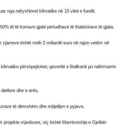
ar nga ndryshimet klimatike në 10 vitet e fundit.
0% të të korrave gjatë periudhave të thatësirave të gjata.
zjarreve është rreth 2 miliardë euro në rajon vetëm në
 klimatike përshpejtohet, qeveritë e Ballkanit po ndërmarrin
 diellore dhe e erës.
gazrave të dëmshëm dhe mbjelljen e pyjeve.
projekte mjedisore, siç është Marrëveshja e Gjelbër