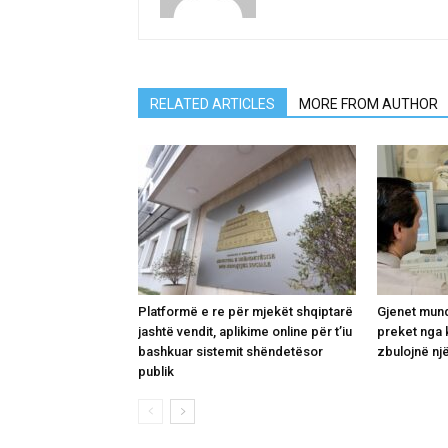
RELATED ARTICLES
MORE FROM AUTHOR
Platformë e re për mjekët shqiptarë
Gjenet mund
jashtë vendit, aplikime online për t’iu
preket nga 
bashkuar sistemit shëndetësor
zbulojnë një
publik