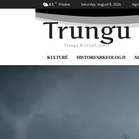
C
Saturday, August 8, 2026
Sign
6.1
Pristina
Trungu
Trungu & InforCulture
KULTURË
HISTORI/ARKEOLOGJI
A