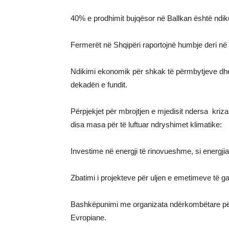
40% e prodhimit bujqësor në Ballkan është ndiku
Fermerët në Shqipëri raportojnë humbje deri në 5
Ndikimi ekonomik për shkak të përmbytjeve dhe 
dekadën e fundit.
Përpjekjet për mbrojtjen e mjedisit ndersa kriza
disa masa për të luftuar ndryshimet klimatike:
Investime në energji të rinovueshme, si energjia
Zbatimi i projekteve për uljen e emetimeve të 
Bashkëpunimi me organizata ndërkombëtare për 
Evropiane.