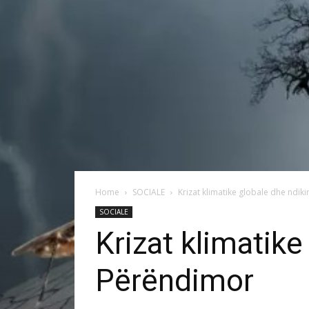
Home
SOCIALE
Krizat klimatike globale dhe ndiki
SOCIALE
Krizat klimatike
Përëndimor