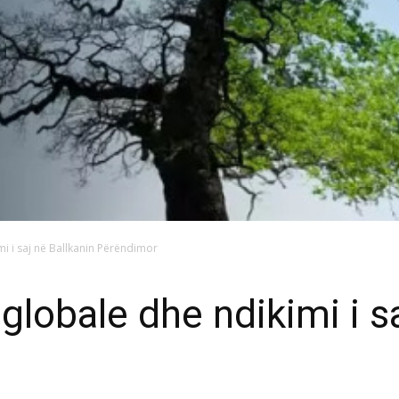
mi i saj në Ballkanin Përëndimor
 globale dhe ndikimi i s