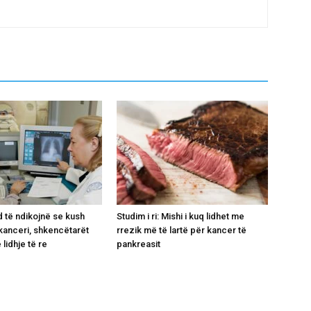
 të ndikojnë se kush
Studim i ri: Mishi i kuq lidhet me
kanceri, shkencëtarët
rrezik më të lartë për kancer të
 lidhje të re
pankreasit