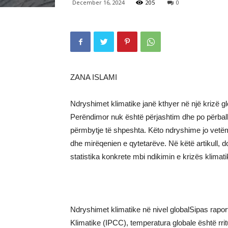
December 16, 2024
205
0
ZANA ISLAMI
Ndryshimet klimatike janë kthyer në një krizë gl
Perëndimor nuk është përjashtim dhe po përballe
përmbytje të shpeshta. Këto ndryshime jo vetëm
dhe mirëqenien e qytetarëve. Në këtë artikull, d
statistika konkrete mbi ndikimin e krizës klimati
Ndryshimet klimatike në nivel globalSipas raport
Klimatike (IPCC), temperatura globale është rri