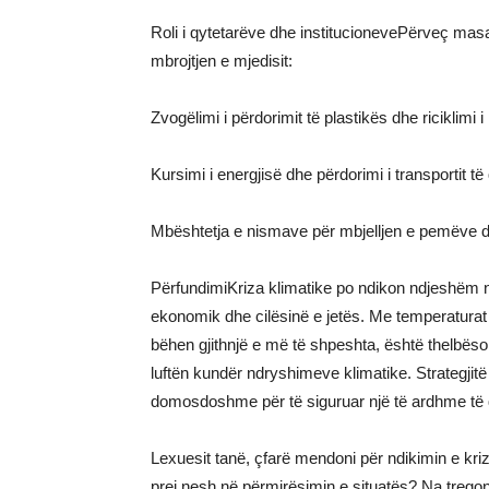
Roli i qytetarëve dhe institucionevePërveç masa
mbrojtjen e mjedisit:
Zvogëlimi i përdorimit të plastikës dhe riciklimi 
Kursimi i energjisë dhe përdorimi i transportit 
Mbështetja e nismave për mbjelljen e pemëve dh
PërfundimiKriza klimatike po ndikon ndjeshëm n
ekonomik dhe cilësinë e jetës. Me temperaturat 
bëhen gjithnjë e më të shpeshta, është thelbëso
luftën kundër ndryshimeve klimatike. Strategji
domosdoshme për të siguruar një të ardhme të
Lexuesit tanë, çfarë mendoni për ndikimin e kriz
prej nesh në përmirësimin e situatës? Na treg