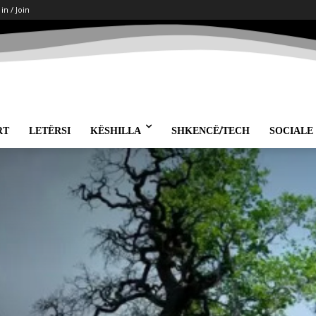
 in / Join
RT
LETËRSI
KËSHILLA
SHKENCË/TECH
SOCIALE