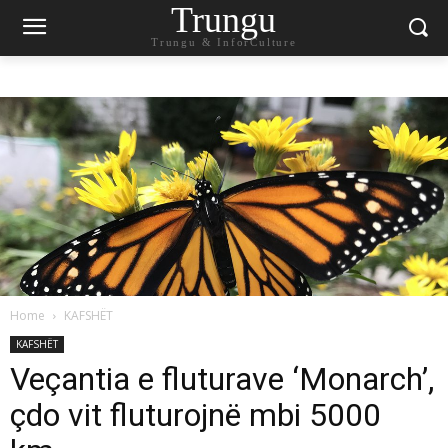
Trungu
Trungu & InforCulture
Home
KAFSHËT
KAFSHËT
Veçantia e fluturave ‘Monarch’,
çdo vit fluturojnë mbi 5000