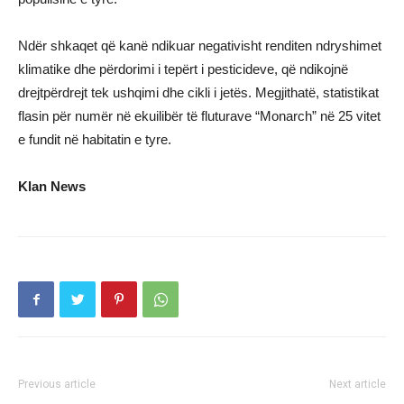
Ndër shkaqet që kanë ndikuar negativisht renditen ndryshimet
klimatike dhe përdorimi i tepërt i pesticideve, që ndikojnë
drejtpërdrejt tek ushqimi dhe cikli i jetës. Megjithatë, statistikat
flasin për numër në ekuilibër të fluturave “Monarch” në 25 vitet
e fundit në habitatin e tyre.
Klan News
Previous article
Next article