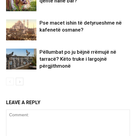
qentë hanë bar?
Pse macet ishin të detyrueshme në
kafenetë osmane?
Pëllumbat po ju bëjnë rrëmujë në
tarracë? Këto truke i largojnë
përgjithmonë
LEAVE A REPLY