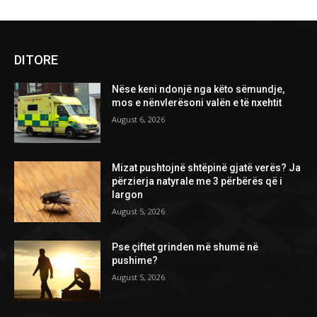
DITORE
Nëse keni ndonjë nga këto sëmundje,
mos e nënvlerësoni valën e të nxehtit
August 6, 2026
Mizat pushtojnë shtëpinë gjatë verës? Ja
përzierja natyrale me 3 përbërës që i
largon
August 5, 2026
Pse çiftet grinden më shumë në
pushime?
August 5, 2026