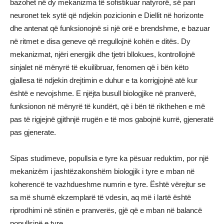
bazohet në dy mekanizma të sofistikuar natyrorë, së pari
neuronet tek sytë që ndjekin pozicionin e Diellit në horizonte
dhe antenat që funksionojnë si një orë e brendshme, e bazuar
në ritmet e disa geneve që rregullojnë kohën e ditës. Dy
mekanizmat, njëri energjik dhe tjetri bllokues, kontrollojnë
sinjalet në mënyrë të ekuilibruar, fenomen që i bën këto
gjallesa të ndjekin drejtimin e duhur e ta korrigjojnë atë kur
është e nevojshme. E njëjta busull biologjike në pranverë,
funksionon në mënyrë të kundërt, që i bën të rikthehen e më
pas të rigjejnë gjithnjë rrugën e të mos gabojnë kurrë, gjeneratë
pas gjenerate.
Sipas studimeve, popullsia e tyre ka pësuar reduktim, por një
mekanizëm i jashtëzakonshëm biologjik i tyre e mban në
koherencë te vazhdueshme numrin e tyre. Është vërejtur se
sa më shumë ekzemplarë të vdesin, aq më i lartë është
riprodhimi në stinën e pranverës, gjë që e mban në balancë
popullsinë e tyre.