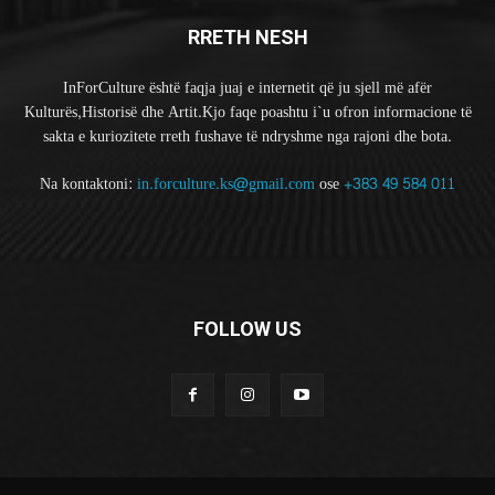
RRETH NESH
InForCulture është faqja juaj e internetit që ju sjell më afër
Kulturës,Historisë dhe Artit.Kjo faqe poashtu i`u ofron informacione të
sakta e kuriozitete rreth fushave të ndryshme nga rajoni dhe bota.
Na kontaktoni:
in.forculture.ks@gmail.com
ose
+383 49 584 011
FOLLOW US