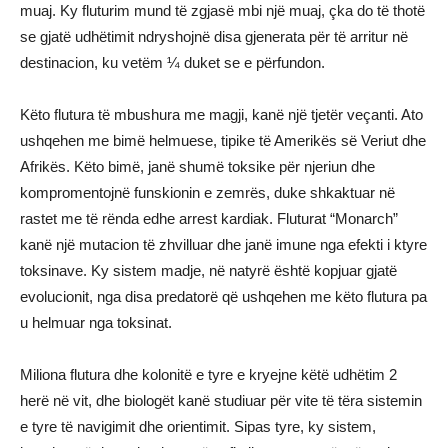
muaj. Ky fluturim mund të zgjasë mbi një muaj, çka do të thotë
se gjatë udhëtimit ndryshojnë disa gjenerata për të arritur në
destinacion, ku vetëm ¼ duket se e përfundon.
Këto flutura të mbushura me magji, kanë një tjetër veçanti. Ato
ushqehen me bimë helmuese, tipike të Amerikës së Veriut dhe
Afrikës. Këto bimë, janë shumë toksike për njeriun dhe
kompromentojnë funskionin e zemrës, duke shkaktuar në
rastet me të rënda edhe arrest kardiak. Fluturat “Monarch”
kanë një mutacion të zhvilluar dhe janë imune nga efekti i ktyre
toksinave. Ky sistem madje, në natyrë është kopjuar gjatë
evolucionit, nga disa predatorë që ushqehen me këto flutura pa
u helmuar nga toksinat.
Miliona flutura dhe kolonitë e tyre e kryejne këtë udhëtim 2
herë në vit, dhe biologët kanë studiuar për vite të tëra sistemin
e tyre të navigimit dhe orientimit. Sipas tyre, ky sistem,