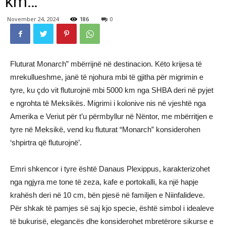
km…
November 24, 2024
186
0
Fluturat Monarch” mbërrijnë në destinacion. Këto krijesa të
mrekullueshme, janë të njohura mbi të gjitha për migrimin e
tyre, ku çdo vit fluturojnë mbi 5000 km nga SHBA deri në pyjet
e ngrohta të Meksikës. Migrimi i kolonive nis në vjeshtë nga
Amerika e Veriut për t’u përmbyllur në Nëntor, me mbërritjen e
tyre në Meksikë, vend ku fluturat “Monarch” konsiderohen
‘shpirtra që fluturojnë’.
Emri shkencor i tyre është Danaus Plexippus, karakterizohet
nga ngjyra me tone të zeza, kafe e portokalli, ka një hapje
krahësh deri në 10 cm, bën pjesë në familjen e Niinfalideve.
Për shkak të pamjes së saj kjo specie, është simbol i idealeve
të bukurisë, elegancës dhe konsiderohet mbretërore sikurse e