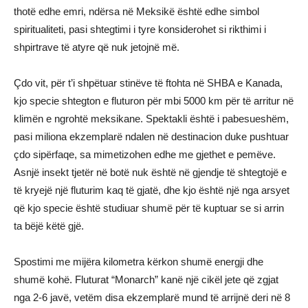
thotë edhe emri, ndërsa në Meksikë është edhe simbol
spiritualiteti, pasi shtegtimi i tyre konsiderohet si rikthimi i
shpirtrave të atyre që nuk jetojnë më.
Çdo vit, për t’i shpëtuar stinëve të ftohta në SHBA e Kanada,
kjo specie shtegton e fluturon për mbi 5000 km për të arritur në
klimën e ngrohtë meksikane. Spektakli është i pabesueshëm,
pasi miliona ekzemplarë ndalen në destinacion duke pushtuar
çdo sipërfaqe, sa mimetizohen edhe me gjethet e pemëve.
Asnjë insekt tjetër në botë nuk është në gjendje të shtegtojë e
të kryejë një fluturim kaq të gjatë, dhe kjo është një nga arsyet
që kjo specie është studiuar shumë për të kuptuar se si arrin
ta bëjë këtë gjë.
Spostimi me mijëra kilometra kërkon shumë energji dhe
shumë kohë. Fluturat “Monarch” kanë një cikël jete që zgjat
nga 2-6 javë, vetëm disa ekzemplarë mund të arrijnë deri në 8