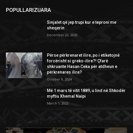
POPULLARIZUARA
Sinjalet që jep trupi kur e teproni me
sheqerin
December 22, 2020
Përse përkrenaret ilire, po i etiketojnë
forcërisht si greko-ilire?! Çfarë
shkruante Hasan Ceka për atdheun e
përkrenares ilire?
October 8, 2024
Më 1 mars të vitit 1889, u lind në Shkodër
myftiu Xhemal Naipi
March 1, 2022