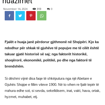
huazimet
November 14, 2024
313
0
Fjalët e huaja janë përdorur gjithmonë në Shqipëri. Kjo ka
ndodhur për shkak të gjuhëve të popujve me të cilët është
takuar gjatë historisë së saj; nga faktorët historikë,
shoqërorë, ekonomikë, politikë, po dhe nga faktorë të
brendshëm.
Si dëshmi vijnë disa faqe të shkëputura nga një Abetare e
Gjuhës Shqipe e fillim viteve 1900. Në to vihen re fjalë tepër të
rrahura edhe sot, si sevda, sekelldisem, inat, vakt, hava, ortak,
hyzmet, muhabet, etj.