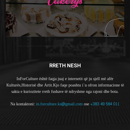
RRETH NESH
InForCulture është faqja juaj e internetit që ju sjell më afër
Kulturës,Historisë dhe Artit.Kjo faqe poashtu i`u ofron informacione të
sakta e kuriozitete rreth fushave të ndryshme nga rajoni dhe bota.
Na kontaktoni:
in.forculture.ks@gmail.com
ose
+383 49 584 011