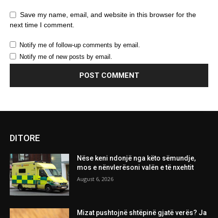
Save my name, email, and website in this browser for the
next time I comment.
Notify me of follow-up comments by email.
Notify me of new posts by email.
DITORE
Nëse keni ndonjë nga këto sëmundje,
mos e nënvlerësoni valën e të nxehtit
August 6, 2026
Mizat pushtojnë shtëpinë gjatë verës? Ja