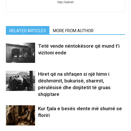
http://admin
RELATED ARTICLES
MORE FROM AUTHOR
Tetë vende nëntokësore që mund t’i
vizitoni ende
Hiret që na shfaqen si një himn i
dëshmimit, bukurisë, sharmit,
përulësisë dhe dinjitetit të gruas
shqiptare
Kur fjala e besës vlente më shumë se
floriri