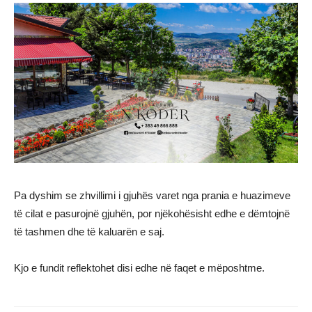
Pa dyshim se zhvillimi i gjuhës varet nga prania e huazimeve
të cilat e pasurojnë gjuhën, por njëkohësisht edhe e dëmtojnë
të tashmen dhe të kaluarën e saj.
Kjo e fundit reflektohet disi edhe në faqet e mëposhtme.