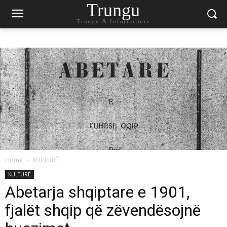
Trungu
Trungu & InforCulture
Home
KULTURË
KULTURË
Abetarja shqiptare e 1901,
fjalët shqip që zëvendësojnë