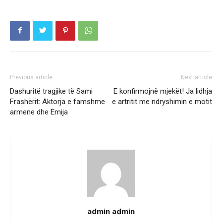
Previous article
Next article
Dashuritë tragjike të Sami
E konfirmojnë mjekët! Ja lidhja
Frashërit: Aktorja e famshme
e artritit me ndryshimin e motit
armene dhe Emija
admin admin