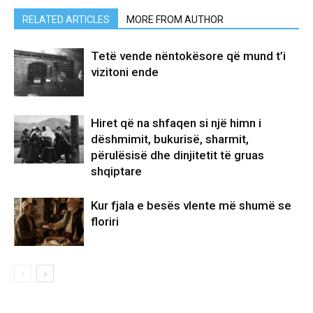
RELATED ARTICLES
MORE FROM AUTHOR
Tetë vende nëntokësore që mund t’i
vizitoni ende
Hiret që na shfaqen si një himn i
dëshmimit, bukurisë, sharmit,
përulësisë dhe dinjitetit të gruas
shqiptare
Kur fjala e besës vlente më shumë se
floriri