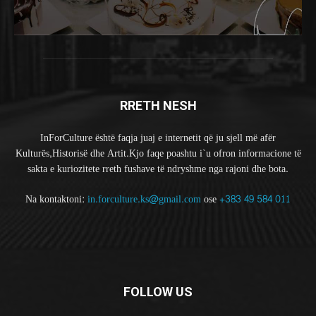
RRETH NESH
InForCulture është faqja juaj e internetit që ju sjell më afër
Kulturës,Historisë dhe Artit.Kjo faqe poashtu i`u ofron informacione të
sakta e kuriozitete rreth fushave të ndryshme nga rajoni dhe bota.
Na kontaktoni:
in.forculture.ks@gmail.com
ose
+383 49 584 011
FOLLOW US