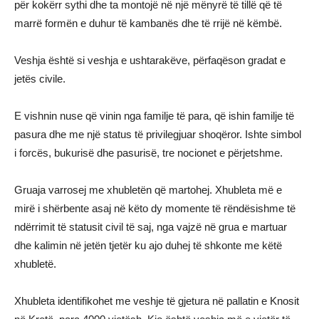
për kokërr sythi dhe ta montojë në një mënyrë të tillë që të
marrë formën e duhur të kambanës dhe të rrijë në këmbë.
Veshja është si veshja e ushtarakëve, përfaqëson gradat e
jetës civile.
E vishnin nuse që vinin nga familje të para, që ishin familje të
pasura dhe me një status të privilegjuar shoqëror. Ishte simbol
i forcës, bukurisë dhe pasurisë, tre nocionet e përjetshme.
Gruaja varrosej me xhubletën që martohej. Xhubleta më e
mirë i shërbente asaj në këto dy momente të rëndësishme të
ndërrimit të statusit civil të saj, nga vajzë në grua e martuar
dhe kalimin në jetën tjetër ku ajo duhej të shkonte me këtë
xhubletë.
Xhubleta identifikohet me veshje të gjetura në pallatin e Knosit