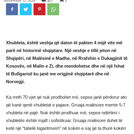
November 12, 2024
321
0
Xhubleta, është veshja që daton të pakten 4 mijë vite më
parë në historinë shqiptare. Një veshje e tillë jeton në
Shqipëri, në Malësinë e Madhe, në Rrafshin e Dukagjinit të
Kosovës, në Malin e Zi, dhe mendohetse dhe në një fshat
të Bullgarisë ku janë me origjinë shqiptarë dhe në
Norvegji.
Ka rreth 70 vjet që nuk prodhohet më, sepse janë përdorur ato
që kanë qenë xhubletat e pajave. Gruaja malësore merrte 5-7
xhubleta në pajë. Nuk është prodhuar më, sepse ndërtimi i
xhubletës është mjaft i sofistikuar. Gruaja malësore duhet të
ketë një “tabelë logaritmesh” në kokën e saj që ta thurë kokërr