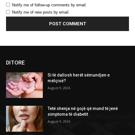
Notify me of follow-up comments by email.
Notify me of new posts by email.
DITORE
Si të dallosh herët sëmundjen e
mëlçisë?
August 9, 2026
Tetë shenja në gojë që mund të jenë
simptoma të diabetit
August 9, 2026