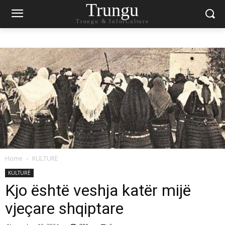
Trungu
Trungu & InforCulture
Home
KULTURË
KULTURË
Kjo është veshja katër mijë
vjeçare shqiptare