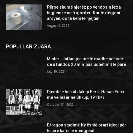
Përse shumë njerëz po vendosin letra
higjienike në frigorifer: Kur të dëgjoni
arsyen, do të bëni të njëjtën
August 9, 2026
POPULLARIZUARA
Misteri i luftanijes më të madhe në botë
që u fundos 20 min’ pas udhëtimit të parë
July 19, 2021
Djemtë e heroit Jakup Ferri, Hasan Ferri
me vëllezër në Shkup, 1911￼
October 31, 2022
E tregon studimi: Ky është orari ideal për
të pirë kafen e mëngjesit