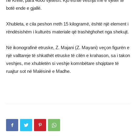
në Kretë, para 4000 vjetësh. Kjo është veshja më e vjetër të
botë ende e gjallë.
Xhubleta, e cila peshon rreth 15 kilogramë, është një element i
rëndësishëm i kulturës materiale që trashëghohet nga shekujt.
Në ikonografinë etruske, Z. Majani (Z. Mayani) veçon figurën e
një valltareje të shkathët etruske të cilën e krahason, sa i takon
veshjes, me xhubletën si veshje komnbëtare shqiptare të
ruajtur sot në Malësinë e Madhe.