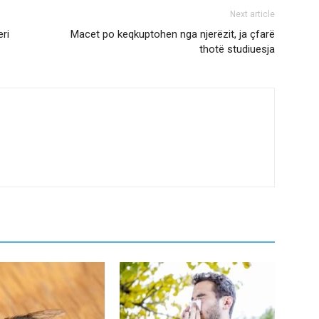
Next article
eri
Macet po keqkuptohen nga njerëzit, ja çfarë
thotë studiuesja