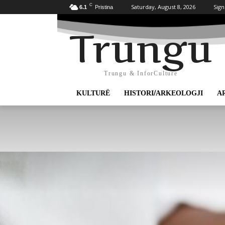
C
Saturday, August 8, 2026
Sign
6.1
Pristina
Trungu
Trungu & InforCulture
KULTURË
HISTORI/ARKEOLOGJI
A