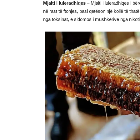
Mjalti i luleradhiqes
– Mjalti i luleradhiqes i bë
në rast të ftohjes, pasi qetëson një kollë të that
nga toksinat, e sidomos i mushkërive nga nikoti