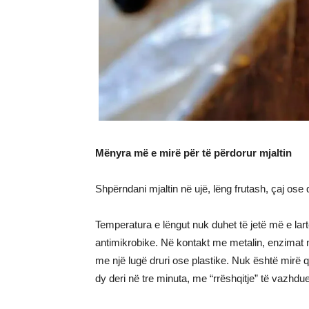
Mënyra më e mirë për të përdorur mjaltin
Shpërndani mjaltin në ujë, lëng frutash, çaj ose 
Temperatura e lëngut nuk duhet të jetë më e lart
antimikrobike. Në kontakt me metalin, enzimat n
me një lugë druri ose plastike. Nuk është mirë që
dy deri në tre minuta, me “rrëshqitje” të vazhd