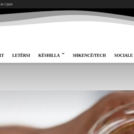
 in / Join
RT
LETËRSI
KËSHILLA
SHKENCË/TECH
SOCIALE