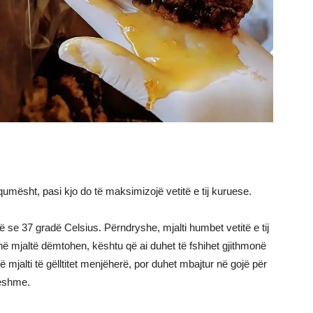
qumësht, pasi kjo do të maksimizojë vetitë e tij kuruese.
ë se 37 gradë Celsius. Përndryshe, mjalti humbet vetitë e tij
ë mjaltë dëmtohen, kështu që ai duhet të fshihet gjithmonë
 mjalti të gëlltitet menjëherë, por duhet mbajtur në gojë për
ueshme.