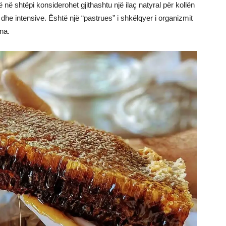
rë në shtëpi konsiderohet gjithashtu një ilaç natyral për kollën
ë dhe intensive. Është një “pastrues” i shkëlqyer i organizmit
na.