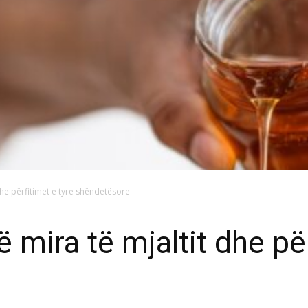
 dhe përfitimet e tyre shëndetësore
ë mira të mjaltit dhe pë