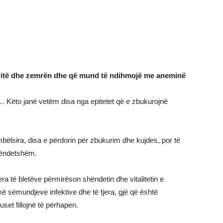
këritë dhe zemrën dhe që mund të ndihmojë me aneminë
ëm… Këto janë vetëm disa nga epitetet që e zbukurojnë
ëmbëlsira, disa e përdorin për zbukurim dhe kujdes, por të
shëndetshëm.
tjera të bletëve përmirëson shëndetin dhe vitalitetin e
umë sëmundjeve infektive dhe të tjera, gjë që është
set fillojnë të përhapen.