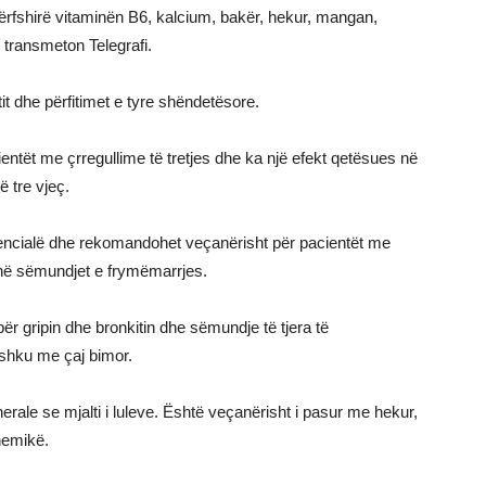
fshirë vitaminën B6, kalcium, bakër, hekur, mangan,
, transmeton Telegrafi.
it dhe përfitimet e tyre shëndetësore.
entët me çrregullime të tretjes dhe ka një efekt qetësues në
ë tre vjeç.
cialë dhe rekomandohet veçanërisht për pacientët me
në sëmundjet e frymëmarrjes.
për gripin dhe bronkitin dhe sëmundje të tjera të
shku me çaj bimor.
le se mjalti i luleve. Është veçanërisht i pasur me hekur,
nemikë.