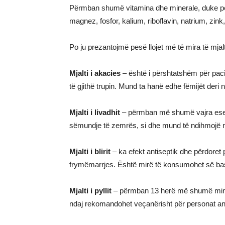
Përmban shumë vitamina dhe minerale, duke për
magnez, fosfor, kalium, riboflavin, natrium, zink
Po ju prezantojmë pesë llojet më të mira të mjalt
Mjalti i akacies
– është i përshtatshëm për paci
të gjithë trupin. Mund ta hanë edhe fëmijët deri n
Mjalti i livadhit
– përmban më shumë vajra esen
sëmundje të zemrës, si dhe mund të ndihmojë 
Mjalti i blirit
– ka efekt antiseptik dhe përdoret 
frymëmarrjes. Është mirë të konsumohet së ba
Mjalti i pyllit
– përmban 13 herë më shumë minera
ndaj rekomandohet veçanërisht për personat a