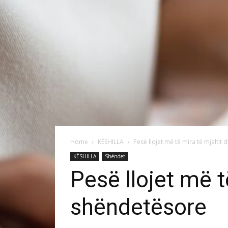
Home
KËSHILLA
Pesë llojet më të mira të mjaltit
KËSHILLA
Shëndet
Pesë llojet më t
shëndetësore