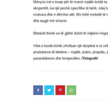
Mënyra më e keqe për të marrë mjaltë është ta gë
ekspertët, ka një peshë specifike të lartë, ndaj 
mukoza dhe e dëmton atë. Me këtë metodë të m
dhe asgjë më shumë.
Bletarët thonë se të gjithë duhet të ndjekin rregul
Vitet e fundit është zhvilluar një disiplinë e re 
produkteve të bletëve – mjaltë, polen, propolis, 
parandaluese dhe terapeutike.
/Telegrafi/