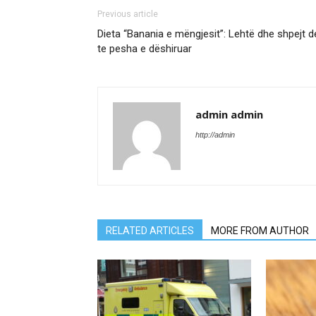
Previous article
Dieta “Banania e mëngjesit”: Lehtë dhe shpejt d
te pesha e dëshiruar
admin admin
http://admin
RELATED ARTICLES
MORE FROM AUTHOR