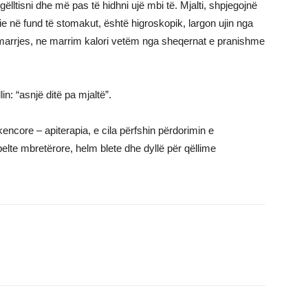
lltisni dhe më pas të hidhni ujë mbi të. Mjalti, shpjegojnë
bie në fund të stomakut, është higroskopik, largon ujin nga
arrjes, ne marrim kalori vetëm nga sheqernat e pranishme
lin: “asnjë ditë pa mjaltë”.
shkencore – apiterapia, e cila përfshin përdorimin e
pelte mbretërore, helm blete dhe dyllë për qëllime