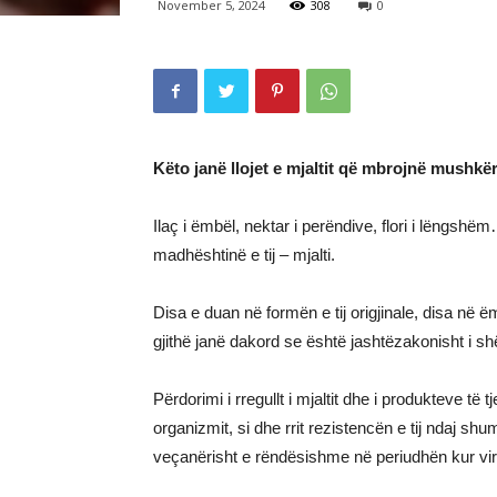
November 5, 2024
308
0
Këto janë llojet e mjaltit që mbrojnë mush
Ilaç i ëmbël, nektar i perëndive, flori i lëngsh
madhështinë e tij – mjalti.
Disa e duan në formën e tij origjinale, disa në 
gjithë janë dakord se është jashtëzakonisht i 
Përdorimi i rregullt i mjaltit dhe i produkteve të 
organizmit, si dhe rrit rezistencën e tij ndaj sh
veçanërisht e rëndësishme në periudhën kur viru