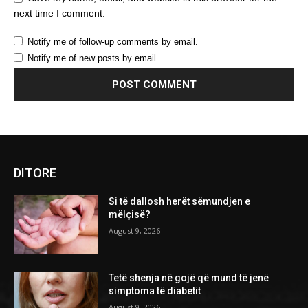
next time I comment.
Notify me of follow-up comments by email.
Notify me of new posts by email.
DITORE
Si të dallosh herët sëmundjen e
mëlçisë?
August 9, 2026
Tetë shenja në gojë që mund të jenë
simptoma të diabetit
August 9, 2026