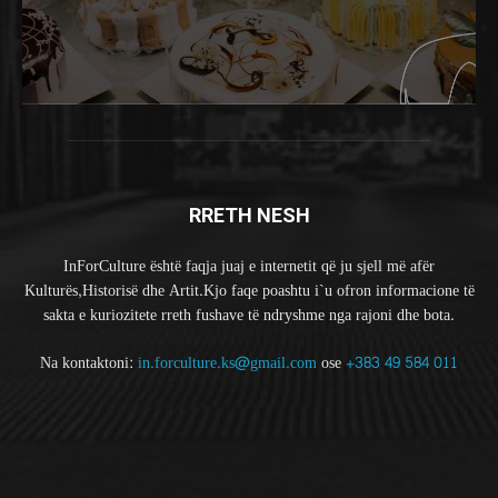
RRETH NESH
InForCulture është faqja juaj e internetit që ju sjell më afër
Kulturës,Historisë dhe Artit.Kjo faqe poashtu i`u ofron informacione të
sakta e kuriozitete rreth fushave të ndryshme nga rajoni dhe bota.
Na kontaktoni:
in.forculture.ks@gmail.com
ose
+383 49 584 011