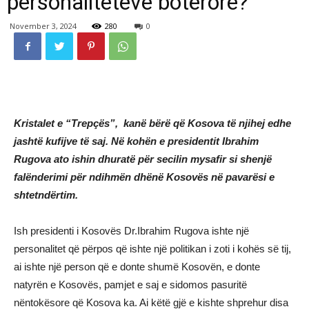
personaliteteve botërore?
November 3, 2024
280
0
Kristalet e “Trepçës”, kanë bërë që Kosova të njihej edhe
jashtë kufijve të saj. Në kohën e presidentit Ibrahim
Rugova ato ishin dhuratë për secilin mysafir si shenjë
falënderimi për ndihmën dhënë Kosovës në pavarësi e
shtetndërtim.
Ish presidenti i Kosovës Dr.Ibrahim Rugova ishte një
personalitet që përpos që ishte një politikan i zoti i kohës së tij,
ai ishte një person që e donte shumë Kosovën, e donte
natyrën e Kosovës, pamjet e saj e sidomos pasuritë
nëntokësore që Kosova ka. Ai këtë gjë e kishte shprehur disa