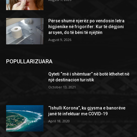
Përse shumë njerëz po vendosin letra
higjienike në frigorifer: Kur të dëgjoni
arsyen, do të bëni të njëjtën
August 9, 2026
POPULLARIZUARA
Qyteti “më i shëmtuar” në botë kthehet në
një destinacion turistik
October 13, 2021
“Ishulli Korona”, ku gjysma e banorëve
janë të infektuar me COVID-19
April 18, 2020