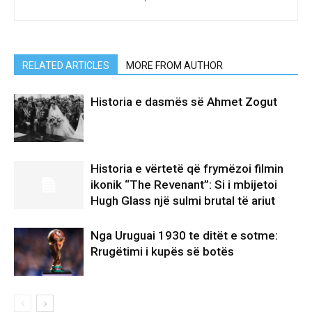
RELATED ARTICLES
MORE FROM AUTHOR
Historia e dasmës së Ahmet Zogut
Historia e vërtetë që frymëzoi filmin
ikonik “The Revenant”: Si i mbijetoi
Hugh Glass një sulmi brutal të ariut
Nga Uruguai 1930 te ditët e sotme:
Rrugëtimi i kupës së botës