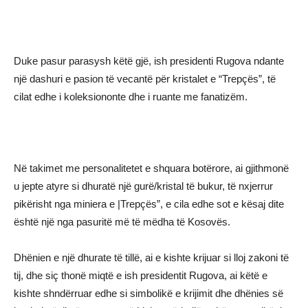
Duke pasur parasysh këtë gjë, ish presidenti Rugova ndante
një dashuri e pasion të vecantë për kristalet e “Trepçës”, të
cilat edhe i koleksiononte dhe i ruante me fanatizëm.
Në takimet me personalitetet e shquara botërore, ai gjithmonë
u jepte atyre si dhuratë një gurë/kristal të bukur, të nxjerrur
pikërisht nga miniera e |Trepçës”, e cila edhe sot e kësaj dite
është një nga pasuritë më të mëdha të Kosovës.
Dhënien e një dhurate të tillë, ai e kishte krijuar si lloj zakoni të
tij, dhe siç thonë miqtë e ish presidentit Rugova, ai këtë e
kishte shndërruar edhe si simbolikë e krijimit dhe dhënies së