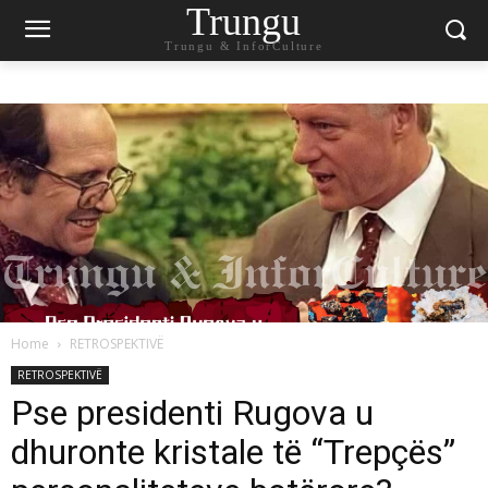
Trungu
Trungu & InforCulture
Home
RETROSPEKTIVË
RETROSPEKTIVË
Pse presidenti Rugova u
dhuronte kristale të “Trepçës”