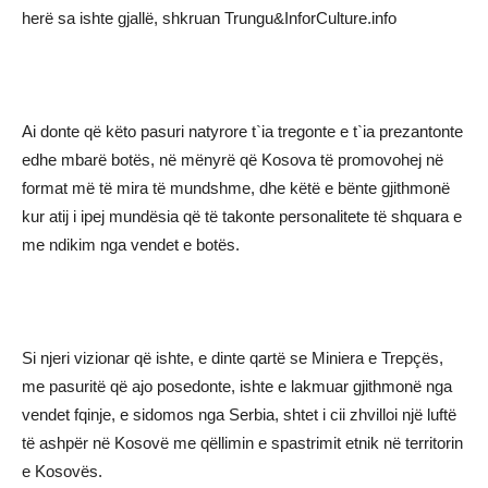
herë sa ishte gjallë, shkruan Trungu&InforCulture.info
Ai donte që këto pasuri natyrore t`ia tregonte e t`ia prezantonte
edhe mbarë botës, në mënyrë që Kosova të promovohej në
format më të mira të mundshme, dhe këtë e bënte gjithmonë
kur atij i ipej mundësia që të takonte personalitete të shquara e
me ndikim nga vendet e botës.
Si njeri vizionar që ishte, e dinte qartë se Miniera e Trepçës,
me pasuritë që ajo posedonte, ishte e lakmuar gjithmonë nga
vendet fqinje, e sidomos nga Serbia, shtet i cii zhvilloi një luftë
të ashpër në Kosovë me qëllimin e spastrimit etnik në territorin
e Kosovës.