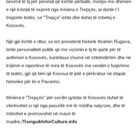
besimit të tij për peronat që kishte përballë, mirëpo me dhënien
e një kristali të nxjerrë nga miniera e Trepçës, ai donte t`I
tregonte botës, se “Trepça” ishte dhe duhej të mbetej e
Kosovës.
Një gjë është e ditur, se ish presidenti historik Ibrahim Rugova,
ishte personaliteti politik që me vizionin e tij të qartë për të
ardhmen e Kosovës, kontribuoi shumë në shtetndërtim dhe në
krijimin e raporteve të mira të Kosovës me vendet e fuqishme
të botës, gjë që bëri që Kosova të jetë e përkrahur në etapat
historike për liri e Pavarësi.
Miniera e “Trepçës” për secilin qytetar të Kosovës duhet të
vlerësohet si një nga pasuritë më të mëdha natyrore, dhe të
mbrohet e promovohet në masë të
madhe./
Trungu&InforCulture.info